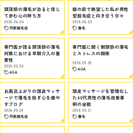
頭頂部の薄毛が治ると信じ
鏡の前で絶望した私が男性
て歩む心の持ち方
型脱毛症と向き合う日々
2026.06.04
2026.06.03
円形脱毛症
薄毛
専門医が語る頭頂部の薄毛
専門医に聞く側頭部の薄毛
対策における早期介入の重
とストレスの関係
要性
2026.05.29
2026.05.30
AGA
AGA
お風呂上がりの頭皮マッサ
頭皮マッサージを習慣化し
ージで薄毛を防ぎ心を癒や
た40代男性の薄毛改善事
すブログ
例の全貌
2026.05.24
2026.05.21
円形脱毛症
薄毛