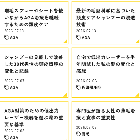
増毛スプレーやシートを使
最新の毛髪科学に基づいた
いながらAGA治療を継続
頭皮ケアシャンプーの浸透
するための頭皮ケア
技術
2026.07.13
2026.07.13
AGA
AGA
シャンプーの見直しで改善
自宅で低出力レーザーを半
した30代男性の頭皮環境の
年間試した私の髪の変化と
変化と記録
感想
2026.07.07
2026.07.05
AGA
円形脱毛症
AGA対策のための低出力
専門医が語る女性の薄毛治
レーザー機器を選ぶ際の重
療と食事の重要性
要な基準
2026.07.03
2026.07.03
薄毛
AGA