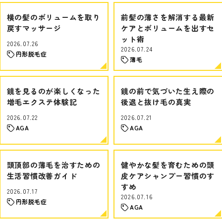
横の髪のボリュームを取り
前髪の薄さを解消する最新
戻すマッサージ
ケアとボリュームを出すセ
ット術
2026.07.26
2026.07.24
円形脱毛症
薄毛
鏡を見るのが楽しくなった
鏡の前で気づいた生え際の
増毛エクステ体験記
後退と抜け毛の真実
2026.07.22
2026.07.21
AGA
AGA
頭頂部の薄毛を治すための
健やかな髪を育むための頭
生活習慣改善ガイド
皮ケアシャンプー習慣のす
すめ
2026.07.17
2026.07.16
円形脱毛症
AGA