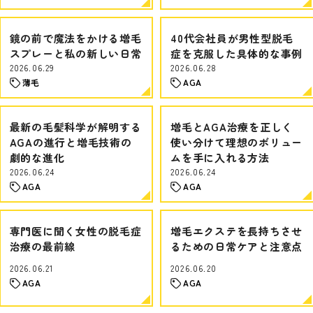
鏡の前で魔法をかける増毛
40代会社員が男性型脱毛
スプレーと私の新しい日常
症を克服した具体的な事例
2026.06.29
2026.06.28
薄毛
AGA
最新の毛髪科学が解明する
増毛とAGA治療を正しく
AGAの進行と増毛技術の
使い分けて理想のボリュー
劇的な進化
ムを手に入れる方法
2026.06.24
2026.06.24
AGA
AGA
専門医に聞く女性の脱毛症
増毛エクステを長持ちさせ
治療の最前線
るための日常ケアと注意点
2026.06.21
2026.06.20
AGA
AGA