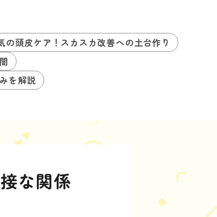
気の頭皮ケア！スカスカ改善への土台作り
闇
みを解説
密接な関係