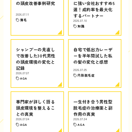
の頭皮改善事例研究
に強い会社おすすめ5
選！成約率を最大化
2026.07.11
するパートナー
薄毛
2026.07.10
知識
シャンプーの見直し
自宅で低出力レーザ
で改善した30代男性
ーを半年間試した私
の頭皮環境の変化と
の髪の変化と感想
記録
2026.07.05
2026.07.07
円形脱毛症
AGA
専門家が詳しく語る
一生付き合う男性型
頭皮環境を整えるこ
脱毛症の治療薬と副
との真実
作用の真実
2026.07.04
2026.07.04
AGA
AGA