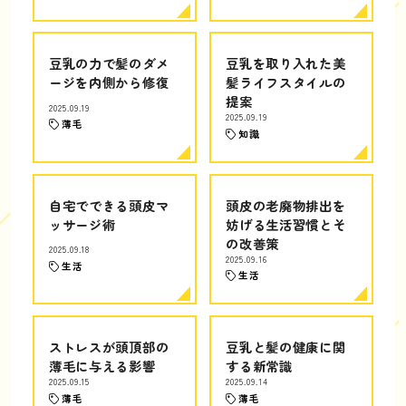
豆乳の力で髪のダメ
豆乳を取り入れた美
ージを内側から修復
髪ライフスタイルの
提案
2025.09.19
2025.09.19
薄毛
知識
自宅でできる頭皮マ
頭皮の老廃物排出を
ッサージ術
妨げる生活習慣とそ
の改善策
2025.09.18
2025.09.16
生活
生活
ストレスが頭頂部の
豆乳と髪の健康に関
薄毛に与える影響
する新常識
2025.09.15
2025.09.14
薄毛
薄毛