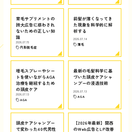
育毛サプリメントの
前髪が薄くなってき
誇大広告に惑わされ
た現象を科学的に解
ないための正しい知
析する
識
2026.07.14
2026.07.15
薄毛
円形脱毛症
増毛スプレーやシー
最新の毛髪科学に基
トを使いながらAGA
づいた頭皮ケアシャ
治療を継続するため
ンプーの浸透技術
の頭皮ケア
2026.07.13
2026.07.13
AGA
AGA
頭皮ケアシャンプー
【2026年最新】関西
で変わった40代男性
のWeb広告とLP改善