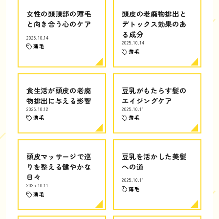
女性の頭頂部の薄毛
頭皮の老廃物排出と
と向き合う心のケア
デトックス効果のあ
る成分
2025.10.14
2025.10.14
薄毛
薄毛
食生活が頭皮の老廃
豆乳がもたらす髪の
物排出に与える影響
エイジングケア
2025.10.12
2025.10.11
薄毛
薄毛
頭皮マッサージで巡
豆乳を活かした美髪
りを整える健やかな
への道
日々
2025.10.11
2025.10.11
薄毛
薄毛