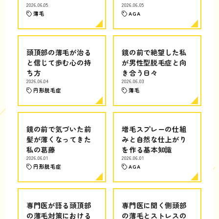
2026.06.05
2026.06.05
薄毛
AGA
頭頂部の薄毛が治る
鏡の前で絶望した私
と信じて歩む心の持
が男性型脱毛症と向
ち方
き合う日々
2026.06.04
2026.06.03
円形脱毛症
薄毛
鏡の前で気づいた前
増毛スプレーの仕組
髪が薄くなってきた
みと自然な仕上がり
私の葛藤
を作る基本知識
2026.06.01
2026.06.01
円形脱毛症
AGA
専門医が語る頭頂部
専門医に聞く側頭部
の薄毛対策における
の薄毛とストレスの