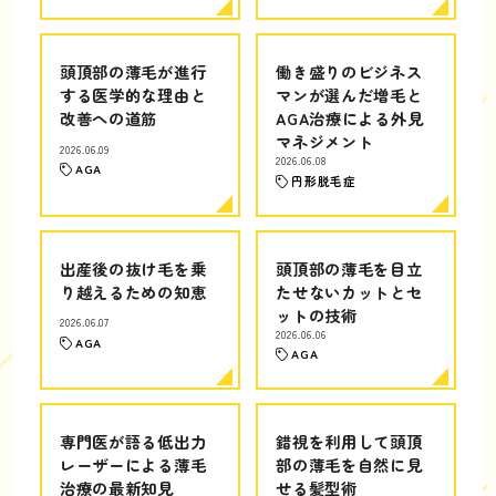
頭頂部の薄毛が進行
働き盛りのビジネス
する医学的な理由と
マンが選んだ増毛と
改善への道筋
AGA治療による外見
マネジメント
2026.06.09
2026.06.08
AGA
円形脱毛症
出産後の抜け毛を乗
頭頂部の薄毛を目立
り越えるための知恵
たせないカットとセ
ットの技術
2026.06.07
2026.06.06
AGA
AGA
専門医が語る低出力
錯視を利用して頭頂
レーザーによる薄毛
部の薄毛を自然に見
治療の最新知見
せる髪型術