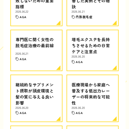
敗しないための重要
善した実例とその秘
指標
訣
2026.06.22
2026.06.21
AGA
円形脱毛症
専門医に聞く女性の
増毛エクステを長持
脱毛症治療の最前線
ちさせるための日常
ケアと注意点
2026.06.21
2026.06.20
AGA
AGA
継続的なサプリメン
医療現場から家庭へ
ト摂取が頭皮環境と
普及する低出力レー
髪の質に与える良い
ザーの将来的な可能
影響
性
2026.06.20
2026.06.20
AGA
AGA