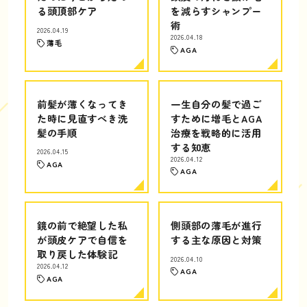
る頭頂部ケア
を減らすシャンプー
術
2026.04.19
2026.04.18
薄毛
AGA
前髪が薄くなってき
一生自分の髪で過ご
た時に見直すべき洗
すために増毛とAGA
髪の手順
治療を戦略的に活用
する知恵
2026.04.15
2026.04.12
AGA
AGA
鏡の前で絶望した私
側頭部の薄毛が進行
が頭皮ケアで自信を
する主な原因と対策
取り戻した体験記
2026.04.10
2026.04.12
AGA
AGA