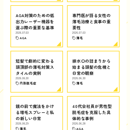
AGA対策のための低
専門医が語る女性の
出力レーザー機器を
薄毛治療と食事の重
選ぶ際の重要な基準
要性
2026.07.03
2026.07.03
AGA
薄毛
短髪で劇的に変わる
排水口の詰まりから
頭頂部の薄毛対策ス
始まる頭髪の危機と
タイルの実例
日常の観察
2026.06.30
2026.06.30
円形脱毛症
薄毛
鏡の前で魔法をかけ
40代会社員が男性型
る増毛スプレーと私
脱毛症を克服した具
の新しい日常
体的な事例
2026.06.29
2026.06.28
薄毛
AGA