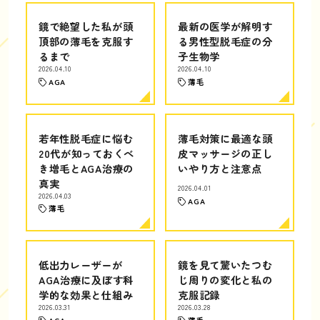
鏡で絶望した私が頭
最新の医学が解明す
頂部の薄毛を克服す
る男性型脱毛症の分
るまで
子生物学
2026.04.10
2026.04.10
AGA
薄毛
若年性脱毛症に悩む
薄毛対策に最適な頭
20代が知っておくべ
皮マッサージの正し
き増毛とAGA治療の
いやり方と注意点
真実
2026.04.01
2026.04.03
AGA
薄毛
低出力レーザーが
鏡を見て驚いたつむ
AGA治療に及ぼす科
じ周りの変化と私の
学的な効果と仕組み
克服記録
2026.03.31
2026.03.28