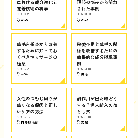
における成分進化と
頂部の悩みから解放
定着技術の科学
された事例
2026.03.24
2026.03.23
AGA
AGA
薄毛を根本から改善
栄養不足と薄毛の関
するために知ってお
係を改善するための
くべきマッサージの
効果的な成分摂取事
極意
例
2026.03.21
2026.03.18
AGA
薄毛
女性のつむじ周りが
副作用が出た時どう
薄くなる原因と正し
する？個人輸入の落
いケアの方法
とし穴
2026.03.17
2026.01.18
円形脱毛症
知識