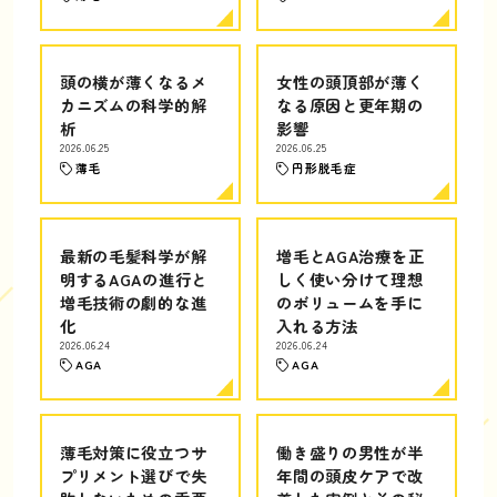
頭の横が薄くなるメ
女性の頭頂部が薄く
カニズムの科学的解
なる原因と更年期の
析
影響
2026.06.25
2026.06.25
薄毛
円形脱毛症
最新の毛髪科学が解
増毛とAGA治療を正
明するAGAの進行と
しく使い分けて理想
増毛技術の劇的な進
のボリュームを手に
化
入れる方法
2026.06.24
2026.06.24
AGA
AGA
薄毛対策に役立つサ
働き盛りの男性が半
プリメント選びで失
年間の頭皮ケアで改