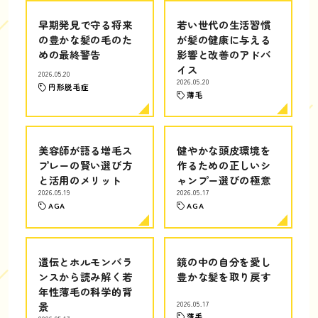
早期発見で守る将来
若い世代の生活習慣
の豊かな髪の毛のた
が髪の健康に与える
めの最終警告
影響と改善のアドバ
イス
2026.05.20
2026.05.20
円形脱毛症
薄毛
美容師が語る増毛ス
健やかな頭皮環境を
プレーの賢い選び方
作るための正しいシ
と活用のメリット
ャンプー選びの極意
2026.05.19
2026.05.17
AGA
AGA
遺伝とホルモンバラ
鏡の中の自分を愛し
ンスから読み解く若
豊かな髪を取り戻す
年性薄毛の科学的背
景
2026.05.17
薄毛