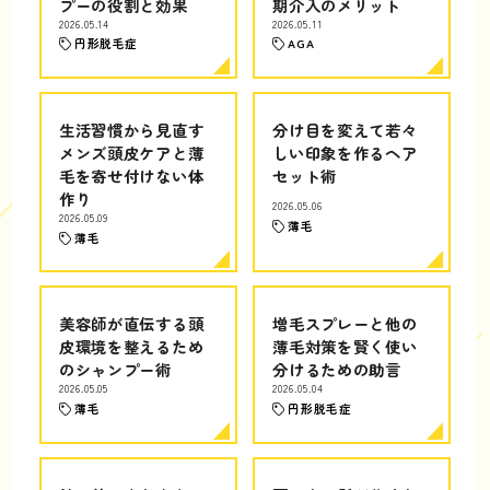
プーの役割と効果
期介入のメリット
2026.05.14
2026.05.11
円形脱毛症
AGA
生活習慣から見直す
分け目を変えて若々
メンズ頭皮ケアと薄
しい印象を作るヘア
毛を寄せ付けない体
セット術
作り
2026.05.06
2026.05.09
薄毛
薄毛
美容師が直伝する頭
増毛スプレーと他の
皮環境を整えるため
薄毛対策を賢く使い
のシャンプー術
分けるための助言
2026.05.05
2026.05.04
薄毛
円形脱毛症