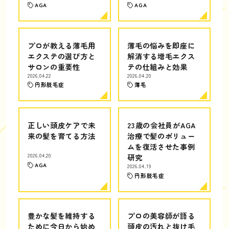
AGA
AGA
プロが教える薄毛用
薄毛の悩みを即座に
エクステの選び方と
解消する増毛エクス
サロンの重要性
テの仕組みと効果
2026.04.22
2026.04.20
円形脱毛症
薄毛
正しい頭皮ケアで未
23歳の会社員がAGA
来の髪を育てる方法
治療で髪のボリュー
ムを復活させた事例
2026.04.20
研究
AGA
2026.04.19
円形脱毛症
豊かな髪を維持する
プロの美容師が語る
ために今日から始め
頭皮の汚れと抜け毛