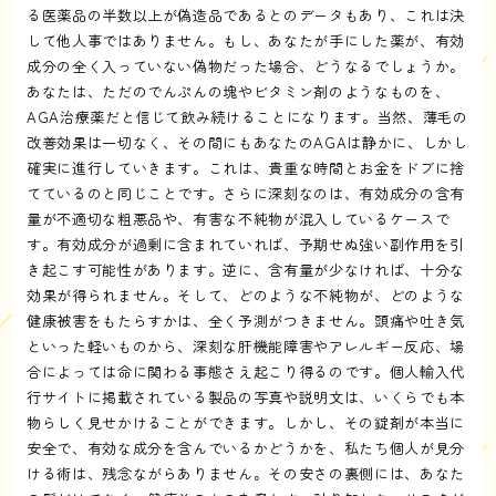
る医薬品の半数以上が偽造品であるとのデータもあり、これは決
して他人事ではありません。もし、あなたが手にした薬が、有効
成分の全く入っていない偽物だった場合、どうなるでしょうか。
あなたは、ただのでんぷんの塊やビタミン剤のようなものを、
AGA治療薬だと信じて飲み続けることになります。当然、薄毛の
改善効果は一切なく、その間にもあなたのAGAは静かに、しかし
確実に進行していきます。これは、貴重な時間とお金をドブに捨
てているのと同じことです。さらに深刻なのは、有効成分の含有
量が不適切な粗悪品や、有害な不純物が混入しているケースで
す。有効成分が過剰に含まれていれば、予期せぬ強い副作用を引
き起こす可能性があります。逆に、含有量が少なければ、十分な
効果が得られません。そして、どのような不純物が、どのような
健康被害をもたらすかは、全く予測がつきません。頭痛や吐き気
といった軽いものから、深刻な肝機能障害やアレルギー反応、場
合によっては命に関わる事態さえ起こり得るのです。個人輸入代
行サイトに掲載されている製品の写真や説明文は、いくらでも本
物らしく見せかけることができます。しかし、その錠剤が本当に
安全で、有効な成分を含んでいるかどうかを、私たち個人が見分
ける術は、残念ながらありません。その安さの裏側には、あなた