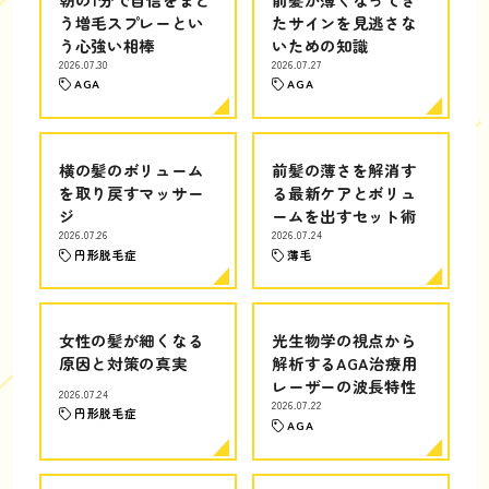
う増毛スプレーとい
たサインを見逃さな
う心強い相棒
いための知識
2026.07.30
2026.07.27
AGA
AGA
横の髪のボリューム
前髪の薄さを解消す
を取り戻すマッサー
る最新ケアとボリュ
ジ
ームを出すセット術
2026.07.26
2026.07.24
円形脱毛症
薄毛
女性の髪が細くなる
光生物学の視点から
原因と対策の真実
解析するAGA治療用
レーザーの波長特性
2026.07.24
2026.07.22
円形脱毛症
AGA