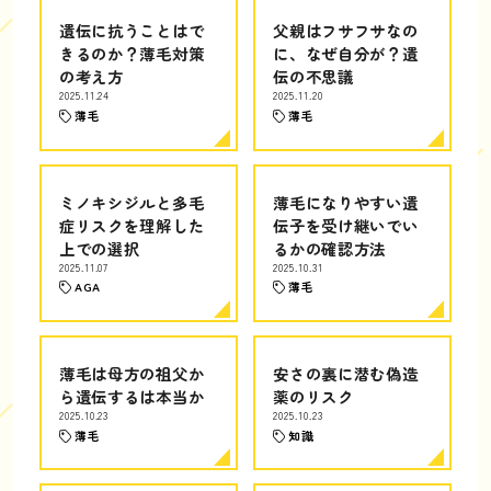
遺伝に抗うことはで
父親はフサフサなの
きるのか？薄毛対策
に、なぜ自分が？遺
の考え方
伝の不思議
2025.11.24
2025.11.20
薄毛
薄毛
ミノキシジルと多毛
薄毛になりやすい遺
症リスクを理解した
伝子を受け継いでい
上での選択
るかの確認方法
2025.11.07
2025.10.31
AGA
薄毛
薄毛は母方の祖父か
安さの裏に潜む偽造
ら遺伝するは本当か
薬のリスク
2025.10.23
2025.10.23
薄毛
知識