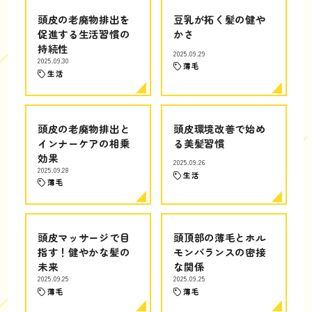
頭皮の老廃物排出を
豆乳が拓く髪の健や
促進する生活習慣の
かさ
持続性
2025.09.29
2025.09.30
薄毛
生活
頭皮の老廃物排出と
頭皮環境改善で始め
インナーケアの相乗
る美髪習慣
効果
2025.09.26
2025.09.28
生活
薄毛
頭皮マッサージで目
頭頂部の薄毛とホル
指す！健やかな髪の
モンバランスの密接
未来
な関係
2025.09.25
2025.09.25
薄毛
薄毛