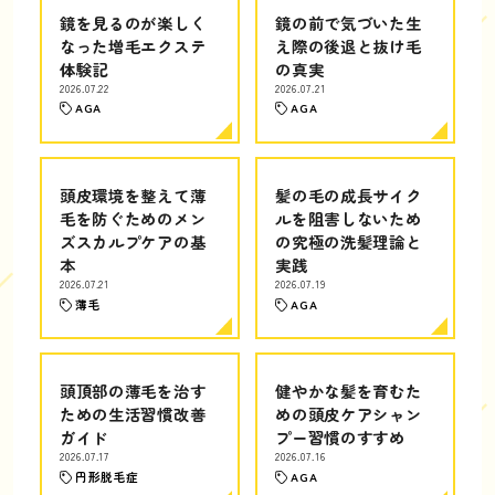
鏡を見るのが楽しく
鏡の前で気づいた生
なった増毛エクステ
え際の後退と抜け毛
体験記
の真実
2026.07.22
2026.07.21
AGA
AGA
頭皮環境を整えて薄
髪の毛の成長サイク
毛を防ぐためのメン
ルを阻害しないため
ズスカルプケアの基
の究極の洗髪理論と
本
実践
2026.07.21
2026.07.19
薄毛
AGA
頭頂部の薄毛を治す
健やかな髪を育むた
ための生活習慣改善
めの頭皮ケアシャン
ガイド
プー習慣のすすめ
2026.07.17
2026.07.16
円形脱毛症
AGA