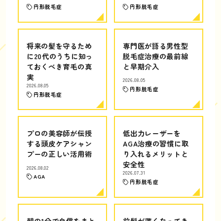
円形脱毛症
円形脱毛症
将来の髪を守るため
専門医が語る男性型
に20代のうちに知っ
脱毛症治療の最前線
ておくべき育毛の真
と早期介入
実
2026.08.05
2026.08.05
円形脱毛症
円形脱毛症
プロの美容師が伝授
低出力レーザーを
する頭皮ケアシャン
AGA治療の習慣に取
プーの正しい活用術
り入れるメリットと
安全性
2026.08.02
2026.07.31
AGA
円形脱毛症
朝の1分で自信をまと
前髪が薄くなってき