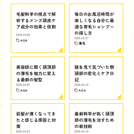
毛髪科学の視点で解
毎日のお風呂時間が
析するメンズ頭皮ケ
楽しくなる自分に最
ア成分の効果と役割
適な育毛シャンプー
の探し方
2026.04.28
2026.04.27
AGA
薄毛
美容師に聞く頭頂部
鏡を見て気づいた側
の薄毛を魅力に変え
頭部の変化とケア日
る最新の髪型
記
2026.04.25
2026.04.23
AGA
AGA
前髪が薄くなってき
最新科学が拓く頭頂
たと感じる原因と対
部の薄毛を治すため
策
の新技術
2026.04.23
2026.04.23