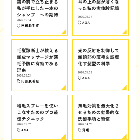
鏡の前で立ち止まる
耳の上の髪が薄くな
私が手にした一本の
った私の実体験記録
シャンプーへの期待
2026.05.04
2026.05.04
AGA
円形脱毛症
毛髪診断士が教える
光の反射を制御して
頭皮マッサージが薄
頭頂部の薄毛を誤魔
毛予防に有効である
化す髪型の科学
理由
2026.05.02
2026.05.03
AGA
円形脱毛症
増毛スプレーを使い
薄毛対策を最大化さ
こなすためのプロ直
せるための効果的な
伝テクニック
洗髪手順と習慣
2026.05.02
2026.04.29
AGA
薄毛