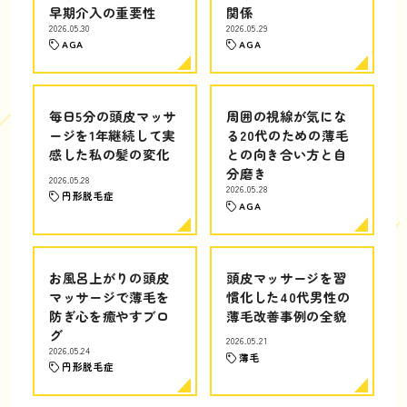
早期介入の重要性
関係
2026.05.30
2026.05.29
AGA
AGA
毎日5分の頭皮マッサ
周囲の視線が気にな
ージを1年継続して実
る20代のための薄毛
感した私の髪の変化
との向き合い方と自
分磨き
2026.05.28
2026.05.28
円形脱毛症
AGA
お風呂上がりの頭皮
頭皮マッサージを習
マッサージで薄毛を
慣化した40代男性の
防ぎ心を癒やすブロ
薄毛改善事例の全貌
グ
2026.05.21
2026.05.24
薄毛
円形脱毛症