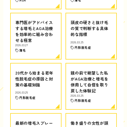
AGA
薄毛
専門医がアドバイス
頭皮の硬さと抜け毛
する増毛とAGA治療
の質で判断する具体
を効率的に組み合わ
的な指標
せる極意
2026.03.25
2026.03.27
円形脱毛症
薄毛
20代から始まる若年
鏡の前で絶望した私
性脱毛症の原因と対
がAGA治療と増毛を
策の基礎知識
併用して自信を取り
戻した体験記
2026.03.25
2026.03.25
円形脱毛症
円形脱毛症
最新の増毛スプレー
働き盛りの女性が頭