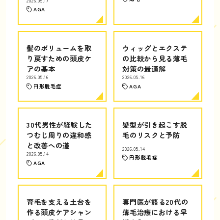
2026.05.17
AGA
髪のボリュームを取
ウィッグとエクステ
り戻すための頭皮ケ
の比較から見る薄毛
アの基本
対策の最適解
2026.05.16
2026.05.16
円形脱毛症
AGA
30代男性が経験した
髪型が引き起こす脱
つむじ周りの違和感
毛のリスクと予防
と改善への道
2026.05.14
2026.05.14
円形脱毛症
AGA
育毛を支える土台を
専門医が語る20代の
作る頭皮ケアシャン
薄毛治療における早