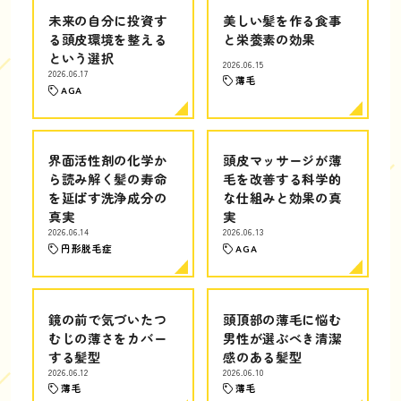
未来の自分に投資す
美しい髪を作る食事
る頭皮環境を整える
と栄養素の効果
という選択
2026.06.15
2026.06.17
薄毛
AGA
界面活性剤の化学か
頭皮マッサージが薄
ら読み解く髪の寿命
毛を改善する科学的
を延ばす洗浄成分の
な仕組みと効果の真
真実
実
2026.06.14
2026.06.13
円形脱毛症
AGA
鏡の前で気づいたつ
頭頂部の薄毛に悩む
むじの薄さをカバー
男性が選ぶべき清潔
する髪型
感のある髪型
2026.06.12
2026.06.10
薄毛
薄毛