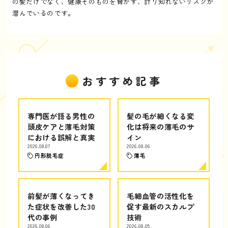
の髪だけでなく、健康そのものを脅かす、計り知れないリスクが
潜んでいるのです。
おすすめ記事
専門医が語る男性の
髪の毛が細くなる変
頭皮ケアと薄毛対策
化は将来の薄毛のサ
における誤解と真実
イン
2026.08.07
2026.08.06
円形脱毛症
薄毛
前髪が薄くなってき
毛細血管の活性化を
た症状を改善した30
促す最新のスカルプ
代の事例
技術
2026.08.06
2026.08.05