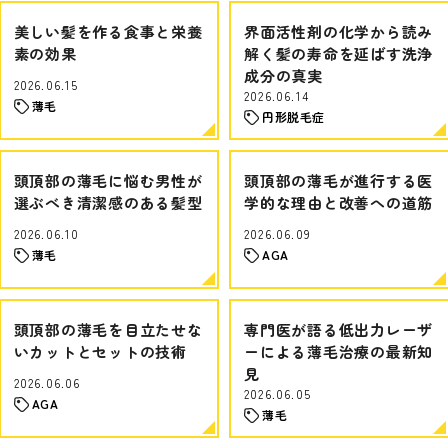
美しい髪を作る食事と栄養
界面活性剤の化学から読み
素の効果
解く髪の寿命を延ばす洗浄
成分の真実
2026.06.15
2026.06.14
薄毛
円形脱毛症
頭頂部の薄毛に悩む男性が
頭頂部の薄毛が進行する医
選ぶべき清潔感のある髪型
学的な理由と改善への道筋
2026.06.10
2026.06.09
薄毛
AGA
頭頂部の薄毛を目立たせな
専門医が語る低出力レーザ
いカットとセットの技術
ーによる薄毛治療の最新知
見
2026.06.06
2026.06.05
AGA
薄毛