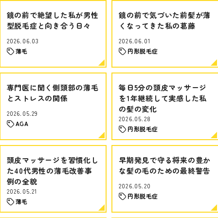
鏡の前で絶望した私が男性
鏡の前で気づいた前髪が薄
型脱毛症と向き合う日々
くなってきた私の葛藤
2026.06.03
2026.06.01
薄毛
円形脱毛症
専門医に聞く側頭部の薄毛
毎日5分の頭皮マッサージ
とストレスの関係
を1年継続して実感した私
の髪の変化
2026.05.29
2026.05.28
AGA
円形脱毛症
頭皮マッサージを習慣化し
早期発見で守る将来の豊か
た40代男性の薄毛改善事
な髪の毛のための最終警告
例の全貌
2026.05.20
2026.05.21
円形脱毛症
薄毛