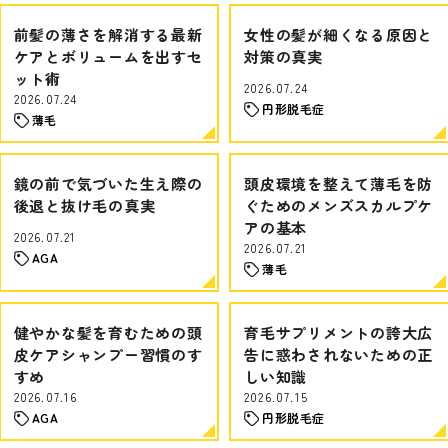
前髪の薄さを解消する最新
女性の髪が細くなる原因と
ケアとボリュームを出すセ
対策の真実
ット術
2026.07.24
2026.07.24
円形脱毛症
薄毛
鏡の前で気づいた生え際の
頭皮環境を整えて薄毛を防
後退と抜け毛の真実
ぐためのメンズスカルプケ
アの基本
2026.07.21
2026.07.21
AGA
薄毛
健やかな髪を育むための頭
育毛サプリメントの誇大広
皮ケアシャンプー習慣のす
告に惑わされないための正
すめ
しい知識
2026.07.16
2026.07.15
AGA
円形脱毛症