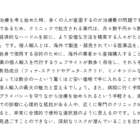
の治療を考え始めた時、多くの人が直面するのが治療費の問題です
であるため、クリニックで処方される薬代は、月々数千円から
経済的なハードルを前に、より安価な方法を模索する人々がた
入」です。個人輸入とは、海外で製造・販売されている医薬品を
自身で使用する目的のために、海外の業者から直接購入するこ
療薬の個人輸入を代行するウェブサイトが数多く存在し、それら
有効成分（フィナ-ステリドやデュタ-ステリド、ミノキシジル
よっては数分の一という驚くほど安い価格で手に入れることが
個人輸入の最大の魅力と言えるでしょう。また、病院に行く手
プライバシーを守りながら治療を始められるという手軽さも、
での診察に心理的な抵抗がある人や、近くに専門のクリニック
ると、非常に合理的で便利な選択肢のように思えるのです。し
見過ごすことのできない、深刻なリスクが潜んでいることを忘