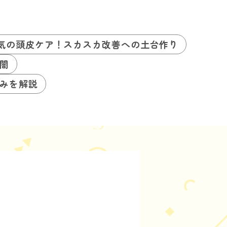
気の頭皮ケア！スカスカ改善への土台作り
闇
みを解説
景