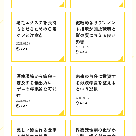
増毛エクステを長持
継続的なサプリメン
ちさせるための日常
ト摂取が頭皮環境と
ケアと注意点
髪の質に与える良い
影響
2026.06.20
2026.06.20
AGA
AGA
医療現場から家庭へ
未来の自分に投資す
普及する低出力レー
る頭皮環境を整える
ザーの将来的な可能
という選択
性
2026.06.17
2026.06.20
AGA
AGA
美しい髪を作る食事
界面活性剤の化学か