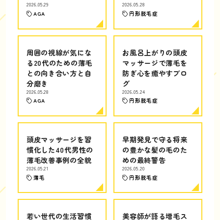
2026.05.29
2026.05.28
AGA
円形脱毛症
周囲の視線が気にな
お風呂上がりの頭皮
る20代のための薄毛
マッサージで薄毛を
との向き合い方と自
防ぎ心を癒やすブロ
分磨き
グ
2026.05.28
2026.05.24
AGA
円形脱毛症
頭皮マッサージを習
早期発見で守る将来
慣化した40代男性の
の豊かな髪の毛のた
薄毛改善事例の全貌
めの最終警告
2026.05.21
2026.05.20
薄毛
円形脱毛症
若い世代の生活習慣
美容師が語る増毛ス