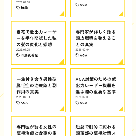
2026.07.10
AGA
知識
自宅で低出力レーザ
専門家が詳しく語る
ーを半年間試した私
頭皮環境を整えるこ
の髪の変化と感想
との真実
2026.07.05
2026.07.04
円形脱毛症
AGA
一生付き合う男性型
AGA対策のための低
脱毛症の治療薬と副
出力レーザー機器を
作用の真実
選ぶ際の重要な基準
2026.07.04
2026.07.03
AGA
AGA
専門医が語る女性の
短髪で劇的に変わる
薄毛治療と食事の重
頭頂部の薄毛対策ス