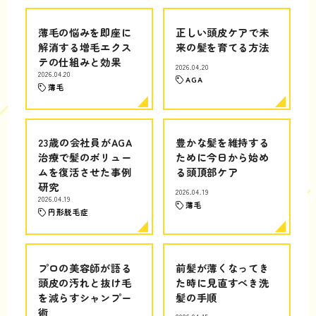
薄毛の悩みを即座に
正しい頭皮ケアで未
解消する増毛エクス
来の髪を育てる方法
テの仕組みと効果
2026.04.20
2026.04.20
AGA
薄毛
23歳の会社員がAGA
豊かな髪を維持する
治療で髪のボリュー
ために今日から始め
ムを復活させた事例
る頭頂部ケア
研究
2026.04.19
2026.04.19
薄毛
円形脱毛症
プロの美容師が語る
前髪が薄くなってき
頭皮の汚れと抜け毛
た時に見直すべき洗
を減らすシャンプー
髪の手順
術