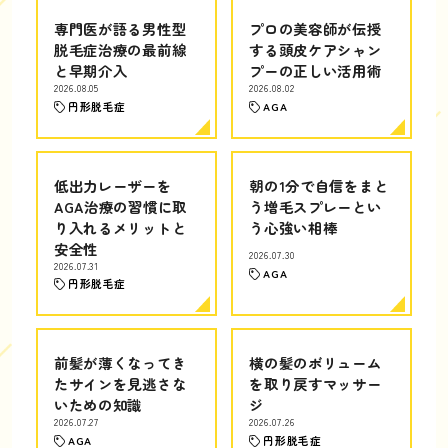
専門医が語る男性型
プロの美容師が伝授
脱毛症治療の最前線
する頭皮ケアシャン
と早期介入
プーの正しい活用術
2026.08.05
2026.08.02
円形脱毛症
AGA
低出力レーザーを
朝の1分で自信をまと
AGA治療の習慣に取
う増毛スプレーとい
り入れるメリットと
う心強い相棒
安全性
2026.07.30
2026.07.31
AGA
円形脱毛症
前髪が薄くなってき
横の髪のボリューム
たサインを見逃さな
を取り戻すマッサー
いための知識
ジ
2026.07.27
2026.07.26
AGA
円形脱毛症