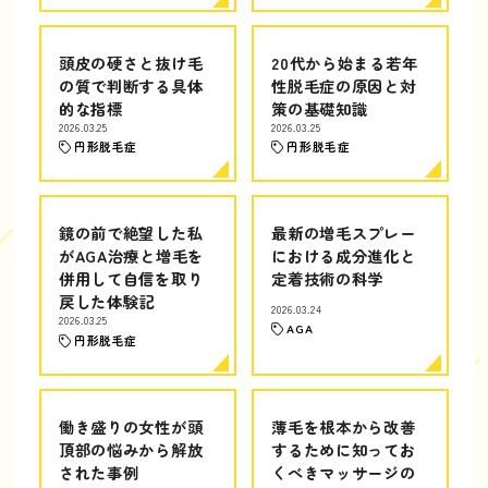
頭皮の硬さと抜け毛
20代から始まる若年
の質で判断する具体
性脱毛症の原因と対
的な指標
策の基礎知識
2026.03.25
2026.03.25
円形脱毛症
円形脱毛症
鏡の前で絶望した私
最新の増毛スプレー
がAGA治療と増毛を
における成分進化と
併用して自信を取り
定着技術の科学
戻した体験記
2026.03.24
2026.03.25
AGA
円形脱毛症
働き盛りの女性が頭
薄毛を根本から改善
頂部の悩みから解放
するために知ってお
された事例
くべきマッサージの