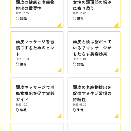
頭皮の健康と老廃物
女性の頭頂部の悩み
排出の重要性
に寄り添う
2025.10.05
2025.10.05
知識
薄毛
頭皮マッサージを習
頭皮と顔は繋がって
慣にするためのヒン
いる？マッサージが
ト
もたらす美容効果
2025.10.03
2025.10.01
薄毛
知識
頭皮マッサージで老
頭皮の老廃物排出を
廃物排出を促す実践
促進する生活習慣の
ガイド
持続性
2025.10.01
2025.09.30
薄毛
生活