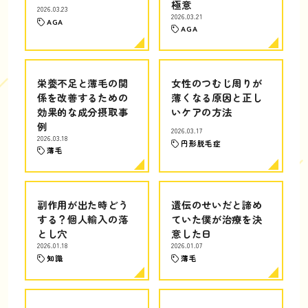
極意
2026.03.23
2026.03.21
AGA
AGA
栄養不足と薄毛の関
女性のつむじ周りが
係を改善するための
薄くなる原因と正し
効果的な成分摂取事
いケアの方法
例
2026.03.17
2026.03.18
円形脱毛症
薄毛
副作用が出た時どう
遺伝のせいだと諦め
する？個人輸入の落
ていた僕が治療を決
とし穴
意した日
2026.01.18
2026.01.07
知識
薄毛