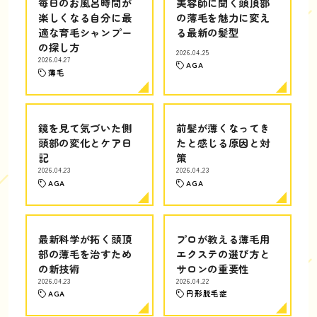
毎日のお風呂時間が
美容師に聞く頭頂部
楽しくなる自分に最
の薄毛を魅力に変え
適な育毛シャンプー
る最新の髪型
の探し方
2026.04.25
2026.04.27
AGA
薄毛
鏡を見て気づいた側
前髪が薄くなってき
頭部の変化とケア日
たと感じる原因と対
記
策
2026.04.23
2026.04.23
AGA
AGA
最新科学が拓く頭頂
プロが教える薄毛用
部の薄毛を治すため
エクステの選び方と
の新技術
サロンの重要性
2026.04.23
2026.04.22
AGA
円形脱毛症