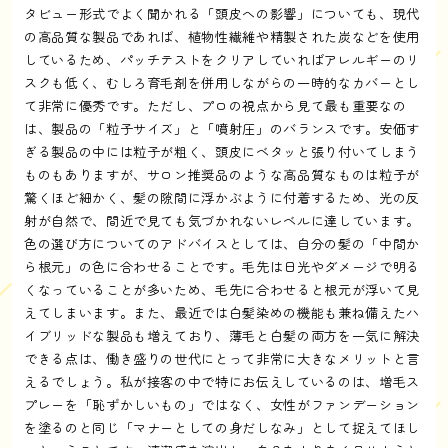
タビュー形式でよく聞かれる「頭皮への影響」についても、現代
の高品質な製品であれば、植物性繊維や精製された炭などを使用
しているため、パッチテストをクリアしていればアレルギーのリ
スクも低く、むしろ育毛剤を併用しながらの一時的なカバーとし
て非常に優秀です。ただし、プロの視点から見て最も重要なの
は、製品の「粒子サイズ」と「噴射圧」のバランスです。安価す
ぎる製品の中には粒子が粗く、頭皮にベタッと張り付いてしまう
ものもありますが、サロン推奨品のような高品質なものは粒子が
驚くほど細かく、髪の隙間に浮かぶように付着するため、光の反
射が自然で、間近で見ても気づかれないレベルに達しています。
色の選び方についてのアドバイスとしては、自分の髪の「中間か
ら根元」の色に合わせることです。毛先は日光やダメージで明る
くなっていることが多いため、毛先に合わせると根元が浮いて見
えてしまいます。また、最近では白髪染めの機能も兼ね備えたハ
イブリッドな製品も増えており、薄毛と白髪の両方を一気に解決
できる点は、働き盛りの世代にとって非常に大きなメリットと言
えるでしょう。私が接客の中で特にお伝えしているのは、増毛ス
プレーを「恥ずかしいもの」ではなく、女性がファンデーション
を塗るのと同じ「マナーとしての身だしなみ」として捉えてほし