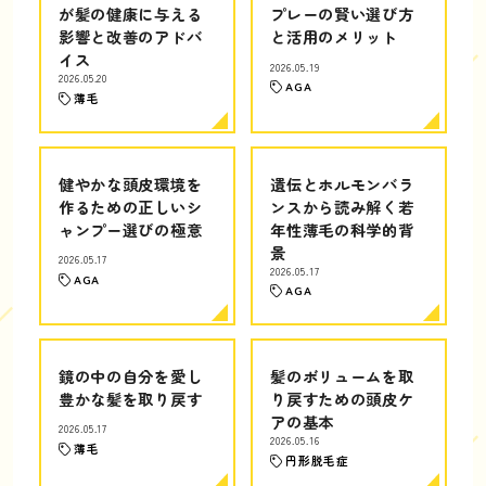
が髪の健康に与える
プレーの賢い選び方
影響と改善のアドバ
と活用のメリット
イス
2026.05.19
2026.05.20
AGA
薄毛
健やかな頭皮環境を
遺伝とホルモンバラ
作るための正しいシ
ンスから読み解く若
ャンプー選びの極意
年性薄毛の科学的背
景
2026.05.17
2026.05.17
AGA
AGA
鏡の中の自分を愛し
髪のボリュームを取
豊かな髪を取り戻す
り戻すための頭皮ケ
アの基本
2026.05.17
2026.05.16
薄毛
円形脱毛症