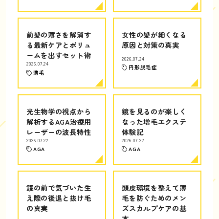
前髪の薄さを解消す
女性の髪が細くなる
る最新ケアとボリュ
原因と対策の真実
ームを出すセット術
2026.07.24
2026.07.24
円形脱毛症
薄毛
光生物学の視点から
鏡を見るのが楽しく
解析するAGA治療用
なった増毛エクステ
レーザーの波長特性
体験記
2026.07.22
2026.07.22
AGA
AGA
鏡の前で気づいた生
頭皮環境を整えて薄
え際の後退と抜け毛
毛を防ぐためのメン
の真実
ズスカルプケアの基
本