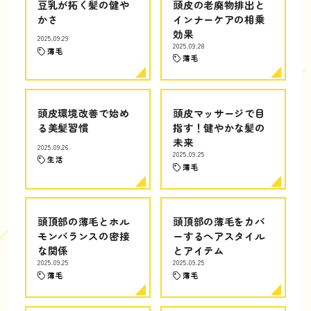
豆乳が拓く髪の健や
頭皮の老廃物排出と
かさ
インナーケアの相乗
効果
2025.09.29
2025.09.28
薄毛
薄毛
頭皮環境改善で始め
頭皮マッサージで目
る美髪習慣
指す！健やかな髪の
未来
2025.09.26
2025.09.25
生活
薄毛
頭頂部の薄毛とホル
頭頂部の薄毛をカバ
モンバランスの密接
ーするヘアスタイル
な関係
とアイテム
2025.09.25
2025.09.25
薄毛
薄毛