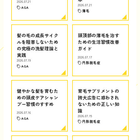
2026.07.21
2026.07.21
AGA
薄毛
髪の毛の成長サイク
頭頂部の薄毛を治す
ルを阻害しないため
ための生活習慣改善
の究極の洗髪理論と
ガイド
実践
2026.07.17
2026.07.19
円形脱毛症
AGA
健やかな髪を育むた
育毛サプリメントの
めの頭皮ケアシャン
誇大広告に惑わされ
プー習慣のすすめ
ないための正しい知
識
2026.07.16
2026.07.15
AGA
円形脱毛症