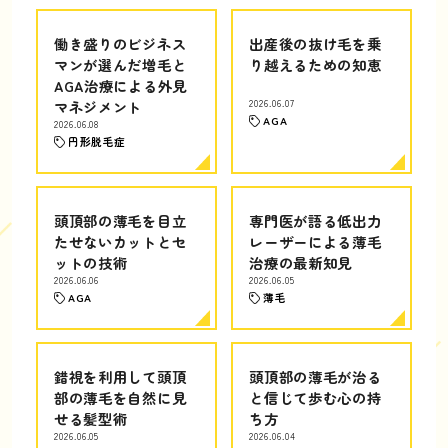
働き盛りのビジネス
出産後の抜け毛を乗
マンが選んだ増毛と
り越えるための知恵
AGA治療による外見
マネジメント
2026.06.07
AGA
2026.06.08
円形脱毛症
頭頂部の薄毛を目立
専門医が語る低出力
たせないカットとセ
レーザーによる薄毛
ットの技術
治療の最新知見
2026.06.06
2026.06.05
AGA
薄毛
錯視を利用して頭頂
頭頂部の薄毛が治る
部の薄毛を自然に見
と信じて歩む心の持
せる髪型術
ち方
2026.06.05
2026.06.04