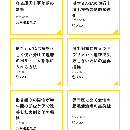
なる原因と更年期の
明するAGAの進行と
影響
増毛技術の劇的な進
化
2026.06.25
2026.06.24
円形脱毛症
AGA
増毛とAGA治療を正
薄毛対策に役立つサ
しく使い分けて理想
プリメント選びで失
のボリュームを手に
敗しないための重要
入れる方法
指標
2026.06.24
2026.06.22
AGA
AGA
働き盛りの男性が半
専門医に聞く女性の
年間の頭皮ケアで改
脱毛症治療の最前線
善した実例とその秘
訣
2026.06.21
AGA
2026.06.21
円形脱毛症