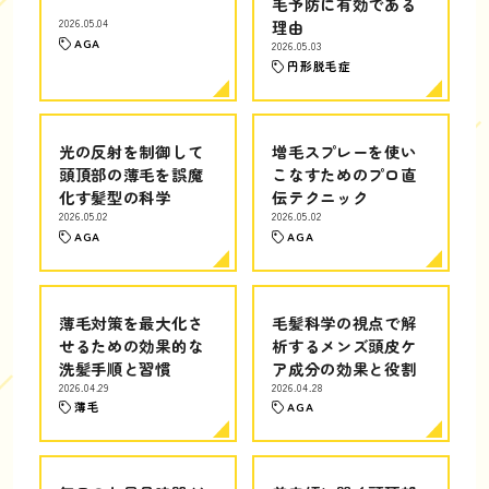
毛予防に有効である
2026.05.04
理由
AGA
2026.05.03
円形脱毛症
光の反射を制御して
増毛スプレーを使い
頭頂部の薄毛を誤魔
こなすためのプロ直
化す髪型の科学
伝テクニック
2026.05.02
2026.05.02
AGA
AGA
薄毛対策を最大化さ
毛髪科学の視点で解
せるための効果的な
析するメンズ頭皮ケ
洗髪手順と習慣
ア成分の効果と役割
2026.04.29
2026.04.28
薄毛
AGA