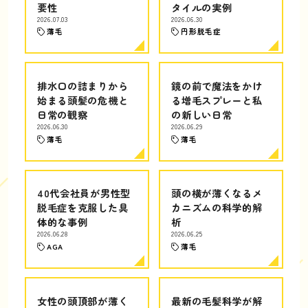
要性
タイルの実例
2026.07.03
2026.06.30
薄毛
円形脱毛症
排水口の詰まりから
鏡の前で魔法をかけ
始まる頭髪の危機と
る増毛スプレーと私
日常の観察
の新しい日常
2026.06.30
2026.06.29
薄毛
薄毛
40代会社員が男性型
頭の横が薄くなるメ
脱毛症を克服した具
カニズムの科学的解
体的な事例
析
2026.06.28
2026.06.25
AGA
薄毛
女性の頭頂部が薄く
最新の毛髪科学が解