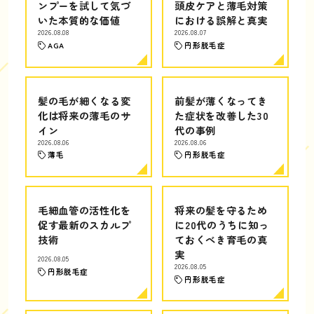
ンプーを試して気づ
頭皮ケアと薄毛対策
いた本質的な価値
における誤解と真実
2026.08.08
2026.08.07
AGA
円形脱毛症
髪の毛が細くなる変
前髪が薄くなってき
化は将来の薄毛のサ
た症状を改善した30
イン
代の事例
2026.08.06
2026.08.06
薄毛
円形脱毛症
毛細血管の活性化を
将来の髪を守るため
促す最新のスカルプ
に20代のうちに知っ
技術
ておくべき育毛の真
実
2026.08.05
2026.08.05
円形脱毛症
円形脱毛症