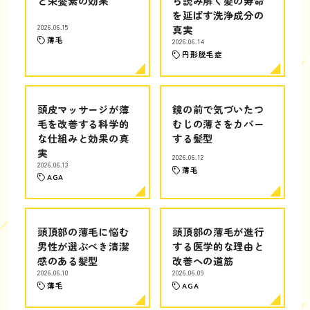
と栄養素の効果
ら読み解く髪の寿命
を延ばす洗浄成分の
2026.06.15
真実
薄毛
2026.06.14
円形脱毛症
頭皮マッサージが薄
鏡の前で気づいたつ
毛を改善する科学的
むじの薄さをカバー
な仕組みと効果の真
する髪型
実
2026.06.12
2026.06.13
薄毛
AGA
頭頂部の薄毛に悩む
頭頂部の薄毛が進行
男性が選ぶべき清潔
する医学的な理由と
感のある髪型
改善への道筋
2026.06.10
2026.06.09
薄毛
AGA