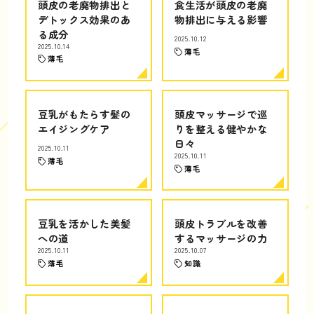
頭皮の老廃物排出と
食生活が頭皮の老廃
デトックス効果のあ
物排出に与える影響
る成分
2025.10.12
2025.10.14
薄毛
薄毛
豆乳がもたらす髪の
頭皮マッサージで巡
エイジングケア
りを整える健やかな
日々
2025.10.11
2025.10.11
薄毛
薄毛
豆乳を活かした美髪
頭皮トラブルを改善
への道
するマッサージの力
2025.10.11
2025.10.07
薄毛
知識