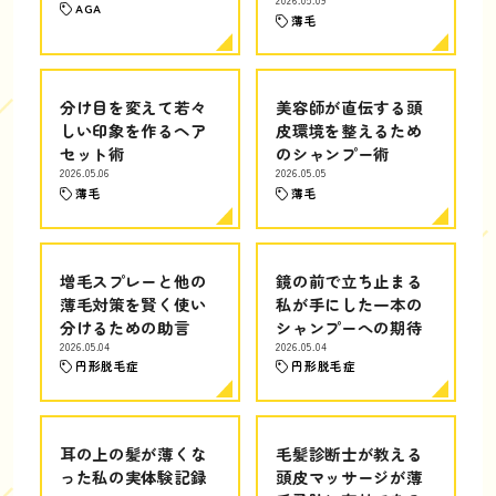
AGA
薄毛
分け目を変えて若々
美容師が直伝する頭
しい印象を作るヘア
皮環境を整えるため
セット術
のシャンプー術
2026.05.06
2026.05.05
薄毛
薄毛
増毛スプレーと他の
鏡の前で立ち止まる
薄毛対策を賢く使い
私が手にした一本の
分けるための助言
シャンプーへの期待
2026.05.04
2026.05.04
円形脱毛症
円形脱毛症
耳の上の髪が薄くな
毛髪診断士が教える
った私の実体験記録
頭皮マッサージが薄