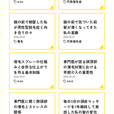
AGA
円形脱毛症
鏡の前で絶望した私
鏡の前で気づいた前
が男性型脱毛症と向
髪が薄くなってきた
き合う日々
私の葛藤
2026.06.03
2026.06.01
薄毛
円形脱毛症
増毛スプレーの仕組
専門医が語る頭頂部
みと自然な仕上がり
の薄毛対策における
を作る基本知識
早期介入の重要性
2026.06.01
2026.05.30
AGA
AGA
専門医に聞く側頭部
毎日5分の頭皮マッサ
の薄毛とストレスの
ージを1年継続して実
関係
感した私の髪の変化