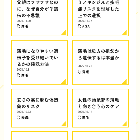
父親はフサフサなの
ミノキシジルと多毛
に、なぜ自分が？遺
症リスクを理解した
伝の不思議
上での選択
2025.11.20
2025.11.07
薄毛
AGA
薄毛になりやすい遺
薄毛は母方の祖父か
伝子を受け継いでい
ら遺伝するは本当か
るかの確認方法
2025.10.23
2025.10.31
薄毛
薄毛
安さの裏に潜む偽造
女性の頭頂部の薄毛
薬のリスク
と向き合う心のケア
2025.10.23
2025.10.14
知識
薄毛