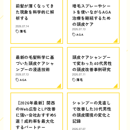
前髪が薄くなってき
増毛スプレーやシー
た現象を科学的に解
トを使いながらAGA
析する
治療を継続するため
の頭皮ケア
2026.07.14
2026.07.13
薄毛
AGA
最新の毛髪科学に基
頭皮ケアシャンプー
づいた頭皮ケアシャ
で変わった40代男性
ンプーの浸透技術
の頭皮改善事例研究
2026.07.13
2026.07.11
AGA
薄毛
【2026年最新】関西
シャンプーの見直し
のWeb広告とLP改善
で改善した30代男性
に強い会社おすすめ5
の頭皮環境の変化と
選！成約率を最大化
記録
するパートナー
2026.07.07