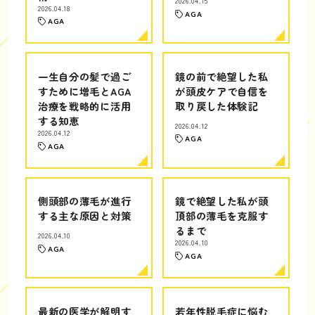
2026.04.15
2026.04.18
AGA
AGA
一生自分の髪で過ご
鏡の前で絶望した私
すために増毛とAGA
が頭皮ケアで自信を
治療を戦略的に活用
取り戻した体験記
する知恵
2026.04.12
2026.04.12
AGA
AGA
側頭部の薄毛が進行
鏡で絶望した私が頭
する主な原因と対策
頂部の薄毛を克服す
るまで
2026.04.10
2026.04.10
AGA
AGA
最新の医学が解明す
若年性脱毛症に悩む