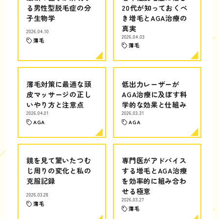
る男性型脱毛症の分
20代が知っておくべ
子生物学
き増毛とAGA治療の
真実
2026.04.10
2026.04.03
薄毛
薄毛
薄毛対策に最適な頭
低出力レーザーが
皮マッサージの正し
AGA治療に及ぼす科
いやり方と注意点
学的な効果と仕組み
2026.04.01
2026.03.31
AGA
AGA
鏡を見て驚いたつむ
専門医がアドバイス
じ周りの変化と私の
する増毛とAGA治療
克服記録
を効率的に組み合わ
せる極意
2026.03.28
2026.03.27
薄毛
薄毛