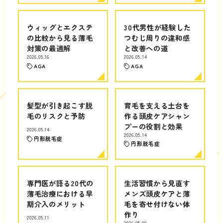
ウィッグとエクステ
30代男性が経験した
の比較から見る薄毛
つむじ周りの違和感
対策の最適解
と改善への道
2026.05.16
2026.05.14
AGA
AGA
髪型が引き起こす脱
育毛を支える土台を
毛のリスクと予防
作る頭皮ケアシャン
プーの役割と効果
2026.05.14
2026.05.14
円形脱毛症
円形脱毛症
専門医が語る20代の
生活習慣から見直す
薄毛治療における早
メンズ頭皮ケアと薄
期介入のメリット
毛を寄せ付けない体
作り
2026.05.11
2026.05.09