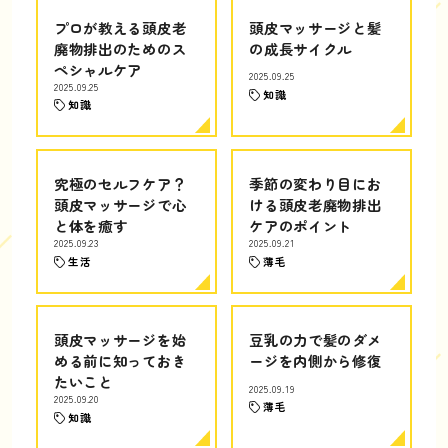
プロが教える頭皮老
頭皮マッサージと髪
廃物排出のためのス
の成長サイクル
ペシャルケア
2025.09.25
2025.09.25
知識
知識
究極のセルフケア？
季節の変わり目にお
頭皮マッサージで心
ける頭皮老廃物排出
と体を癒す
ケアのポイント
2025.09.23
2025.09.21
生活
薄毛
頭皮マッサージを始
豆乳の力で髪のダメ
める前に知っておき
ージを内側から修復
たいこと
2025.09.19
2025.09.20
薄毛
知識