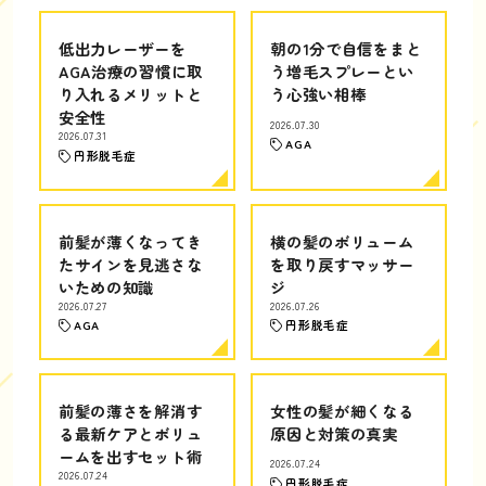
低出力レーザーを
朝の1分で自信をまと
AGA治療の習慣に取
う増毛スプレーとい
り入れるメリットと
う心強い相棒
安全性
2026.07.30
2026.07.31
AGA
円形脱毛症
前髪が薄くなってき
横の髪のボリューム
たサインを見逃さな
を取り戻すマッサー
いための知識
ジ
2026.07.27
2026.07.26
AGA
円形脱毛症
前髪の薄さを解消す
女性の髪が細くなる
る最新ケアとボリュ
原因と対策の真実
ームを出すセット術
2026.07.24
2026.07.24
円形脱毛症