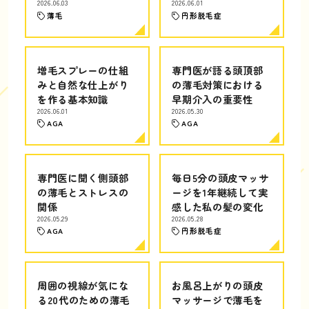
2026.06.03
2026.06.01
薄毛
円形脱毛症
増毛スプレーの仕組
専門医が語る頭頂部
みと自然な仕上がり
の薄毛対策における
を作る基本知識
早期介入の重要性
2026.06.01
2026.05.30
AGA
AGA
専門医に聞く側頭部
毎日5分の頭皮マッサ
の薄毛とストレスの
ージを1年継続して実
関係
感した私の髪の変化
2026.05.29
2026.05.28
AGA
円形脱毛症
周囲の視線が気にな
お風呂上がりの頭皮
る20代のための薄毛
マッサージで薄毛を