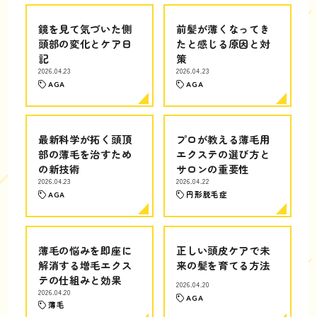
鏡を見て気づいた側
前髪が薄くなってき
頭部の変化とケア日
たと感じる原因と対
記
策
2026.04.23
2026.04.23
AGA
AGA
最新科学が拓く頭頂
プロが教える薄毛用
部の薄毛を治すため
エクステの選び方と
の新技術
サロンの重要性
2026.04.23
2026.04.22
AGA
円形脱毛症
薄毛の悩みを即座に
正しい頭皮ケアで未
解消する増毛エクス
来の髪を育てる方法
テの仕組みと効果
2026.04.20
2026.04.20
AGA
薄毛