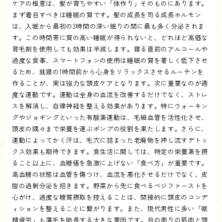
ケアの極意は、髪が育ちやすい「体作り」そのものにあります。
まず着目すべきは睡眠の質です。髪の成長を司る成長ホルモン
は、入眠から最初の3時間の深い眠りの間に最も多く分泌されま
す。この時間帯に質の高い睡眠が得られないと、どれほど高価な
育毛剤を使用しても効果は半減します。寝る直前のアルコールや
過度な食事、スマートフォンの使用は睡眠の質を著しく低下させ
るため、就寝の1時間前から心身をリラックスさせるルーチンを
作ることが、実は強力な頭皮ケアとなります。次に重要なのが適
度な運動です。運動は全身の血流を改善するだけでなく、ストレ
スを解消し、自律神経を整える効果があります。特にウォーキン
グやジョギングといった有酸素運動は、毛細血管を活性化させ、
頭皮の隅々まで栄養を運ぶポンプの役割を果たします。さらに、
運動によってかく汗は、毛穴に詰まった老廃物を押し流すデトッ
クス効果も期待できます。食生活に関しては、特定の栄養素を摂
ること以上に、血糖値を急激に上げない「食べ方」が重要です。
高血糖の状態は血管を傷つけ、血流を悪化させるだけでなく、皮
脂の過剰分泌を招きます。野菜から先に食べるベジファーストを
心がけ、過度な糖質摂取を控えることは、間接的に頭皮のコンデ
ィションを整えることに繋がります。また、現代男性に多い「眼
精疲労」も薄毛を助長する大きな要因です。目の周りの筋肉と頭