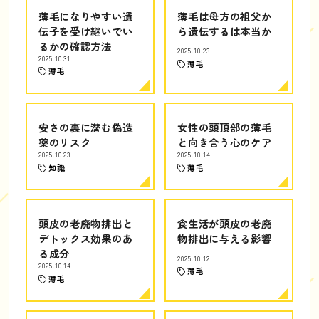
薄毛になりやすい遺
薄毛は母方の祖父か
伝子を受け継いでい
ら遺伝するは本当か
るかの確認方法
2025.10.23
2025.10.31
薄毛
薄毛
安さの裏に潜む偽造
女性の頭頂部の薄毛
薬のリスク
と向き合う心のケア
2025.10.23
2025.10.14
知識
薄毛
頭皮の老廃物排出と
食生活が頭皮の老廃
デトックス効果のあ
物排出に与える影響
る成分
2025.10.12
2025.10.14
薄毛
薄毛