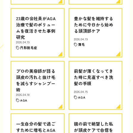
23歳の会社員がAGA
豊かな髪を維持する
治療で髪のボリュー
ために今日から始め
ムを復活させた事例
る頭頂部ケア
研究
2026.04.19
2026.04.19
薄毛
円形脱毛症
プロの美容師が語る
前髪が薄くなってき
頭皮の汚れと抜け毛
た時に見直すべき洗
を減らすシャンプー
髪の手順
術
2026.04.15
2026.04.18
AGA
AGA
一生自分の髪で過ご
鏡の前で絶望した私
すために増毛とAGA
が頭皮ケアで自信を