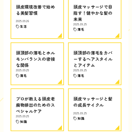
頭皮環境改善で始め
頭皮マッサージで目
る美髪習慣
指す！健やかな髪の
未来
2025.09.26
2025.09.25
生活
薄毛
頭頂部の薄毛とホル
頭頂部の薄毛をカバ
モンバランスの密接
ーするヘアスタイル
な関係
とアイテム
2025.09.25
2025.09.25
薄毛
薄毛
プロが教える頭皮老
頭皮マッサージと髪
廃物排出のためのス
の成長サイクル
ペシャルケア
2025.09.25
2025.09.25
知識
知識