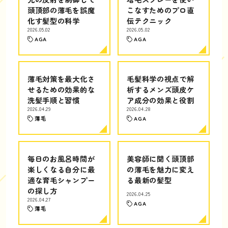
頭頂部の薄毛を誤魔
こなすためのプロ直
化す髪型の科学
伝テクニック
2026.05.02
2026.05.02
AGA
AGA
薄毛対策を最大化さ
毛髪科学の視点で解
せるための効果的な
析するメンズ頭皮ケ
洗髪手順と習慣
ア成分の効果と役割
2026.04.29
2026.04.28
薄毛
AGA
毎日のお風呂時間が
美容師に聞く頭頂部
楽しくなる自分に最
の薄毛を魅力に変え
適な育毛シャンプー
る最新の髪型
の探し方
2026.04.25
2026.04.27
AGA
薄毛