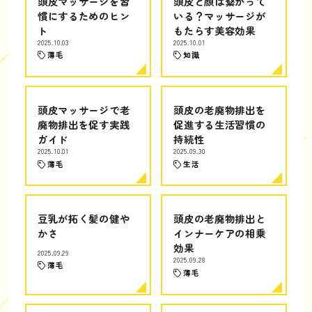
頭皮マッサージを習
頭皮と顔は繋がって
慣にするためのヒン
いる？マッサージが
ト
もたらす美容効果
2025.10.03
2025.10.01
薄毛
知識
頭皮マッサージで老
頭皮の老廃物排出を
廃物排出を促す実践
促進する生活習慣の
ガイド
持続性
2025.10.01
2025.09.30
薄毛
生活
豆乳が拓く髪の健や
頭皮の老廃物排出と
かさ
インナーケアの相乗
効果
2025.09.29
2025.09.28
薄毛
薄毛