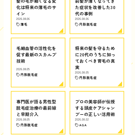
髪の毛が細くなる変
前髪が薄くなってき
化は将来の薄毛のサ
た症状を改善した30
イン
代の事例
2026.08.06
2026.08.06
薄毛
円形脱毛症
毛細血管の活性化を
将来の髪を守るため
促す最新のスカルプ
に20代のうちに知っ
技術
ておくべき育毛の真
実
2026.08.05
2026.08.05
円形脱毛症
円形脱毛症
専門医が語る男性型
プロの美容師が伝授
脱毛症治療の最前線
する頭皮ケアシャン
と早期介入
プーの正しい活用術
2026.08.05
2026.08.02
円形脱毛症
AGA