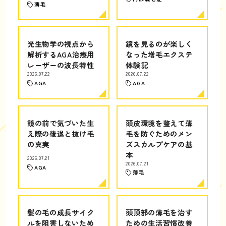
薄毛
光生物学の視点から
鏡を見るのが楽しく
解析するAGA治療用
なった増毛エクステ
レーザーの波長特性
体験記
2026.07.22
2026.07.22
AGA
AGA
鏡の前で気づいた生
頭皮環境を整えて薄
え際の後退と抜け毛
毛を防ぐためのメン
の真実
ズスカルプケアの基
本
2026.07.21
2026.07.21
AGA
薄毛
髪の毛の成長サイク
頭頂部の薄毛を治す
ルを阻害しないため
ための生活習慣改善