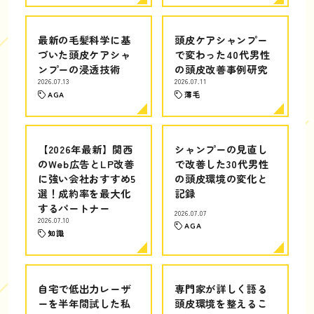
最新の毛髪科学に基
頭皮ケアシャンプー
づいた頭皮ケアシャ
で変わった40代男性
ンプーの浸透技術
の頭皮改善事例研究
2026.07.13
2026.07.11
AGA
薄毛
【2026年最新】関西
シャンプーの見直し
のWeb広告とLP改善
で改善した30代男性
に強い会社おすすめ5
の頭皮環境の変化と
選！成約率を最大化
記録
するパートナー
2026.07.07
2026.07.10
AGA
知識
自宅で低出力レーザ
専門家が詳しく語る
ーを半年間試した私
頭皮環境を整えるこ