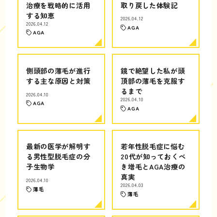
治療を戦略的に活用
取り戻した体験記
する知恵
2026.04.12
2026.04.12
AGA
AGA
側頭部の薄毛が進行
鏡で絶望した私が頭
する主な原因と対策
頂部の薄毛を克服す
るまで
2026.04.10
2026.04.10
AGA
AGA
最新の医学が解明す
若年性脱毛症に悩む
る男性型脱毛症の分
20代が知っておくべ
子生物学
き増毛とAGA治療の
真実
2026.04.10
2026.04.03
薄毛
薄毛