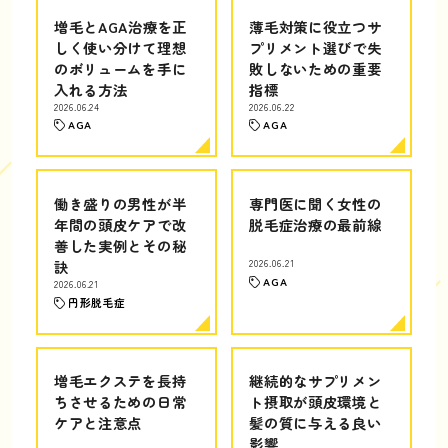
増毛とAGA治療を正
薄毛対策に役立つサ
しく使い分けて理想
プリメント選びで失
のボリュームを手に
敗しないための重要
入れる方法
指標
2026.06.24
2026.06.22
AGA
AGA
働き盛りの男性が半
専門医に聞く女性の
年間の頭皮ケアで改
脱毛症治療の最前線
善した実例とその秘
訣
2026.06.21
AGA
2026.06.21
円形脱毛症
増毛エクステを長持
継続的なサプリメン
ちさせるための日常
ト摂取が頭皮環境と
ケアと注意点
髪の質に与える良い
影響