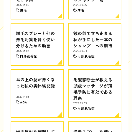
2026.05.06
2026.05.05
薄毛
薄毛
増毛スプレーと他の
鏡の前で立ち止まる
薄毛対策を賢く使い
私が手にした一本の
分けるための助言
シャンプーへの期待
2026.05.04
2026.05.04
円形脱毛症
円形脱毛症
耳の上の髪が薄くな
毛髪診断士が教える
った私の実体験記録
頭皮マッサージが薄
毛予防に有効である
2026.05.04
理由
AGA
2026.05.03
円形脱毛症
光の反射を制御して
増毛スプレーを使い