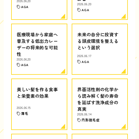
2026.06.20
2026.06.20
AGA
AGA
医療現場から家庭へ
未来の自分に投資す
普及する低出力レー
る頭皮環境を整える
ザーの将来的な可能
という選択
性
2026.06.17
2026.06.20
AGA
AGA
美しい髪を作る食事
界面活性剤の化学か
と栄養素の効果
ら読み解く髪の寿命
を延ばす洗浄成分の
2026.06.15
真実
薄毛
2026.06.14
円形脱毛症