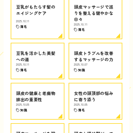
豆乳がもたらす髪の
頭皮マッサージで巡
エイジングケア
りを整える健やかな
日々
2025.10.11
2025.10.11
薄毛
薄毛
豆乳を活かした美髪
頭皮トラブルを改善
への道
するマッサージの力
2025.10.11
2025.10.07
薄毛
知識
頭皮の健康と老廃物
女性の頭頂部の悩み
排出の重要性
に寄り添う
2025.10.05
2025.10.05
知識
薄毛