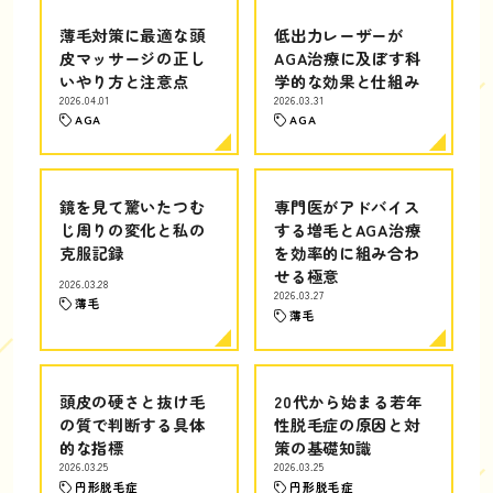
薄毛対策に最適な頭
低出力レーザーが
皮マッサージの正し
AGA治療に及ぼす科
いやり方と注意点
学的な効果と仕組み
2026.04.01
2026.03.31
AGA
AGA
鏡を見て驚いたつむ
専門医がアドバイス
じ周りの変化と私の
する増毛とAGA治療
克服記録
を効率的に組み合わ
せる極意
2026.03.28
2026.03.27
薄毛
薄毛
頭皮の硬さと抜け毛
20代から始まる若年
の質で判断する具体
性脱毛症の原因と対
的な指標
策の基礎知識
2026.03.25
2026.03.25
円形脱毛症
円形脱毛症