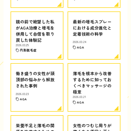
鏡の前で絶望した私
最新の増毛スプレー
がAGA治療と増毛を
における成分進化と
併用して自信を取り
定着技術の科学
戻した体験記
2026.03.24
2026.03.25
AGA
円形脱毛症
働き盛りの女性が頭
薄毛を根本から改善
頂部の悩みから解放
するために知ってお
された事例
くべきマッサージの
極意
2026.03.23
2026.03.21
AGA
AGA
栄養不足と薄毛の関
女性のつむじ周りが