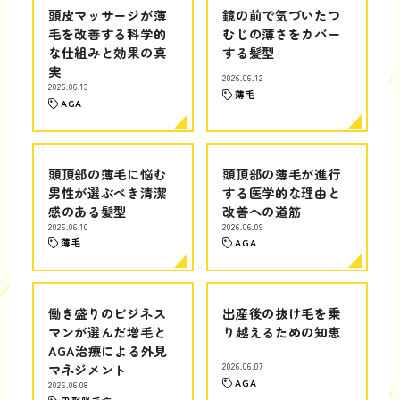
頭皮マッサージが薄
鏡の前で気づいたつ
毛を改善する科学的
むじの薄さをカバー
な仕組みと効果の真
する髪型
実
2026.06.12
2026.06.13
薄毛
AGA
頭頂部の薄毛に悩む
頭頂部の薄毛が進行
男性が選ぶべき清潔
する医学的な理由と
感のある髪型
改善への道筋
2026.06.10
2026.06.09
薄毛
AGA
働き盛りのビジネス
出産後の抜け毛を乗
マンが選んだ増毛と
り越えるための知恵
AGA治療による外見
マネジメント
2026.06.07
AGA
2026.06.08