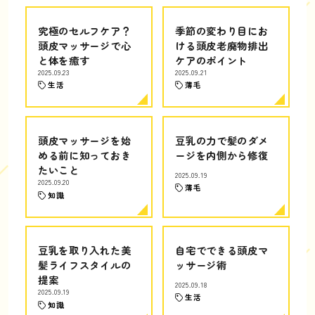
究極のセルフケア？
季節の変わり目にお
頭皮マッサージで心
ける頭皮老廃物排出
と体を癒す
ケアのポイント
2025.09.23
2025.09.21
生活
薄毛
頭皮マッサージを始
豆乳の力で髪のダメ
める前に知っておき
ージを内側から修復
たいこと
2025.09.19
2025.09.20
薄毛
知識
豆乳を取り入れた美
自宅でできる頭皮マ
髪ライフスタイルの
ッサージ術
提案
2025.09.18
2025.09.19
生活
知識