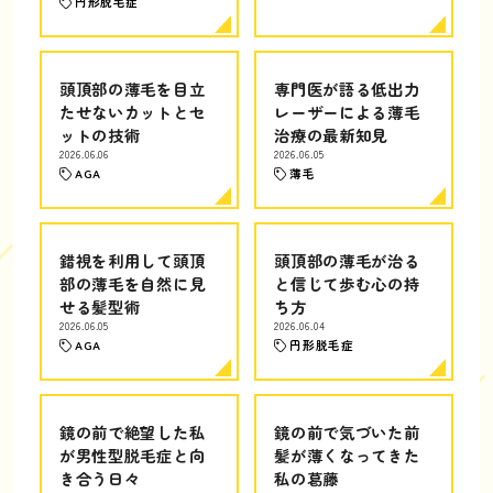
円形脱毛症
頭頂部の薄毛を目立
専門医が語る低出力
たせないカットとセ
レーザーによる薄毛
ットの技術
治療の最新知見
2026.06.06
2026.06.05
AGA
薄毛
錯視を利用して頭頂
頭頂部の薄毛が治る
部の薄毛を自然に見
と信じて歩む心の持
せる髪型術
ち方
2026.06.05
2026.06.04
AGA
円形脱毛症
鏡の前で絶望した私
鏡の前で気づいた前
が男性型脱毛症と向
髪が薄くなってきた
き合う日々
私の葛藤