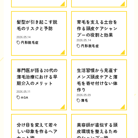
髪型が引き起こす脱
育毛を支える土台を
毛のリスクと予防
作る頭皮ケアシャン
プーの役割と効果
2026.05.14
2026.05.14
円形脱毛症
円形脱毛症
専門医が語る20代の
生活習慣から見直す
薄毛治療における早
メンズ頭皮ケアと薄
期介入のメリット
毛を寄せ付けない体
作り
2026.05.11
2026.05.09
AGA
薄毛
分け目を変えて若々
美容師が直伝する頭
しい印象を作るヘア
皮環境を整えるため
セット術
のシャンプー術