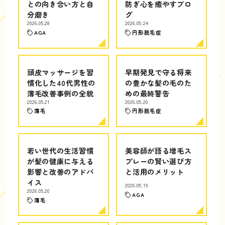
との向き合い方と自
防ぎ心を癒やすブロ
分磨き
グ
2026.05.28
2026.05.24
AGA
円形脱毛症
頭皮マッサージを習
早期発見で守る将来
慣化した40代男性の
の豊かな髪の毛のた
薄毛改善事例の全貌
めの最終警告
2026.05.21
2026.05.20
薄毛
円形脱毛症
若い世代の生活習慣
美容師が語る増毛ス
が髪の健康に与える
プレーの賢い選び方
影響と改善のアドバ
と活用のメリット
イス
2026.05.19
2026.05.20
AGA
薄毛