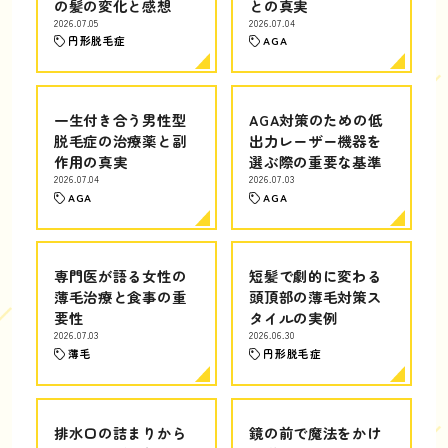
の髪の変化と感想
との真実
2026.07.05
2026.07.04
円形脱毛症
AGA
一生付き合う男性型
AGA対策のための低
脱毛症の治療薬と副
出力レーザー機器を
作用の真実
選ぶ際の重要な基準
2026.07.04
2026.07.03
AGA
AGA
専門医が語る女性の
短髪で劇的に変わる
薄毛治療と食事の重
頭頂部の薄毛対策ス
要性
タイルの実例
2026.07.03
2026.06.30
薄毛
円形脱毛症
排水口の詰まりから
鏡の前で魔法をかけ