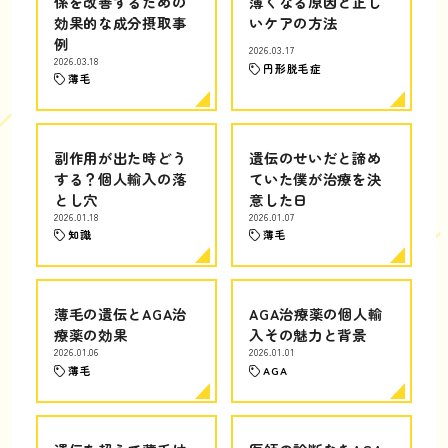
係を改善するための
薄くなる原因と正し
効果的な成分摂取事
いケアの方法
例
2026.03.17
2026.03.18
円形脱毛症
薄毛
副作用が出た時どう
遺伝のせいだと諦め
する？個人輸入の落
ていた僕が治療を決
とし穴
意した日
2026.01.18
2026.01.07
知識
薄毛
薄毛の遺伝とAGA治
AGA治療薬の個人輸
療薬の効果
入その魅力と背景
2026.01.06
2026.01.01
薄毛
AGA