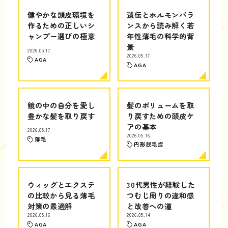
健やかな頭皮環境を
遺伝とホルモンバラ
作るための正しいシ
ンスから読み解く若
ャンプー選びの極意
年性薄毛の科学的背
景
2026.05.17
2026.05.17
AGA
AGA
鏡の中の自分を愛し
髪のボリュームを取
豊かな髪を取り戻す
り戻すための頭皮ケ
アの基本
2026.05.17
2026.05.16
薄毛
円形脱毛症
ウィッグとエクステ
30代男性が経験した
の比較から見る薄毛
つむじ周りの違和感
対策の最適解
と改善への道
2026.05.16
2026.05.14
AGA
AGA