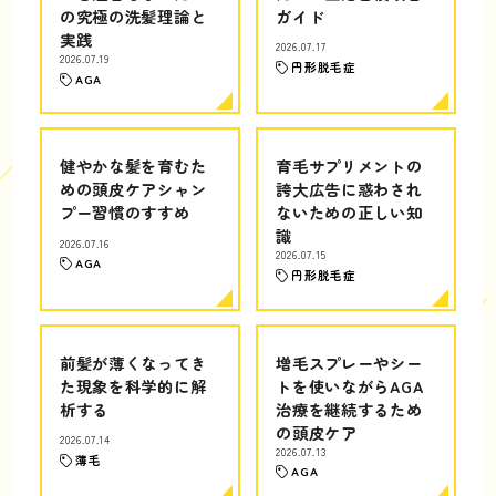
の究極の洗髪理論と
ガイド
実践
2026.07.17
2026.07.19
円形脱毛症
AGA
健やかな髪を育むた
育毛サプリメントの
めの頭皮ケアシャン
誇大広告に惑わされ
プー習慣のすすめ
ないための正しい知
識
2026.07.16
2026.07.15
AGA
円形脱毛症
前髪が薄くなってき
増毛スプレーやシー
た現象を科学的に解
トを使いながらAGA
析する
治療を継続するため
の頭皮ケア
2026.07.14
2026.07.13
薄毛
AGA