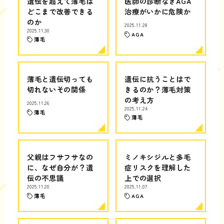
遺伝を超えて薄毛は
医師の診断なきAGA
どこまで改善できる
治療がいかに危険か
のか
2025.11.28
2025.11.30
AGA
薄毛
薄毛と遺伝切っても
遺伝に抗うことはで
切れないその関係
きるのか？薄毛対策
の考え方
2025.11.26
2025.11.24
薄毛
薄毛
父親はフサフサなの
ミノキシジルと多毛
に、なぜ自分が？遺
症リスクを理解した
伝の不思議
上での選択
2025.11.20
2025.11.07
薄毛
AGA