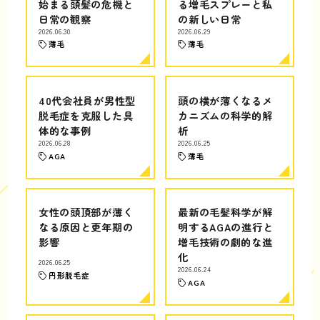
始まる頭髪の危機と
る増毛スプレーと私
日常の観察
の新しい日常
2026.06.30
2026.06.29
薄毛
薄毛
40代会社員が男性型
頭の横が薄くなるメ
脱毛症を克服した具
カニズムの科学的解
体的な事例
析
2026.06.28
2026.06.25
AGA
薄毛
女性の頭頂部が薄く
最新の毛髪科学が解
なる原因と更年期の
明するAGAの進行と
影響
増毛技術の劇的な進
化
2026.06.25
2026.06.24
円形脱毛症
AGA