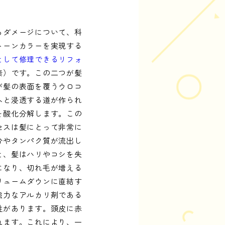
るダメージについて、科
トーンカラーを実現する
として修理できるリフォ
素）です。この二つが髪
が髪の表面を覆うウロコ
へと浸透する道が作られ
を酸化分解します。この
セスは髪にとって非常に
分やタンパク質が流出し
と、髪はハリやコシを失
になり、切れ毛が増える
リュームダウンに直結す
強力なアルカリ剤である
性があります。頭皮に赤
れます。これにより、一