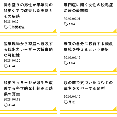
働き盛りの男性が半年間の
専門医に聞く女性の脱毛症
頭皮ケアで改善した実例と
治療の最前線
その秘訣
2026.06.21
2026.06.21
AGA
円形脱毛症
医療現場から家庭へ普及す
未来の自分に投資する頭皮
る低出力レーザーの将来的
環境を整えるという選択
な可能性
2026.06.17
2026.06.20
AGA
AGA
頭皮マッサージが薄毛を改
鏡の前で気づいたつむじの
善する科学的な仕組みと効
薄さをカバーする髪型
果の真実
2026.06.12
2026.06.13
薄毛
AGA