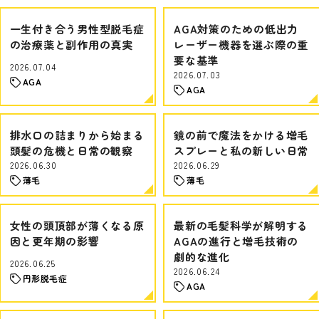
一生付き合う男性型脱毛症
AGA対策のための低出力
の治療薬と副作用の真実
レーザー機器を選ぶ際の重
要な基準
2026.07.04
2026.07.03
AGA
AGA
排水口の詰まりから始まる
鏡の前で魔法をかける増毛
頭髪の危機と日常の観察
スプレーと私の新しい日常
2026.06.30
2026.06.29
薄毛
薄毛
女性の頭頂部が薄くなる原
最新の毛髪科学が解明する
因と更年期の影響
AGAの進行と増毛技術の
劇的な進化
2026.06.25
2026.06.24
円形脱毛症
AGA