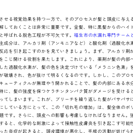
させる視覚効果を持つ一方で、そのプロセスが髪と頭皮に与え
解しておくことは非常に重要です。金髪、特に黒髪からのハイ
と呼ばれる脱色工程が不可欠です。
福生市の水漏れ専門チーム
主成分は、アルカリ剤（アンモニアなど）と酸化剤（過酸化水
反応を引き起こすのかを見ていきましょう。まず、アルカリ剤
をこじ開ける役割を果たします。これにより、薬剤が髪の内部
した過酸化水素が、髪の色を決定づけている「メラニン色素」
が破壊され、色が抜けて明るくなるのです。しかし、このプロ
キューティクルが無理やり開かれることで、髪の内部にある水
特に、髪の強度を保つケラチンタンパク質がダメージを受ける
ってしまいます。これが、ブリーチを繰り返した髪がパサパサ
にしている方にとって、この「切れ毛の増加」は、髪全体のボ
題です。さらに、頭皮への影響も考慮しなければなりません。
すると、化学的な刺激によって接触性皮膚炎を引き起こす可能
った炎症が起きると、頭皮環境が悪化し、毛根の活動が妨げら