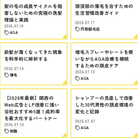
髪の毛の成長サイクルを阻
頭頂部の薄毛を治すための
害しないための究極の洗髪
生活習慣改善ガイド
理論と実践
2026.07.17
2026.07.19
円形脱毛症
AGA
前髪が薄くなってきた現象
増毛スプレーやシートを使
を科学的に解析する
いながらAGA治療を継続
するための頭皮ケア
2026.07.14
2026.07.13
薄毛
AGA
【2026年最新】関西の
シャンプーの見直しで改善
Web広告とLP改善に強い
した30代男性の頭皮環境の
会社おすすめ5選！成約率
変化と記録
を最大化するパートナー
2026.07.07
2026.07.10
AGA
知識