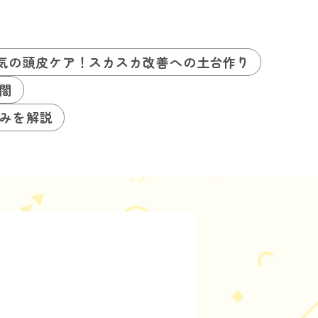
気の頭皮ケア！スカスカ改善への土台作り
闇
みを解説
る