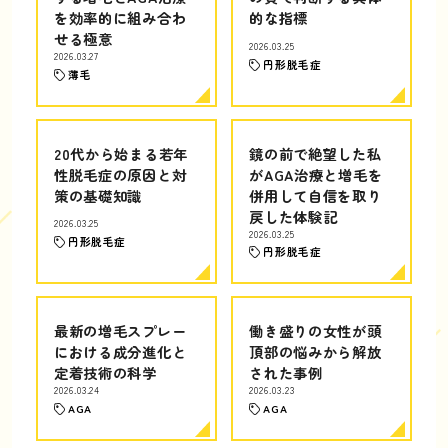
を効率的に組み合わ
的な指標
せる極意
2026.03.25
2026.03.27
円形脱毛症
薄毛
20代から始まる若年
鏡の前で絶望した私
性脱毛症の原因と対
がAGA治療と増毛を
策の基礎知識
併用して自信を取り
戻した体験記
2026.03.25
2026.03.25
円形脱毛症
円形脱毛症
最新の増毛スプレー
働き盛りの女性が頭
における成分進化と
頂部の悩みから解放
定着技術の科学
された事例
2026.03.24
2026.03.23
AGA
AGA