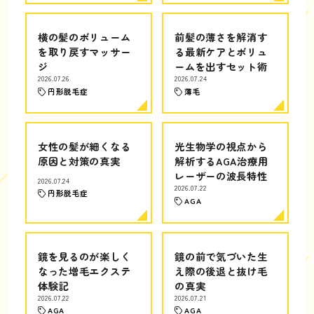
横の髪のボリューム
前髪の薄さを解消す
を取り戻すマッサー
る最新ケアとボリュ
ジ
ームを出すセット術
2026.07.26
2026.07.24
円形脱毛症
薄毛
女性の髪が細くなる
光生物学の視点から
原因と対策の真実
解析するAGA治療用
レーザーの波長特性
2026.07.24
2026.07.22
円形脱毛症
AGA
鏡を見るのが楽しく
鏡の前で気づいた生
なった増毛エクステ
え際の後退と抜け毛
体験記
の真実
2026.07.22
2026.07.21
AGA
AGA