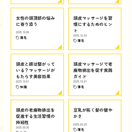
女性の頭頂部の悩み
頭皮マッサージを習
に寄り添う
慣にするためのヒン
ト
2025.10.05
2025.10.03
薄毛
薄毛
頭皮と顔は繋がって
頭皮マッサージで老
いる？マッサージが
廃物排出を促す実践
もたらす美容効果
ガイド
2025.10.01
2025.10.01
知識
薄毛
頭皮の老廃物排出を
豆乳が拓く髪の健や
促進する生活習慣の
かさ
持続性
2025.09.29
2025.09.30
薄毛