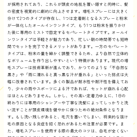
が採用されており、これらが頭皮の地肌を覆い隠すと同時に、髪
の密度を視覚的に劇的に向上させます。増毛スプレーには大きく
分けて2つのタイプが存在し、1つは定着剤となるスプレーと粉末
が一体化したオールインワンタイプ、もう1つは粉末を振りかけ
た後に専用のミストで固定するセパレートタイプです。オールイ
ンワンタイプは手軽さが魅力であり、忙しい朝の時間帯でも短時
間でセットを完了できるメリットがあります。一方のセパレート
タイプは、粉末の量を細かく調整できるため、より自然で立体的
なボリュームを作り出しやすいという特徴があります。現代の増
毛スプレーは技術革新が進んでおり、かつてのような「不自然な
黒さ」や「雨に濡れると真っ黒な汁が垂れる」といった弱点は大
幅に改善されています。多くの製品が耐水性や耐汗性を備えてお
り、少々の雨やスポーツによる汗であれば、セットが崩れる心配
はほとんどありません。しかし、その高い定着力ゆえに、1日の
終わりには専用のシャンプーや丁寧な洗髪によってしっかりと洗
い流すことが頭皮環境を健やかに保つための絶対条件となりま
す。もし洗い残しがあると、毛穴を塞いでしまい、将来的な抜け
毛の原因となる炎症を招く恐れがあるため注意が必要です。ま
た、増毛スプレーを使用する際の最大のコツは、自毛が全くない