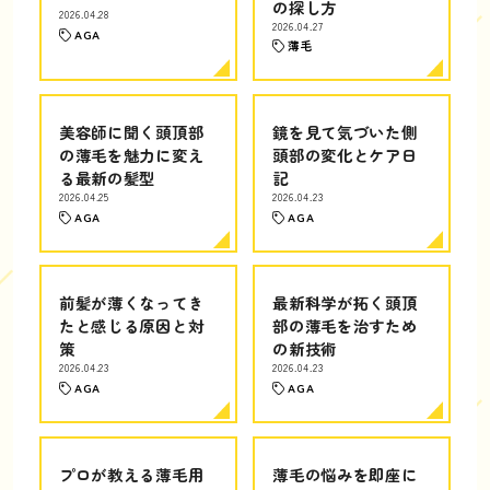
の探し方
2026.04.28
2026.04.27
AGA
薄毛
美容師に聞く頭頂部
鏡を見て気づいた側
の薄毛を魅力に変え
頭部の変化とケア日
る最新の髪型
記
2026.04.25
2026.04.23
AGA
AGA
前髪が薄くなってき
最新科学が拓く頭頂
たと感じる原因と対
部の薄毛を治すため
策
の新技術
2026.04.23
2026.04.23
AGA
AGA
プロが教える薄毛用
薄毛の悩みを即座に