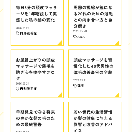
毎日5分の頭皮マッサ
周囲の視線が気にな
ージを1年継続して実
る20代のための薄毛
感した私の髪の変化
との向き合い方と自
分磨き
2026.05.28
2026.05.28
円形脱毛症
AGA
お風呂上がりの頭皮
頭皮マッサージを習
マッサージで薄毛を
慣化した40代男性の
防ぎ心を癒やすブロ
薄毛改善事例の全貌
グ
2026.05.21
2026.05.24
薄毛
円形脱毛症
早期発見で守る将来
若い世代の生活習慣
の豊かな髪の毛のた
が髪の健康に与える
めの最終警告
影響と改善のアドバ
イス