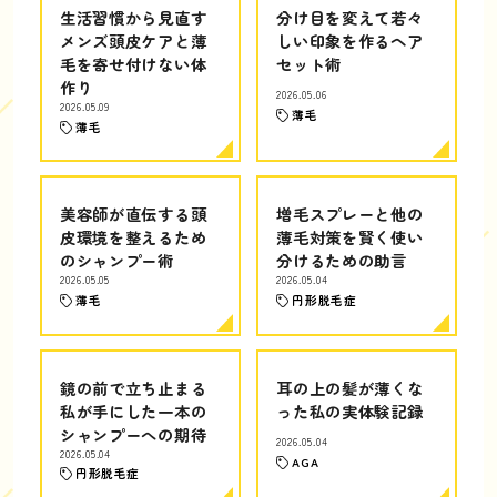
生活習慣から見直す
分け目を変えて若々
メンズ頭皮ケアと薄
しい印象を作るヘア
毛を寄せ付けない体
セット術
作り
2026.05.06
2026.05.09
薄毛
薄毛
美容師が直伝する頭
増毛スプレーと他の
皮環境を整えるため
薄毛対策を賢く使い
のシャンプー術
分けるための助言
2026.05.05
2026.05.04
薄毛
円形脱毛症
鏡の前で立ち止まる
耳の上の髪が薄くな
私が手にした一本の
った私の実体験記録
シャンプーへの期待
2026.05.04
2026.05.04
AGA
円形脱毛症