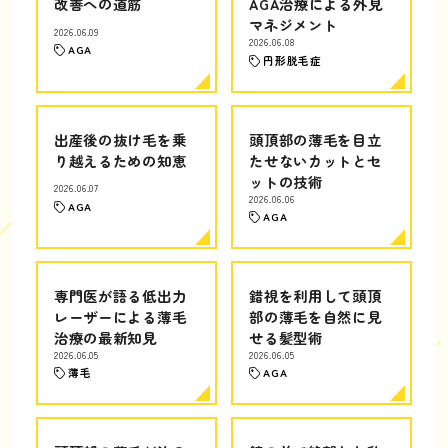
改善への道筋
AGA治療による外見
マネジメント
2026.06.09
2026.06.08
AGA
円形脱毛症
出産後の抜け毛を乗
頭頂部の薄毛を目立
り越えるための知恵
たせないカットとセ
ットの技術
2026.06.07
2026.06.06
AGA
AGA
専門医が語る低出力
錯視を利用して頭頂
レーザーによる薄毛
部の薄毛を自然に見
治療の最新知見
せる髪型術
2026.06.05
2026.06.05
薄毛
AGA