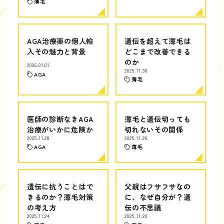
薄毛
AGA治療薬の個人輸
遺伝を超えて薄毛は
入その魅力と背景
どこまで改善できる
のか
2026.01.01
2025.11.30
AGA
薄毛
医師の診断なきAGA
薄毛と遺伝切っても
治療がいかに危険か
切れないその関係
2025.11.28
2025.11.26
AGA
薄毛
遺伝に抗うことはで
父親はフサフサなの
きるのか？薄毛対策
に、なぜ自分が？遺
の考え方
伝の不思議
2025.11.24
2025.11.20