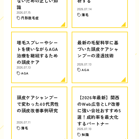
ないための正しい知
析する
識
2026.07.14
2026.07.15
薄毛
円形脱毛症
増毛スプレーやシー
最新の毛髪科学に基
トを使いながらAGA
づいた頭皮ケアシャ
治療を継続するため
ンプーの浸透技術
の頭皮ケア
2026.07.13
2026.07.13
AGA
AGA
頭皮ケアシャンプー
【2026年最新】関西
で変わった40代男性
のWeb広告とLP改善
の頭皮改善事例研究
に強い会社おすすめ5
選！成約率を最大化
2026.07.11
するパートナー
薄毛
2026.07.10
知識