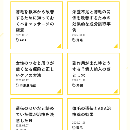
薄毛を根本から改善
栄養不足と薄毛の関
するために知ってお
係を改善するための
くべきマッサージの
効果的な成分摂取事
極意
例
2026.03.21
2026.03.18
AGA
薄毛
女性のつむじ周りが
副作用が出た時どう
薄くなる原因と正し
する？個人輸入の落
いケアの方法
とし穴
2026.03.17
2026.01.18
円形脱毛症
知識
遺伝のせいだと諦め
薄毛の遺伝とAGA治
ていた僕が治療を決
療薬の効果
意した日
2026.01.06
2026.01.07
薄毛