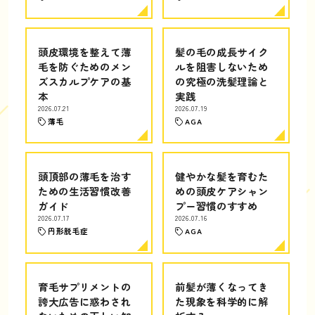
頭皮環境を整えて薄
髪の毛の成長サイク
毛を防ぐためのメン
ルを阻害しないため
ズスカルプケアの基
の究極の洗髪理論と
本
実践
2026.07.21
2026.07.19
薄毛
AGA
頭頂部の薄毛を治す
健やかな髪を育むた
ための生活習慣改善
めの頭皮ケアシャン
ガイド
プー習慣のすすめ
2026.07.17
2026.07.16
円形脱毛症
AGA
育毛サプリメントの
前髪が薄くなってき
誇大広告に惑わされ
た現象を科学的に解