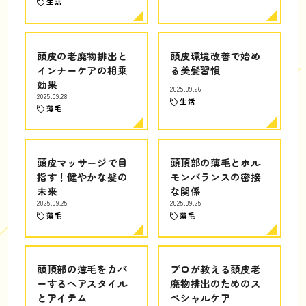
生活
頭皮の老廃物排出と
頭皮環境改善で始め
インナーケアの相乗
る美髪習慣
効果
2025.09.26
2025.09.28
生活
薄毛
頭皮マッサージで目
頭頂部の薄毛とホル
指す！健やかな髪の
モンバランスの密接
未来
な関係
2025.09.25
2025.09.25
薄毛
薄毛
頭頂部の薄毛をカバ
プロが教える頭皮老
ーするヘアスタイル
廃物排出のためのス
とアイテム
ペシャルケア