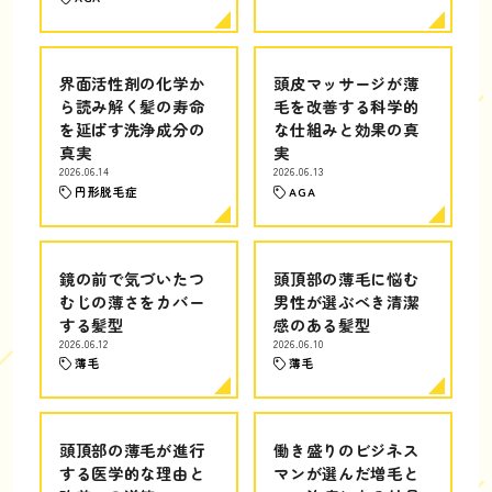
界面活性剤の化学か
頭皮マッサージが薄
ら読み解く髪の寿命
毛を改善する科学的
を延ばす洗浄成分の
な仕組みと効果の真
真実
実
2026.06.14
2026.06.13
円形脱毛症
AGA
鏡の前で気づいたつ
頭頂部の薄毛に悩む
むじの薄さをカバー
男性が選ぶべき清潔
する髪型
感のある髪型
2026.06.12
2026.06.10
薄毛
薄毛
頭頂部の薄毛が進行
働き盛りのビジネス
する医学的な理由と
マンが選んだ増毛と