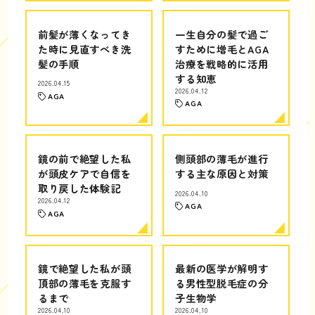
前髪が薄くなってき
一生自分の髪で過ご
た時に見直すべき洗
すために増毛とAGA
髪の手順
治療を戦略的に活用
する知恵
2026.04.15
2026.04.12
AGA
AGA
鏡の前で絶望した私
側頭部の薄毛が進行
が頭皮ケアで自信を
する主な原因と対策
取り戻した体験記
2026.04.10
2026.04.12
AGA
AGA
鏡で絶望した私が頭
最新の医学が解明す
頂部の薄毛を克服す
る男性型脱毛症の分
るまで
子生物学
2026.04.10
2026.04.10