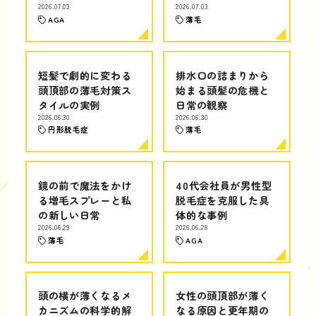
2026.07.03
2026.07.03
AGA
薄毛
短髪で劇的に変わる
排水口の詰まりから
頭頂部の薄毛対策ス
始まる頭髪の危機と
タイルの実例
日常の観察
2026.06.30
2026.06.30
円形脱毛症
薄毛
鏡の前で魔法をかけ
40代会社員が男性型
る増毛スプレーと私
脱毛症を克服した具
の新しい日常
体的な事例
2026.06.29
2026.06.28
薄毛
AGA
頭の横が薄くなるメ
女性の頭頂部が薄く
カニズムの科学的解
なる原因と更年期の