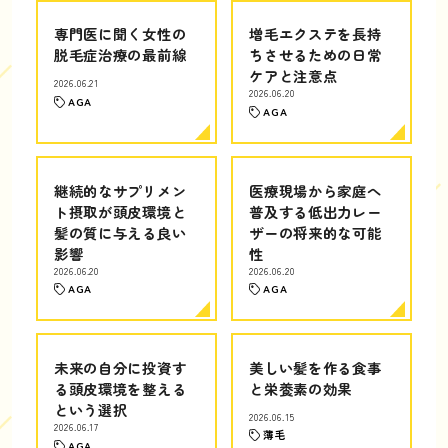
専門医に聞く女性の
増毛エクステを長持
脱毛症治療の最前線
ちさせるための日常
ケアと注意点
2026.06.21
2026.06.20
AGA
AGA
継続的なサプリメン
医療現場から家庭へ
ト摂取が頭皮環境と
普及する低出力レー
髪の質に与える良い
ザーの将来的な可能
影響
性
2026.06.20
2026.06.20
AGA
AGA
未来の自分に投資す
美しい髪を作る食事
る頭皮環境を整える
と栄養素の効果
という選択
2026.06.15
2026.06.17
薄毛
AGA