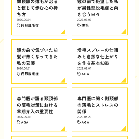
頭頂部の薄毛が治る
鏡の前で絶望した私
と信じて歩む心の持
が男性型脱毛症と向
ち方
き合う日々
2026.06.04
2026.06.03
円形脱毛症
薄毛
鏡の前で気づいた前
増毛スプレーの仕組
髪が薄くなってきた
みと自然な仕上がり
私の葛藤
を作る基本知識
2026.06.01
2026.06.01
円形脱毛症
AGA
専門医が語る頭頂部
専門医に聞く側頭部
の薄毛対策における
の薄毛とストレスの
早期介入の重要性
関係
2026.05.30
2026.05.29
AGA
AGA