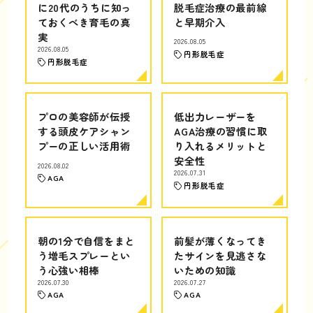
に20代のうちに知っ
脱毛症治療の最前線
ておくべき育毛の真
と早期介入
実
2026.08.05
2026.08.05
円形脱毛症
円形脱毛症
プロの美容師が伝授
低出力レーザーを
する頭皮ケアシャン
AGA治療の習慣に取
プーの正しい活用術
り入れるメリットと
安全性
2026.08.02
2026.07.31
AGA
円形脱毛症
朝の1分で自信をまと
前髪が薄くなってき
う増毛スプレーとい
たサインを見逃さな
う心強い相棒
いための知識
2026.07.30
2026.07.27
AGA
AGA