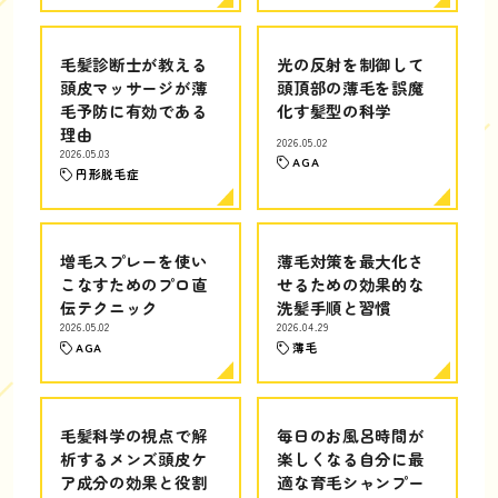
毛髪診断士が教える
光の反射を制御して
頭皮マッサージが薄
頭頂部の薄毛を誤魔
毛予防に有効である
化す髪型の科学
理由
2026.05.02
2026.05.03
AGA
円形脱毛症
増毛スプレーを使い
薄毛対策を最大化さ
こなすためのプロ直
せるための効果的な
伝テクニック
洗髪手順と習慣
2026.05.02
2026.04.29
AGA
薄毛
毛髪科学の視点で解
毎日のお風呂時間が
析するメンズ頭皮ケ
楽しくなる自分に最
ア成分の効果と役割
適な育毛シャンプー