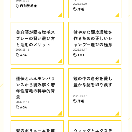
2026.05.20
2026.05.20
円形脱毛症
薄毛
美容師が語る増毛ス
健やかな頭皮環境を
プレーの賢い選び方
作るための正しいシ
と活用のメリット
ャンプー選びの極意
2026.05.19
2026.05.17
AGA
AGA
遺伝とホルモンバラ
鏡の中の自分を愛し
ンスから読み解く若
豊かな髪を取り戻す
年性薄毛の科学的背
景
2026.05.17
薄毛
2026.05.17
AGA
髪のボリュームを取
ウィッグとエクステ