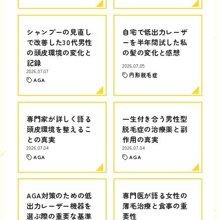
シャンプーの見直し
自宅で低出力レーザ
で改善した30代男性
ーを半年間試した私
の頭皮環境の変化と
の髪の変化と感想
記録
2026.07.05
2026.07.07
円形脱毛症
AGA
専門家が詳しく語る
一生付き合う男性型
頭皮環境を整えるこ
脱毛症の治療薬と副
との真実
作用の真実
2026.07.04
2026.07.04
AGA
AGA
AGA対策のための低
専門医が語る女性の
出力レーザー機器を
薄毛治療と食事の重
選ぶ際の重要な基準
要性