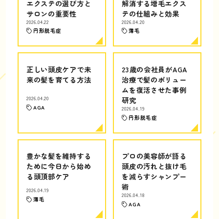
エクステの選び方と
解消する増毛エクス
サロンの重要性
テの仕組みと効果
2026.04.22
2026.04.20
円形脱毛症
薄毛
正しい頭皮ケアで未
23歳の会社員がAGA
来の髪を育てる方法
治療で髪のボリュー
ムを復活させた事例
2026.04.20
研究
AGA
2026.04.19
円形脱毛症
豊かな髪を維持する
プロの美容師が語る
ために今日から始め
頭皮の汚れと抜け毛
る頭頂部ケア
を減らすシャンプー
術
2026.04.19
2026.04.18
薄毛
AGA