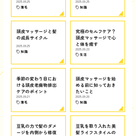
2025.09.25
2025.09.25
薄毛
知識
頭皮マッサージと髪
究極のセルフケア？
の成長サイクル
頭皮マッサージで心
と体を癒す
2025.09.25
2025.09.23
知識
生活
季節の変わり目にお
頭皮マッサージを始
ける頭皮老廃物排出
める前に知っておき
ケアのポイント
たいこと
2025.09.21
2025.09.20
薄毛
知識
豆乳の力で髪のダメ
豆乳を取り入れた美
ージを内側から修復
髪ライフスタイルの