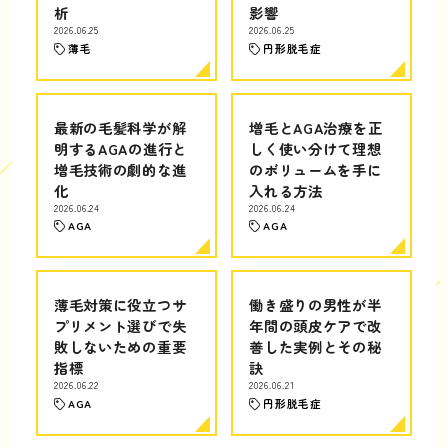
析
影響
2026.06.25
2026.06.25
薄毛
円形脱毛症
最新の毛髪科学が解
増毛とAGA治療を正
明するAGAの進行と
しく使い分けて理想
増毛技術の劇的な進
のボリュームを手に
化
入れる方法
2026.06.24
2026.06.24
AGA
AGA
薄毛対策に役立つサ
働き盛りの男性が半
プリメント選びで失
年間の頭皮ケアで改
敗しないための重要
善した実例とその秘
指標
訣
2026.06.22
2026.06.21
AGA
円形脱毛症