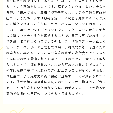
部分に使うのではなく、あくまで「細くなった自毛を太く見せ
る」という意識を持つことです。産毛さえも存在しない完全な空
白部分に使用すると、皮膚に塗料を塗ったような不自然な質感が
出てしまうため、まずは自毛を活かせる範囲を見極めることが成
功の鍵となります。さらに、カラーバリエーションも豊富になっ
ており、黒だけでなくブラウンやグレーなど、自分の現在の髪色
に完璧にマッチする色を選択することで、周囲に気づかれるリス
クを最小限に抑えられます。このように、増毛スプレーは正しく
使いこなせば、瞬時に自信を取り戻し、社交的な毎日を送るため
の強力な武器となります。自分自身の薄毛の進行度やライフスタ
イルに合わせて最適な製品を選び、日々のケアの一環として取り
入れることで、鏡を見るストレスから解放されることでしょう。
科学的根拠に基づいた製品の進化は止まることがなく、今後もよ
り軽量で、より定着力の高い製品が登場することが期待されてい
ます。薄毛対策の選択肢は多岐にわたりますが、物理的に「今す
ぐ」見た目を変えたいと願うならば、増毛スプレーこそが最も現
実的で効果的な回答の一つであると言えるのです。