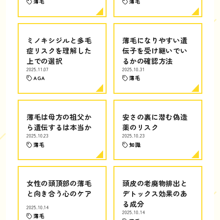
薄毛
薄毛
ミノキシジルと多毛
薄毛になりやすい遺
症リスクを理解した
伝子を受け継いでい
上での選択
るかの確認方法
2025.11.07
2025.10.31
AGA
薄毛
薄毛は母方の祖父か
安さの裏に潜む偽造
ら遺伝するは本当か
薬のリスク
2025.10.23
2025.10.23
薄毛
知識
女性の頭頂部の薄毛
頭皮の老廃物排出と
と向き合う心のケア
デトックス効果のあ
る成分
2025.10.14
2025.10.14
薄毛