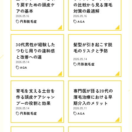
り戻すための頭皮ケ
の比較から見る薄毛
アの基本
対策の最適解
2026.05.16
2026.05.16
円形脱毛症
AGA
30代男性が経験した
髪型が引き起こす脱
つむじ周りの違和感
毛のリスクと予防
と改善への道
2026.05.14
2026.05.14
円形脱毛症
AGA
育毛を支える土台を
専門医が語る20代の
作る頭皮ケアシャン
薄毛治療における早
プーの役割と効果
期介入のメリット
2026.05.14
2026.05.11
円形脱毛症
AGA