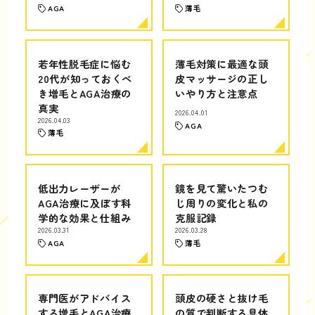
AGA
薄毛
若年性脱毛症に悩む
薄毛対策に最適な頭
20代が知っておくべ
皮マッサージの正し
き増毛とAGA治療の
いやり方と注意点
真実
2026.04.01
2026.04.03
AGA
薄毛
低出力レーザーが
鏡を見て驚いたつむ
AGA治療に及ぼす科
じ周りの変化と私の
学的な効果と仕組み
克服記録
2026.03.31
2026.03.28
AGA
薄毛
専門医がアドバイス
頭皮の硬さと抜け毛
する増毛とAGA治療
の質で判断する具体