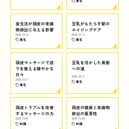
薄毛
食生活が頭皮の老廃
豆乳がもたらす髪の
物排出に与える影響
エイジングケア
2025.10.12
2025.10.11
薄毛
薄毛
頭皮マッサージで巡
豆乳を活かした美髪
りを整える健やかな
への道
日々
2025.10.11
2025.10.11
薄毛
薄毛
頭皮トラブルを改善
頭皮の健康と老廃物
するマッサージの力
排出の重要性
2025.10.07
2025.10.05
知識
知識