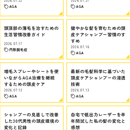
2026.07.22
2026.07.21
AGA
AGA
頭頂部の薄毛を治すための
健やかな髪を育むための頭
生活習慣改善ガイド
皮ケアシャンプー習慣のす
すめ
2026.07.17
2026.07.16
円形脱毛症
AGA
増毛スプレーやシートを使
最新の毛髪科学に基づいた
いながらAGA治療を継続
頭皮ケアシャンプーの浸透
するための頭皮ケア
技術
2026.07.13
2026.07.13
AGA
AGA
シャンプーの見直しで改善
自宅で低出力レーザーを半
した30代男性の頭皮環境の
年間試した私の髪の変化と
変化と記録
感想