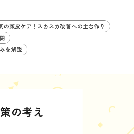
気の頭皮ケア！スカスカ改善への土台作り
闇
みを解説
対策の考え