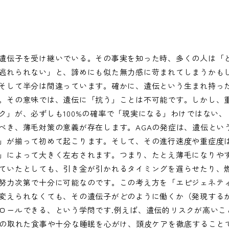
遺伝子を受け継いでいる。その事実を知った時、多くの人は「
逃れられない」と、諦めにも似た無力感に苛まれてしまうかも
そして半分は間違っています。確かに、遺伝という生まれ持っ
。その意味では、遺伝に「抗う」ことは不可能です。しかし、
ク」が、必ずしも100%の確率で「現実になる」わけではない
べき、薄毛対策の意義が存在します。AGAの発症は、遺伝とい
」が揃って初めて起こります。そして、その進行速度や重症度
」によって大きく左右されます。つまり、たとえ薄毛になりや
ていたとしても、引き金が引かれるタイミングを遅らせたり、
努力次第で十分に可能なのです。この考え方を「エピジェネテ
変えられなくても、その遺伝子がどのように働くか（発現する
ロールできる、という学問です.例えば、遺伝的リスクが高いこ
スの取れた食事や十分な睡眠を心がけ、頭皮ケアを徹底すること