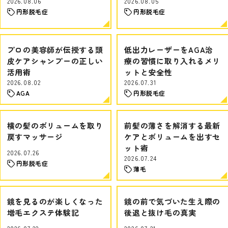
2026.08.06
2026.08.05
円形脱毛症
円形脱毛症
プロの美容師が伝授する頭
低出力レーザーをAGA治
皮ケアシャンプーの正しい
療の習慣に取り入れるメリ
活用術
ットと安全性
2026.08.02
2026.07.31
AGA
円形脱毛症
横の髪のボリュームを取り
前髪の薄さを解消する最新
戻すマッサージ
ケアとボリュームを出すセ
ット術
2026.07.26
2026.07.24
円形脱毛症
薄毛
鏡を見るのが楽しくなった
鏡の前で気づいた生え際の
増毛エクステ体験記
後退と抜け毛の真実