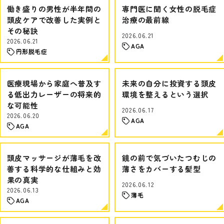
働き盛りの男性が半年間の
専門医に聞く女性の脱毛症
頭皮ケアで改善した実例と
治療の最前線
その秘訣
2026.06.21
2026.06.21
AGA
円形脱毛症
医療現場から家庭へ普及す
未来の自分に投資する頭皮
る低出力レーザーの将来的
環境を整えるという選択
な可能性
2026.06.17
2026.06.20
AGA
AGA
頭皮マッサージが薄毛を改
鏡の前で気づいたつむじの
善する科学的な仕組みと効
薄さをカバーする髪型
果の真実
2026.06.12
2026.06.13
薄毛
AGA