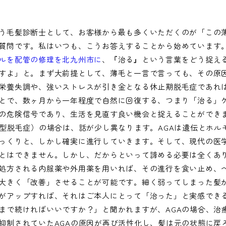
う毛髪診断士として、お客様から最も多くいただくのが「この
質問です。私はいつも、こうお答えすることから始めています
ルを配管の修理を北九州市に
、『治る』という言葉をどう捉え
すよ」と。まず大前提として、薄毛と一言で言っても、その原
栄養失調や、強いストレスが引き金となる休止期脱毛症であれ
とで、数ヶ月から一年程度で自然に回復する、つまり「治る」
の危険信号であり、生活を見直す良い機会と捉えることができ
性型脱毛症）の場合は、話が少し異なります。AGAは遺伝とホル
っくりと、しかし確実に進行していきます。そして、現代の医
とはできません。しかし、だからといって諦める必要は全くあ
処方される内服薬や外用薬を用いれば、その進行を食い止め、
大きく「改善」させることが可能です。細く弱ってしまった髪
がアップすれば、それはご本人にとって「治った」と実感でき
まで続ければいいですか？」と聞かれますが、AGAの場合、治
抑制されていたAGAの原因が再び活性化し、髪は元の状態に戻