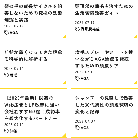
髪の毛の成長サイクルを阻
頭頂部の薄毛を治すための
害しないための究極の洗髪
生活習慣改善ガイド
理論と実践
2026.07.17
2026.07.19
円形脱毛症
AGA
前髪が薄くなってきた現象
増毛スプレーやシートを使
を科学的に解析する
いながらAGA治療を継続
するための頭皮ケア
2026.07.14
2026.07.13
薄毛
AGA
【2026年最新】関西の
シャンプーの見直しで改善
Web広告とLP改善に強い
した30代男性の頭皮環境の
会社おすすめ5選！成約率
変化と記録
を最大化するパートナー
2026.07.07
2026.07.10
AGA
知識