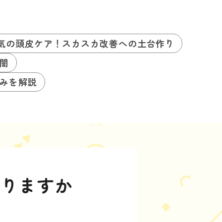
気の頭皮ケア！スカスカ改善への土台作り
闇
みを解説
治りますか