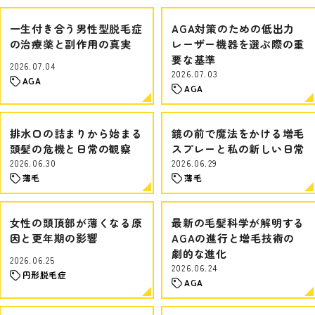
一生付き合う男性型脱毛症
AGA対策のための低出力
の治療薬と副作用の真実
レーザー機器を選ぶ際の重
要な基準
2026.07.04
2026.07.03
AGA
AGA
排水口の詰まりから始まる
鏡の前で魔法をかける増毛
頭髪の危機と日常の観察
スプレーと私の新しい日常
2026.06.30
2026.06.29
薄毛
薄毛
女性の頭頂部が薄くなる原
最新の毛髪科学が解明する
因と更年期の影響
AGAの進行と増毛技術の
劇的な進化
2026.06.25
2026.06.24
円形脱毛症
AGA