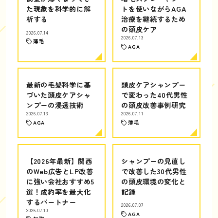
た現象を科学的に解
トを使いながらAGA
析する
治療を継続するため
の頭皮ケア
2026.07.14
2026.07.13
薄毛
AGA
最新の毛髪科学に基
頭皮ケアシャンプー
づいた頭皮ケアシャ
で変わった40代男性
ンプーの浸透技術
の頭皮改善事例研究
2026.07.13
2026.07.11
AGA
薄毛
【2026年最新】関西
シャンプーの見直し
のWeb広告とLP改善
で改善した30代男性
に強い会社おすすめ5
の頭皮環境の変化と
選！成約率を最大化
記録
するパートナー
2026.07.07
2026.07.10
AGA