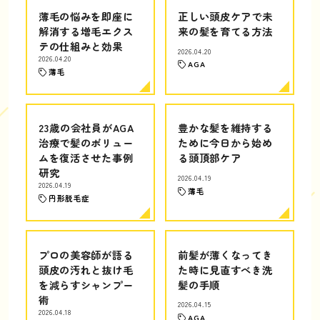
薄毛の悩みを即座に
正しい頭皮ケアで未
解消する増毛エクス
来の髪を育てる方法
テの仕組みと効果
2026.04.20
2026.04.20
AGA
薄毛
23歳の会社員がAGA
豊かな髪を維持する
治療で髪のボリュー
ために今日から始め
ムを復活させた事例
る頭頂部ケア
研究
2026.04.19
2026.04.19
薄毛
円形脱毛症
プロの美容師が語る
前髪が薄くなってき
頭皮の汚れと抜け毛
た時に見直すべき洗
を減らすシャンプー
髪の手順
術
2026.04.15
2026.04.18
AGA