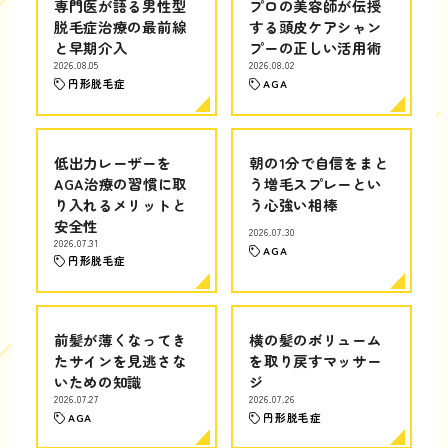
専門医が語る男性型
プロの美容師が伝授
脱毛症治療の最前線
する頭皮ケアシャン
と早期介入
プーの正しい活用術
2026.08.05
2026.08.02
円形脱毛症
AGA
低出力レーザーを
朝の1分で自信をまと
AGA治療の習慣に取
う増毛スプレーとい
り入れるメリットと
う心強い相棒
安全性
2026.07.30
2026.07.31
AGA
円形脱毛症
前髪が薄くなってき
横の髪のボリューム
たサインを見逃さな
を取り戻すマッサー
いための知識
ジ
2026.07.27
2026.07.26
AGA
円形脱毛症