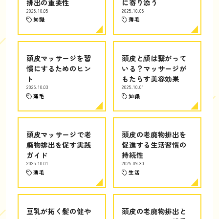
排出の重要性
に寄り添う
2025.10.05
2025.10.05
知識
薄毛
頭皮マッサージを習
頭皮と顔は繋がって
慣にするためのヒン
いる？マッサージが
ト
もたらす美容効果
2025.10.03
2025.10.01
薄毛
知識
頭皮マッサージで老
頭皮の老廃物排出を
廃物排出を促す実践
促進する生活習慣の
ガイド
持続性
2025.10.01
2025.09.30
薄毛
生活
豆乳が拓く髪の健や
頭皮の老廃物排出と