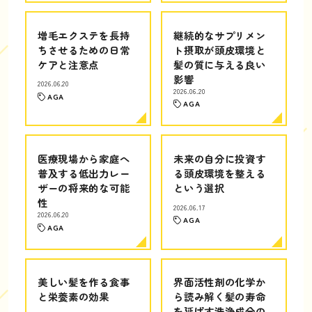
増毛エクステを長持
継続的なサプリメン
ちさせるための日常
ト摂取が頭皮環境と
ケアと注意点
髪の質に与える良い
影響
2026.06.20
2026.06.20
AGA
AGA
医療現場から家庭へ
未来の自分に投資す
普及する低出力レー
る頭皮環境を整える
ザーの将来的な可能
という選択
性
2026.06.17
2026.06.20
AGA
AGA
美しい髪を作る食事
界面活性剤の化学か
と栄養素の効果
ら読み解く髪の寿命
を延ばす洗浄成分の