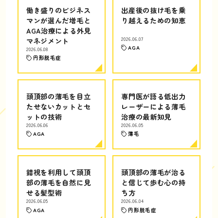
働き盛りのビジネス
出産後の抜け毛を乗
マンが選んだ増毛と
り越えるための知恵
AGA治療による外見
マネジメント
2026.06.07
AGA
2026.06.08
円形脱毛症
頭頂部の薄毛を目立
専門医が語る低出力
たせないカットとセ
レーザーによる薄毛
ットの技術
治療の最新知見
2026.06.06
2026.06.05
AGA
薄毛
錯視を利用して頭頂
頭頂部の薄毛が治る
部の薄毛を自然に見
と信じて歩む心の持
せる髪型術
ち方
2026.06.05
2026.06.04
AGA
円形脱毛症