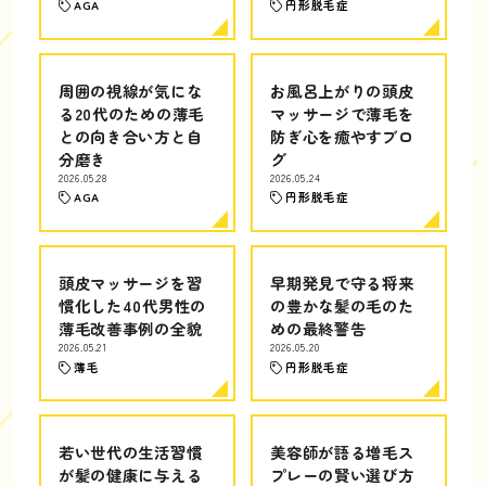
AGA
円形脱毛症
周囲の視線が気にな
お風呂上がりの頭皮
る20代のための薄毛
マッサージで薄毛を
との向き合い方と自
防ぎ心を癒やすブロ
分磨き
グ
2026.05.28
2026.05.24
AGA
円形脱毛症
頭皮マッサージを習
早期発見で守る将来
慣化した40代男性の
の豊かな髪の毛のた
薄毛改善事例の全貌
めの最終警告
2026.05.21
2026.05.20
薄毛
円形脱毛症
若い世代の生活習慣
美容師が語る増毛ス
が髪の健康に与える
プレーの賢い選び方