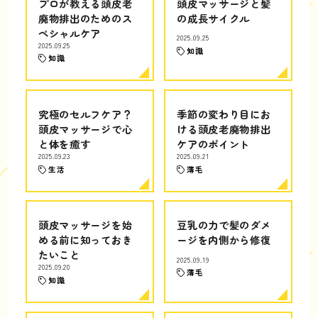
プロが教える頭皮老
頭皮マッサージと髪
廃物排出のためのス
の成長サイクル
ペシャルケア
2025.09.25
2025.09.25
知識
知識
究極のセルフケア？
季節の変わり目にお
頭皮マッサージで心
ける頭皮老廃物排出
と体を癒す
ケアのポイント
2025.09.23
2025.09.21
生活
薄毛
頭皮マッサージを始
豆乳の力で髪のダメ
める前に知っておき
ージを内側から修復
たいこと
2025.09.19
2025.09.20
薄毛
知識