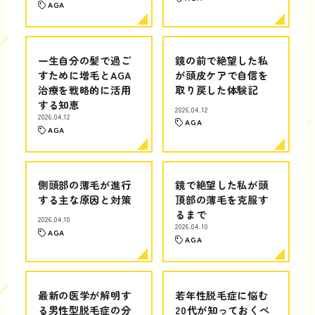
AGA
一生自分の髪で過ご
鏡の前で絶望した私
すために増毛とAGA
が頭皮ケアで自信を
治療を戦略的に活用
取り戻した体験記
する知恵
2026.04.12
2026.04.12
AGA
AGA
側頭部の薄毛が進行
鏡で絶望した私が頭
する主な原因と対策
頂部の薄毛を克服す
るまで
2026.04.10
2026.04.10
AGA
AGA
最新の医学が解明す
若年性脱毛症に悩む
る男性型脱毛症の分
20代が知っておくべ