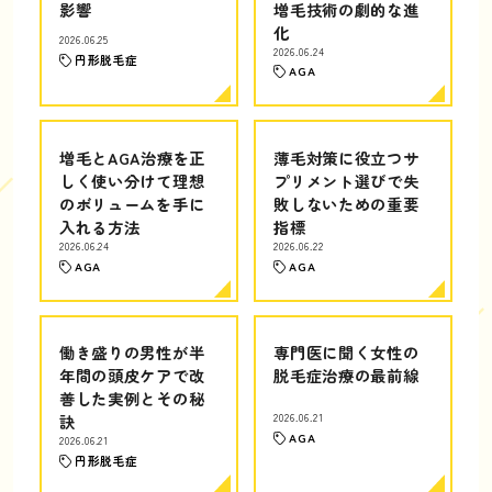
影響
増毛技術の劇的な進
化
2026.06.25
2026.06.24
円形脱毛症
AGA
増毛とAGA治療を正
薄毛対策に役立つサ
しく使い分けて理想
プリメント選びで失
のボリュームを手に
敗しないための重要
入れる方法
指標
2026.06.24
2026.06.22
AGA
AGA
働き盛りの男性が半
専門医に聞く女性の
年間の頭皮ケアで改
脱毛症治療の最前線
善した実例とその秘
訣
2026.06.21
AGA
2026.06.21
円形脱毛症