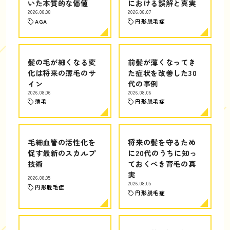
いた本質的な価値
における誤解と真実
2026.08.08
2026.08.07
AGA
円形脱毛症
髪の毛が細くなる変
前髪が薄くなってき
化は将来の薄毛のサ
た症状を改善した30
イン
代の事例
2026.08.06
2026.08.06
薄毛
円形脱毛症
毛細血管の活性化を
将来の髪を守るため
促す最新のスカルプ
に20代のうちに知っ
技術
ておくべき育毛の真
実
2026.08.05
2026.08.05
円形脱毛症
円形脱毛症