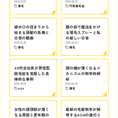
2026.07.03
2026.06.30
薄毛
円形脱毛症
排水口の詰まりから
鏡の前で魔法をかけ
始まる頭髪の危機と
る増毛スプレーと私
日常の観察
の新しい日常
2026.06.30
2026.06.29
薄毛
薄毛
40代会社員が男性型
頭の横が薄くなるメ
脱毛症を克服した具
カニズムの科学的解
体的な事例
析
2026.06.28
2026.06.25
AGA
薄毛
女性の頭頂部が薄く
最新の毛髪科学が解
なる原因と更年期の
明するAGAの進行と