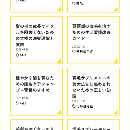
AGA
薄毛
髪の毛の成長サイク
頭頂部の薄毛を治す
ルを阻害しないため
ための生活習慣改善
の究極の洗髪理論と
ガイド
実践
2026.07.17
2026.07.19
円形脱毛症
AGA
健やかな髪を育むた
育毛サプリメントの
めの頭皮ケアシャン
誇大広告に惑わされ
プー習慣のすすめ
ないための正しい知
識
2026.07.16
2026.07.15
AGA
円形脱毛症
前髪が薄くなってき
増毛スプレーやシー