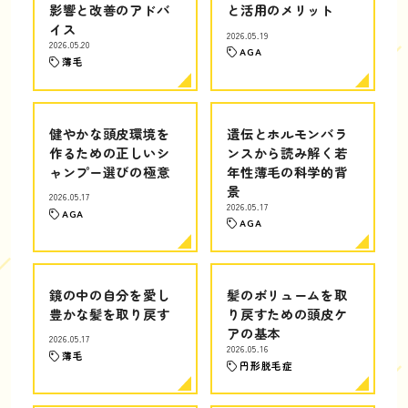
影響と改善のアドバ
と活用のメリット
イス
2026.05.19
2026.05.20
AGA
薄毛
健やかな頭皮環境を
遺伝とホルモンバラ
作るための正しいシ
ンスから読み解く若
ャンプー選びの極意
年性薄毛の科学的背
景
2026.05.17
2026.05.17
AGA
AGA
鏡の中の自分を愛し
髪のボリュームを取
豊かな髪を取り戻す
り戻すための頭皮ケ
アの基本
2026.05.17
2026.05.16
薄毛
円形脱毛症