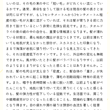
しいのは、その毛の束の中に「短い毛」がどれくらい混じってい
るかです。通常、寿命を全うして抜ける毛は現在の髪の長さとほ
ぼ同じはずですが、もし1センチメートルから3センチメートル程
度の短い毛が大量に混ざっていれば、それは髪が育ちきる前に力
尽きて抜けているという非常に危険な前兆です。また、タオルド
ライの後の鏡の中の自分も、重要な情報源となります。髪が濡れ
ている状態は、最も地肌の露出が目立つときです。以前は濡れて
いても地肌が見えなかった部分が、スカスカとした印象になり、
まるで海藻が岩肌に張り付いているような見え方になってきた
ら、それは密度低下のサインです。さらに、外出時の変化も無視
できません。風が吹いたときに髪がバラバラになりやすく、以前
のようなまとまりがなくなったと感じることはありませんか。こ
れは、髪の毛同士が支え合う「密度」と、髪自体の「重さ」が失
われているために起こる現象で、薄毛の初期段階に特有の前兆で
す。また、帽子を長時間被った後に脱いだ際、以前よりも髪がぺ
たんこになり、地肌に張り付いて元に戻りにくくなったと感じる
のも、髪の弾力性が低下している証拠です。生活面では、肩こり
や眼精疲労がひどくなったと感じることも、間接的な薄毛の前兆
となり得ます。目の疲れや肩の凝りは頭部の血流を著しく阻害