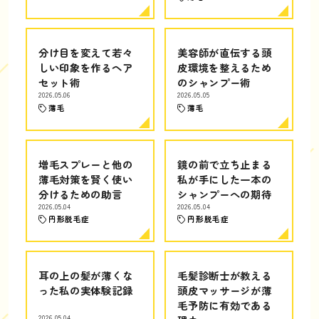
分け目を変えて若々
美容師が直伝する頭
しい印象を作るヘア
皮環境を整えるため
セット術
のシャンプー術
2026.05.06
2026.05.05
薄毛
薄毛
増毛スプレーと他の
鏡の前で立ち止まる
薄毛対策を賢く使い
私が手にした一本の
分けるための助言
シャンプーへの期待
2026.05.04
2026.05.04
円形脱毛症
円形脱毛症
耳の上の髪が薄くな
毛髪診断士が教える
った私の実体験記録
頭皮マッサージが薄
毛予防に有効である
2026.05.04