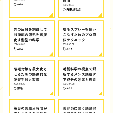
理由
AGA
2026.05.03
円形脱毛症
光の反射を制御して
増毛スプレーを使い
頭頂部の薄毛を誤魔
こなすためのプロ直
化す髪型の科学
伝テクニック
2026.05.02
2026.05.02
AGA
AGA
薄毛対策を最大化さ
毛髪科学の視点で解
せるための効果的な
析するメンズ頭皮ケ
洗髪手順と習慣
ア成分の効果と役割
2026.04.29
2026.04.28
薄毛
AGA
毎日のお風呂時間が
美容師に聞く頭頂部