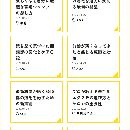
楽しくなる自分に最
の薄毛を魅力に変え
適な育毛シャンプー
る最新の髪型
の探し方
2026.04.25
2026.04.27
AGA
薄毛
鏡を見て気づいた側
前髪が薄くなってき
頭部の変化とケア日
たと感じる原因と対
記
策
2026.04.23
2026.04.23
AGA
AGA
最新科学が拓く頭頂
プロが教える薄毛用
部の薄毛を治すため
エクステの選び方と
の新技術
サロンの重要性
2026.04.23
2026.04.22
AGA
円形脱毛症