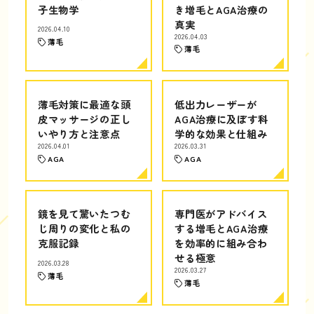
子生物学
き増毛とAGA治療の
真実
2026.04.10
2026.04.03
薄毛
薄毛
薄毛対策に最適な頭
低出力レーザーが
皮マッサージの正し
AGA治療に及ぼす科
いやり方と注意点
学的な効果と仕組み
2026.04.01
2026.03.31
AGA
AGA
鏡を見て驚いたつむ
専門医がアドバイス
じ周りの変化と私の
する増毛とAGA治療
克服記録
を効率的に組み合わ
せる極意
2026.03.28
2026.03.27
薄毛
薄毛