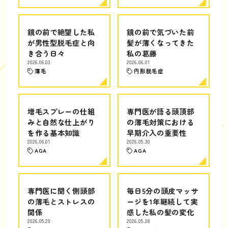
鏡の前で絶望した私
鏡の前で気づいた前
が男性型脱毛症と向
髪が薄くなってきた
き合う日々
私の葛藤
2026.06.03
2026.06.01
薄毛
円形脱毛症
増毛スプレーの仕組
専門医が語る頭頂部
みと自然な仕上がり
の薄毛対策における
を作る基本知識
早期介入の重要性
2026.06.01
2026.05.30
AGA
AGA
専門医に聞く側頭部
毎日5分の頭皮マッサ
の薄毛とストレスの
ージを1年継続して実
関係
感した私の髪の変化
2026.05.29
2026.05.28