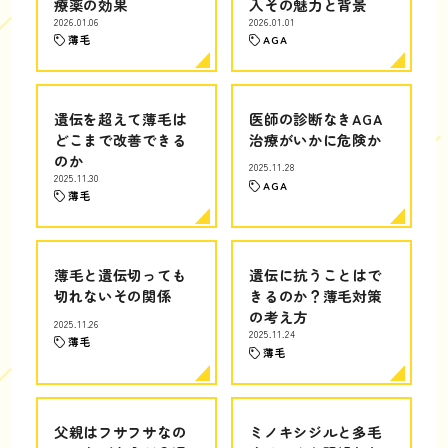
療薬の効果
入その魅力と背景
2026.01.06
2026.01.01
薄毛
AGA
遺伝を超えて薄毛は
医師の診断なきAGA
どこまで改善できる
治療がいかに危険か
のか
2025.11.28
2025.11.30
AGA
薄毛
薄毛と遺伝切っても
遺伝に抗うことはで
切れないその関係
きるのか？薄毛対策
の考え方
2025.11.26
2025.11.24
薄毛
薄毛
父親はフサフサなの
ミノキシジルと多毛