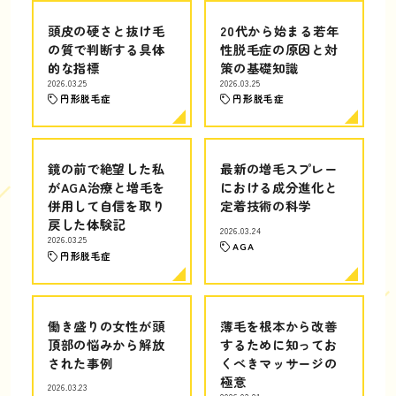
頭皮の硬さと抜け毛
20代から始まる若年
の質で判断する具体
性脱毛症の原因と対
的な指標
策の基礎知識
2026.03.25
2026.03.25
円形脱毛症
円形脱毛症
鏡の前で絶望した私
最新の増毛スプレー
がAGA治療と増毛を
における成分進化と
併用して自信を取り
定着技術の科学
戻した体験記
2026.03.24
2026.03.25
AGA
円形脱毛症
働き盛りの女性が頭
薄毛を根本から改善
頂部の悩みから解放
するために知ってお
された事例
くべきマッサージの
極意
2026.03.23