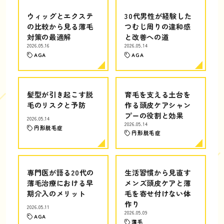
ウィッグとエクステ
30代男性が経験した
の比較から見る薄毛
つむじ周りの違和感
対策の最適解
と改善への道
2026.05.16
2026.05.14
AGA
AGA
髪型が引き起こす脱
育毛を支える土台を
毛のリスクと予防
作る頭皮ケアシャン
プーの役割と効果
2026.05.14
2026.05.14
円形脱毛症
円形脱毛症
専門医が語る20代の
生活習慣から見直す
薄毛治療における早
メンズ頭皮ケアと薄
期介入のメリット
毛を寄せ付けない体
作り
2026.05.11
2026.05.09
AGA
薄毛