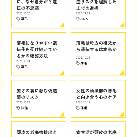
に、なぜ自分が？遺
症リスクを理解した
伝の不思議
上での選択
2025.11.20
2025.11.07
薄毛
AGA
薄毛になりやすい遺
薄毛は母方の祖父か
伝子を受け継いでい
ら遺伝するは本当か
るかの確認方法
2025.10.23
2025.10.31
薄毛
薄毛
安さの裏に潜む偽造
女性の頭頂部の薄毛
薬のリスク
と向き合う心のケア
2025.10.23
2025.10.14
知識
薄毛
頭皮の老廃物排出と
食生活が頭皮の老廃