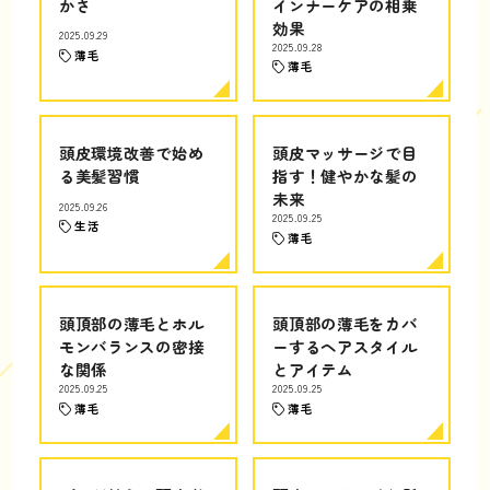
かさ
インナーケアの相乗
効果
2025.09.29
2025.09.28
薄毛
薄毛
頭皮環境改善で始め
頭皮マッサージで目
る美髪習慣
指す！健やかな髪の
未来
2025.09.26
2025.09.25
生活
薄毛
頭頂部の薄毛とホル
頭頂部の薄毛をカバ
モンバランスの密接
ーするヘアスタイル
な関係
とアイテム
2025.09.25
2025.09.25
薄毛
薄毛