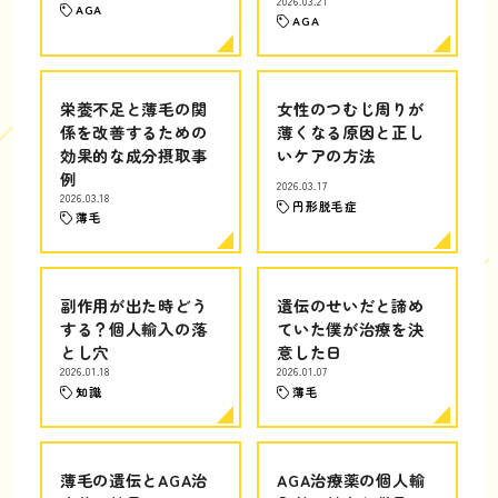
2026.03.21
AGA
AGA
栄養不足と薄毛の関
女性のつむじ周りが
係を改善するための
薄くなる原因と正し
効果的な成分摂取事
いケアの方法
例
2026.03.17
2026.03.18
円形脱毛症
薄毛
副作用が出た時どう
遺伝のせいだと諦め
する？個人輸入の落
ていた僕が治療を決
とし穴
意した日
2026.01.18
2026.01.07
知識
薄毛
薄毛の遺伝とAGA治
AGA治療薬の個人輸