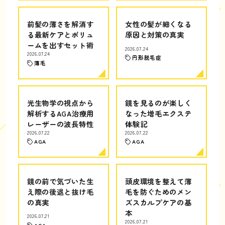
前髪の薄さを解消す
女性の髪が細くなる
る最新ケアとボリュ
原因と対策の真実
ームを出すセット術
2026.07.24
2026.07.24
円形脱毛症
薄毛
光生物学の視点から
鏡を見るのが楽しく
解析するAGA治療用
なった増毛エクステ
レーザーの波長特性
体験記
2026.07.22
2026.07.22
AGA
AGA
鏡の前で気づいた生
頭皮環境を整えて薄
え際の後退と抜け毛
毛を防ぐためのメン
の真実
ズスカルプケアの基
本
2026.07.21
2026.07.21