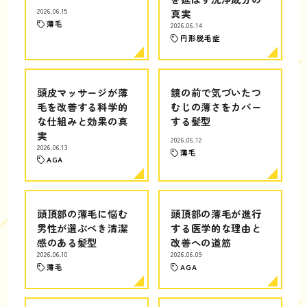
2026.06.15
真実
薄毛
2026.06.14
円形脱毛症
頭皮マッサージが薄
鏡の前で気づいたつ
毛を改善する科学的
むじの薄さをカバー
な仕組みと効果の真
する髪型
実
2026.06.12
2026.06.13
薄毛
AGA
頭頂部の薄毛に悩む
頭頂部の薄毛が進行
男性が選ぶべき清潔
する医学的な理由と
感のある髪型
改善への道筋
2026.06.10
2026.06.09
薄毛
AGA