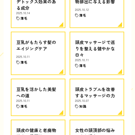
デトックス効果のあ
物排出に与える影響
る成分
2025.10.12
2025.10.14
薄毛
薄毛
豆乳がもたらす髪の
頭皮マッサージで巡
エイジングケア
りを整える健やかな
日々
2025.10.11
2025.10.11
薄毛
薄毛
豆乳を活かした美髪
頭皮トラブルを改善
への道
するマッサージの力
2025.10.11
2025.10.07
薄毛
知識
頭皮の健康と老廃物
女性の頭頂部の悩み