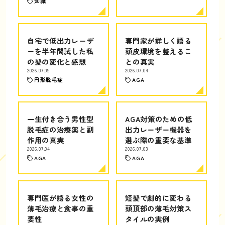
知識
自宅で低出力レーザ
専門家が詳しく語る
ーを半年間試した私
頭皮環境を整えるこ
の髪の変化と感想
との真実
2026.07.05
2026.07.04
円形脱毛症
AGA
一生付き合う男性型
AGA対策のための低
脱毛症の治療薬と副
出力レーザー機器を
作用の真実
選ぶ際の重要な基準
2026.07.04
2026.07.03
AGA
AGA
専門医が語る女性の
短髪で劇的に変わる
薄毛治療と食事の重
頭頂部の薄毛対策ス
要性
タイルの実例