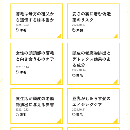
薄毛は母方の祖父か
安さの裏に潜む偽造
ら遺伝するは本当か
薬のリスク
2025.10.23
2025.10.23
薄毛
知識
女性の頭頂部の薄毛
頭皮の老廃物排出と
と向き合う心のケア
デトックス効果のあ
る成分
2025.10.14
2025.10.14
薄毛
薄毛
食生活が頭皮の老廃
豆乳がもたらす髪の
物排出に与える影響
エイジングケア
2025.10.12
2025.10.11
薄毛
薄毛