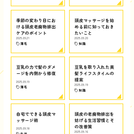
季節の変わり目にお
頭皮マッサージを始
ける頭皮老廃物排出
める前に知っておき
ケアのポイント
たいこと
2025.09.21
2025.09.20
薄毛
知識
豆乳の力で髪のダメ
豆乳を取り入れた美
ージを内側から修復
髪ライフスタイルの
提案
2025.09.19
2025.09.19
薄毛
知識
自宅でできる頭皮マ
頭皮の老廃物排出を
ッサージ術
妨げる生活習慣とそ
の改善策
2025.09.18
2025.09.16
生活