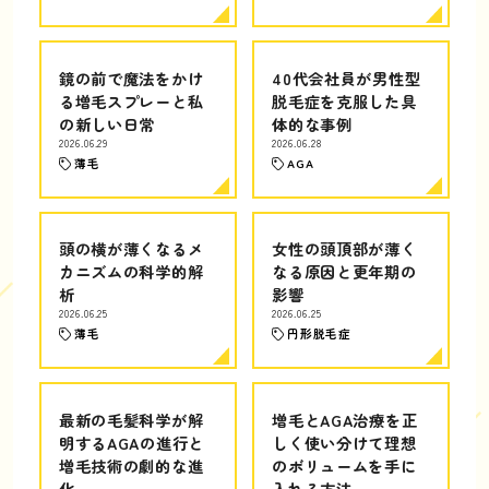
鏡の前で魔法をかけ
40代会社員が男性型
る増毛スプレーと私
脱毛症を克服した具
の新しい日常
体的な事例
2026.06.29
2026.06.28
薄毛
AGA
頭の横が薄くなるメ
女性の頭頂部が薄く
カニズムの科学的解
なる原因と更年期の
析
影響
2026.06.25
2026.06.25
薄毛
円形脱毛症
最新の毛髪科学が解
増毛とAGA治療を正
明するAGAの進行と
しく使い分けて理想
増毛技術の劇的な進
のボリュームを手に
化
入れる方法