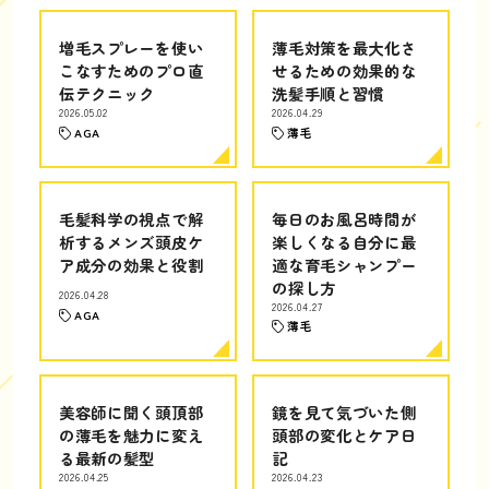
増毛スプレーを使い
薄毛対策を最大化さ
こなすためのプロ直
せるための効果的な
伝テクニック
洗髪手順と習慣
2026.05.02
2026.04.29
AGA
薄毛
毛髪科学の視点で解
毎日のお風呂時間が
析するメンズ頭皮ケ
楽しくなる自分に最
ア成分の効果と役割
適な育毛シャンプー
の探し方
2026.04.28
2026.04.27
AGA
薄毛
美容師に聞く頭頂部
鏡を見て気づいた側
の薄毛を魅力に変え
頭部の変化とケア日
る最新の髪型
記
2026.04.25
2026.04.23