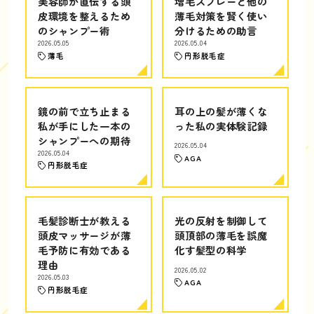
美容師が直伝する頭
増毛スプレーと他の
皮環境を整えるため
薄毛対策を賢く使い
のシャンプー術
分けるための助言
2026.05.05
2026.05.04
薄毛
円形脱毛症
鏡の前で立ち止まる
耳の上の髪が薄くな
私が手にした一本の
った私の実体験記録
シャンプーへの期待
2026.05.04
2026.05.04
AGA
円形脱毛症
毛髪診断士が教える
光の反射を制御して
頭皮マッサージが薄
頭頂部の薄毛を誤魔
毛予防に有効である
化す髪型の科学
理由
2026.05.02
2026.05.03
AGA
円形脱毛症