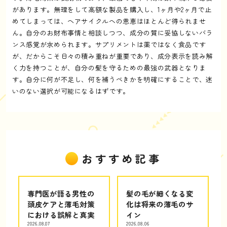
があります。無理をして高額な製品を購入し、1ヶ月や2ヶ月で止
めてしまっては、ヘアサイクルへの恩恵はほとんど得られませ
ん。自分のお財布事情と相談しつつ、成分の質に妥協しないバラ
ンス感覚が求められます。サプリメントは薬ではなく食品です
が、だからこそ日々の積み重ねが重要であり、成分表示を読み解
く力を持つことが、自分の髪を守るための最強の武器となりま
す。自分に何が不足し、何を補うべきかを明確にすることで、迷
いのない選択が可能になるはずです。
おすすめ記事
専門医が語る男性の
髪の毛が細くなる変
頭皮ケアと薄毛対策
化は将来の薄毛のサ
における誤解と真実
イン
2026.08.07
2026.08.06