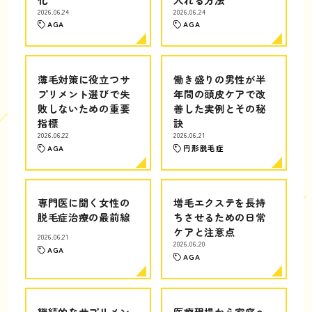
2026.06.24
2026.06.24
AGA
AGA
薄毛対策に役立つサ
働き盛りの男性が半
プリメント選びで失
年間の頭皮ケアで改
敗しないための重要
善した実例とその秘
指標
訣
2026.06.22
2026.06.21
AGA
円形脱毛症
専門医に聞く女性の
増毛エクステを長持
脱毛症治療の最前線
ちさせるための日常
ケアと注意点
2026.06.21
2026.06.20
AGA
AGA
継続的なサプリメン
医療現場から家庭へ