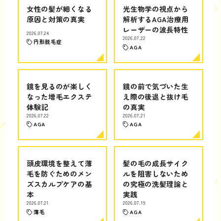
女性の髪が細くなる
光生物学の視点から
原因と対策の真実
解析するAGA治療用
レーザーの波長特性
2026.07.24
2026.07.22
円形脱毛症
AGA
鏡を見るのが楽しく
鏡の前で気づいた生
なった増毛エクステ
え際の後退と抜け毛
体験記
の真実
2026.07.22
2026.07.21
AGA
AGA
頭皮環境を整えて薄
髪の毛の成長サイク
毛を防ぐためのメン
ルを阻害しないため
ズスカルプケアの基
の究極の洗髪理論と
本
実践
2026.07.21
2026.07.19
薄毛
AGA