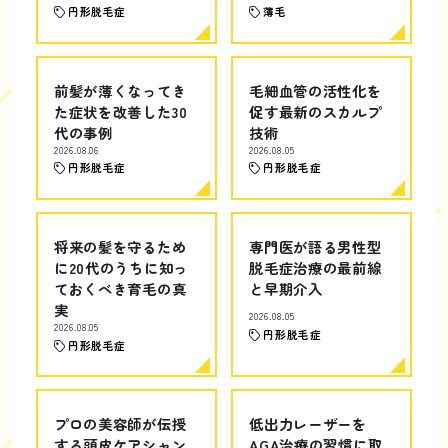
円形脱毛症
薄毛
前髪が薄くなってき
毛細血管の活性化を
た症状を改善した30
促す最新のスカルプ
代の事例
技術
2026.08.06
2026.08.05
円形脱毛症
円形脱毛症
将来の髪を守るため
専門医が語る男性型
に20代のうちに知っ
脱毛症治療の最前線
ておくべき育毛の真
と早期介入
実
2026.08.05
2026.08.05
円形脱毛症
円形脱毛症
プロの美容師が伝授
低出力レーザーを
する頭皮ケアシャン
AGA治療の習慣に取