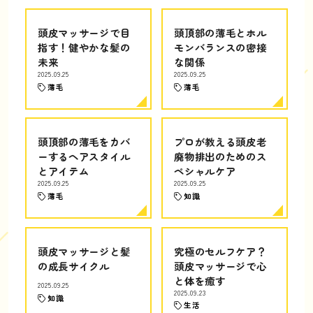
頭皮マッサージで目
頭頂部の薄毛とホル
指す！健やかな髪の
モンバランスの密接
未来
な関係
2025.09.25
2025.09.25
薄毛
薄毛
頭頂部の薄毛をカバ
プロが教える頭皮老
ーするヘアスタイル
廃物排出のためのス
とアイテム
ペシャルケア
2025.09.25
2025.09.25
薄毛
知識
頭皮マッサージと髪
究極のセルフケア？
の成長サイクル
頭皮マッサージで心
と体を癒す
2025.09.25
2025.09.23
知識
生活