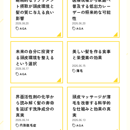
ト摂取が頭皮環境と
普及する低出力レー
髪の質に与える良い
ザーの将来的な可能
影響
性
2026.06.20
2026.06.20
AGA
AGA
未来の自分に投資す
美しい髪を作る食事
る頭皮環境を整える
と栄養素の効果
という選択
2026.06.15
2026.06.17
薄毛
AGA
界面活性剤の化学か
頭皮マッサージが薄
ら読み解く髪の寿命
毛を改善する科学的
を延ばす洗浄成分の
な仕組みと効果の真
真実
実
2026.06.14
2026.06.13
円形脱毛症
AGA