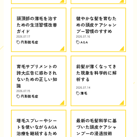
頭頂部の薄毛を治す
健やかな髪を育むた
ための生活習慣改善
めの頭皮ケアシャン
ガイド
プー習慣のすすめ
2026.07.17
2026.07.16
円形脱毛症
AGA
育毛サプリメントの
前髪が薄くなってき
誇大広告に惑わされ
た現象を科学的に解
ないための正しい知
析する
識
2026.07.14
2026.07.15
薄毛
円形脱毛症
増毛スプレーやシー
最新の毛髪科学に基
トを使いながらAGA
づいた頭皮ケアシャ
治療を継続するため
ンプーの浸透技術