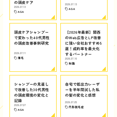
の頭皮ケア
2026.07.13
2026.07.13
AGA
AGA
頭皮ケアシャンプー
【2026年最新】関西
で変わった40代男性
のWeb広告とLP改善
の頭皮改善事例研究
に強い会社おすすめ5
選！成約率を最大化
2026.07.11
するパートナー
薄毛
2026.07.10
知識
シャンプーの見直し
自宅で低出力レーザ
で改善した30代男性
ーを半年間試した私
の頭皮環境の変化と
の髪の変化と感想
記録
2026.07.05
2026.07.07
円形脱毛症
AGA