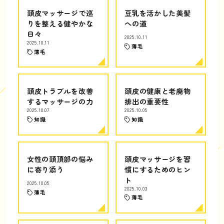
頭皮マッサージで巡
豆乳を活かした美髪
りを整える健やかな
への道
日々
2025.10.11
2025.10.11
薄毛
薄毛
頭皮トラブルを改善
頭皮の健康と老廃物
するマッサージの力
排出の重要性
2025.10.07
2025.10.05
知識
知識
女性の頭頂部の悩み
頭皮マッサージを習
に寄り添う
慣にするためのヒン
ト
2025.10.05
2025.10.03
薄毛
薄毛