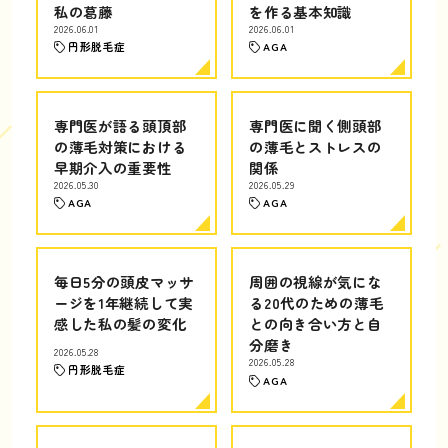
私の葛藤
を作る基本知識
2026.06.01
2026.06.01
円形脱毛症
AGA
専門医が語る頭頂部
専門医に聞く側頭部
の薄毛対策における
の薄毛とストレスの
早期介入の重要性
関係
2026.05.30
2026.05.29
AGA
AGA
毎日5分の頭皮マッサ
周囲の視線が気にな
ージを1年継続して実
る20代のための薄毛
感した私の髪の変化
との向き合い方と自
分磨き
2026.05.28
2026.05.28
円形脱毛症
AGA