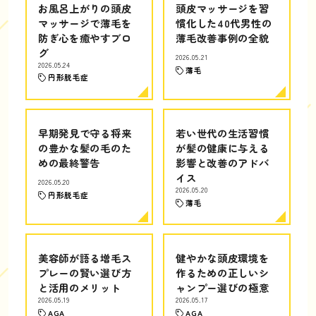
お風呂上がりの頭皮
頭皮マッサージを習
マッサージで薄毛を
慣化した40代男性の
防ぎ心を癒やすブロ
薄毛改善事例の全貌
グ
2026.05.21
2026.05.24
薄毛
円形脱毛症
早期発見で守る将来
若い世代の生活習慣
の豊かな髪の毛のた
が髪の健康に与える
めの最終警告
影響と改善のアドバ
イス
2026.05.20
2026.05.20
円形脱毛症
薄毛
美容師が語る増毛ス
健やかな頭皮環境を
プレーの賢い選び方
作るための正しいシ
と活用のメリット
ャンプー選びの極意
2026.05.19
2026.05.17
AGA
AGA