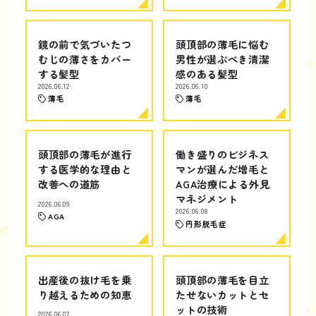
鏡の前で気づいたつ
頭頂部の薄毛に悩む
むじの薄さをカバー
男性が選ぶべき清潔
する髪型
感のある髪型
2026.06.12
2026.06.10
薄毛
薄毛
頭頂部の薄毛が進行
働き盛りのビジネス
する医学的な理由と
マンが選んだ増毛と
改善への道筋
AGA治療による外見
マネジメント
2026.06.09
2026.06.08
AGA
円形脱毛症
出産後の抜け毛を乗
頭頂部の薄毛を目立
り越えるための知恵
たせないカットとセ
ットの技術
2026.06.07