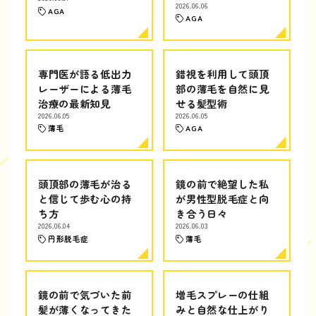
2026.06.06
AGA
AGA
専門医が語る低出力
錯視を利用して頭頂
レーザーによる薄毛
部の薄毛を自然に見
治療の最新知見
せる髪型術
2026.06.05
2026.06.05
薄毛
AGA
頭頂部の薄毛が治る
鏡の前で絶望した私
と信じて歩む心の持
が男性型脱毛症と向
ち方
き合う日々
2026.06.04
2026.06.03
円形脱毛症
薄毛
鏡の前で気づいた前
増毛スプレーの仕組
髪が薄くなってきた
みと自然な仕上がり