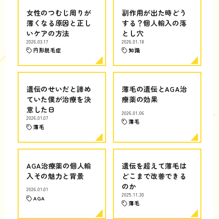
女性のつむじ周りが
副作用が出た時どう
薄くなる原因と正し
する？個人輸入の落
いケアの方法
とし穴
2026.03.17
2026.01.18
円形脱毛症
知識
遺伝のせいだと諦め
薄毛の遺伝とAGA治
ていた僕が治療を決
療薬の効果
意した日
2026.01.06
2026.01.07
薄毛
薄毛
AGA治療薬の個人輸
遺伝を超えて薄毛は
入その魅力と背景
どこまで改善できる
のか
2026.01.01
2025.11.30
AGA
薄毛