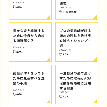
2026.04.20
研究
AGA
2026.04.19
円形脱毛症
豊かな髪を維持する
プロの美容師が語る
ために今日から始め
頭皮の汚れと抜け毛
る頭頂部ケア
を減らすシャンプー
術
2026.04.19
2026.04.18
薄毛
AGA
前髪が薄くなってき
一生自分の髪で過ご
た時に見直すべき洗
すために増毛とAGA
髪の手順
治療を戦略的に活用
する知恵
2026.04.15
2026.04.12
AGA
AGA