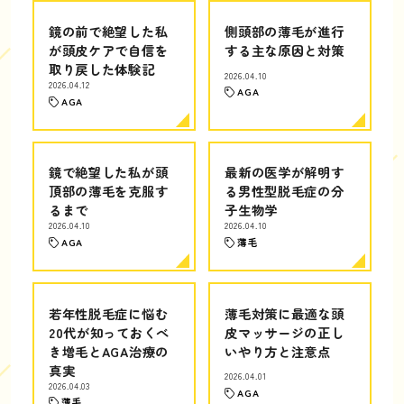
鏡の前で絶望した私
側頭部の薄毛が進行
が頭皮ケアで自信を
する主な原因と対策
取り戻した体験記
2026.04.10
2026.04.12
AGA
AGA
鏡で絶望した私が頭
最新の医学が解明す
頂部の薄毛を克服す
る男性型脱毛症の分
るまで
子生物学
2026.04.10
2026.04.10
AGA
薄毛
若年性脱毛症に悩む
薄毛対策に最適な頭
20代が知っておくべ
皮マッサージの正し
き増毛とAGA治療の
いやり方と注意点
真実
2026.04.01
2026.04.03
AGA
薄毛