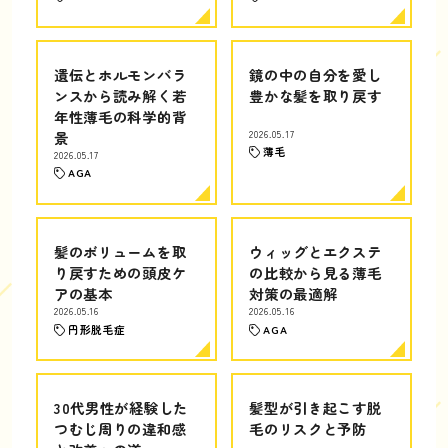
遺伝とホルモンバラ
鏡の中の自分を愛し
ンスから読み解く若
豊かな髪を取り戻す
年性薄毛の科学的背
景
2026.05.17
薄毛
2026.05.17
AGA
髪のボリュームを取
ウィッグとエクステ
り戻すための頭皮ケ
の比較から見る薄毛
アの基本
対策の最適解
2026.05.16
2026.05.16
円形脱毛症
AGA
30代男性が経験した
髪型が引き起こす脱
つむじ周りの違和感
毛のリスクと予防