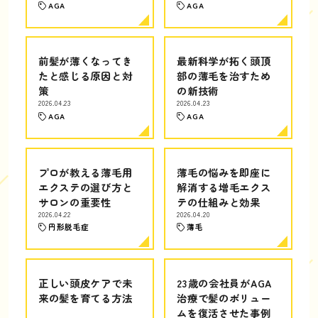
AGA
AGA
前髪が薄くなってき
最新科学が拓く頭頂
たと感じる原因と対
部の薄毛を治すため
策
の新技術
2026.04.23
2026.04.23
AGA
AGA
プロが教える薄毛用
薄毛の悩みを即座に
エクステの選び方と
解消する増毛エクス
サロンの重要性
テの仕組みと効果
2026.04.22
2026.04.20
円形脱毛症
薄毛
正しい頭皮ケアで未
23歳の会社員がAGA
来の髪を育てる方法
治療で髪のボリュー
ムを復活させた事例