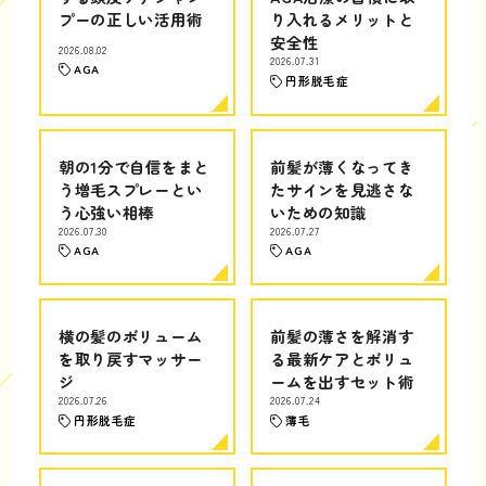
プーの正しい活用術
り入れるメリットと
安全性
2026.08.02
2026.07.31
AGA
円形脱毛症
朝の1分で自信をまと
前髪が薄くなってき
う増毛スプレーとい
たサインを見逃さな
う心強い相棒
いための知識
2026.07.30
2026.07.27
AGA
AGA
横の髪のボリューム
前髪の薄さを解消す
を取り戻すマッサー
る最新ケアとボリュ
ジ
ームを出すセット術
2026.07.26
2026.07.24
円形脱毛症
薄毛