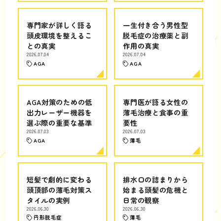
専門家が詳しく語る
一生付き合う男性型
頭皮環境を整えるこ
脱毛症の治療薬と副
との真実
作用の真実
2026.07.04
2026.07.04
AGA
AGA
AGA対策のための低
専門医が語る女性の
出力レーザー機器を
薄毛治療と食事の重
選ぶ際の重要な基準
要性
2026.07.03
2026.07.03
AGA
薄毛
短髪で劇的に変わる
排水口の詰まりから
頭頂部の薄毛対策ス
始まる頭髪の危機と
タイルの実例
日常の観察
2026.06.30
2026.06.30
円形脱毛症
薄毛