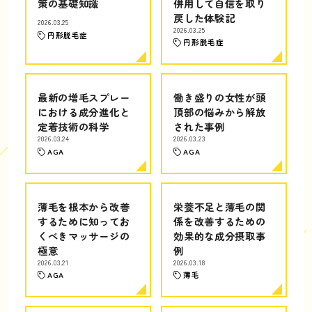
策の基礎知識
併用して自信を取り
戻した体験記
2026.03.25
2026.03.25
円形脱毛症
円形脱毛症
最新の増毛スプレー
働き盛りの女性が頭
における成分進化と
頂部の悩みから解放
定着技術の科学
された事例
2026.03.24
2026.03.23
AGA
AGA
薄毛を根本から改善
栄養不足と薄毛の関
するために知ってお
係を改善するための
くべきマッサージの
効果的な成分摂取事
極意
例
2026.03.21
2026.03.18
AGA
薄毛