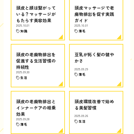
頭皮と顔は繋がって
頭皮マッサージで老
いる？マッサージが
廃物排出を促す実践
もたらす美容効果
ガイド
2025.10.01
2025.10.01
知識
薄毛
頭皮の老廃物排出を
豆乳が拓く髪の健や
促進する生活習慣の
かさ
持続性
2025.09.29
2025.09.30
薄毛
生活
頭皮の老廃物排出と
頭皮環境改善で始め
インナーケアの相乗
る美髪習慣
効果
2025.09.26
2025.09.28
生活
薄毛