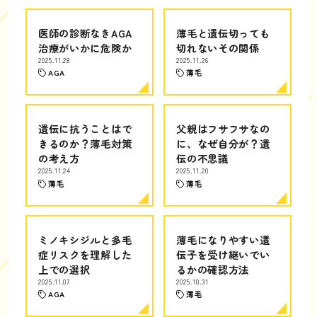
医師の診断なきAGA
薄毛と遺伝切っても
治療がいかに危険か
切れないその関係
2025.11.28
2025.11.26
AGA
薄毛
遺伝に抗うことはで
父親はフサフサなの
きるのか？薄毛対策
に、なぜ自分が？遺
の考え方
伝の不思議
2025.11.24
2025.11.20
薄毛
薄毛
ミノキシジルと多毛
薄毛になりやすい遺
症リスクを理解した
伝子を受け継いでい
上での選択
るかの確認方法
2025.11.07
2025.10.31
AGA
薄毛