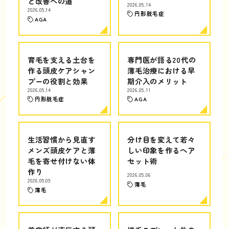
と改善への道
2026.05.14
2026.05.14
円形脱毛症
AGA
育毛を支える土台を
専門医が語る20代の
作る頭皮ケアシャン
薄毛治療における早
プーの役割と効果
期介入のメリット
2026.05.14
2026.05.11
円形脱毛症
AGA
生活習慣から見直す
分け目を変えて若々
メンズ頭皮ケアと薄
しい印象を作るヘア
毛を寄せ付けない体
セット術
作り
2026.05.06
2026.05.09
薄毛
薄毛