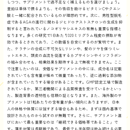
しつつ、サプリメントで過不足なく補えるものを選びましょう。
亜鉛は単体で摂るよりも、その吸収を助けるビタミンCやクエン
酸と一緒に配合されているものが理想的です。次に、男性型脱毛
症であるAGAの進行に関わるジヒドロテストステロンの生成を抑
制すると言われているノコギリヤシエキスの有無も重要な指標と
なります。多くの研究で1日あたり320ミリグラム程度の摂取が有
効であるとされており、この数値を目安にするのが賢明です。ま
た、ケラチンの合成に不可欠なLリシンや、髪のツヤを保つミレ
ットエキス、頭皮の血流を促進するカプサイシンやイソフラボン
の組み合わせも、相乗効果を期待する上で無視できません。ここ
で注意したいのは、安価なサプリメントの中には、成分名は記載
されていても含有量が極めて微量であったり、逆に過剰な添加物
が含まれていたりする場合があることです。GMP認定工場で製造
されているか、第三者機関による品質検査を受けているかといっ
た、製造背景の透明性も信頼の証となります。また、海外製のサ
プリメントは1粒あたりの含有量が多い傾向にありますが、日本
人の体格や体質には強すぎる場合もあるため、まずは国内基準で
設計されたものから試すのが無難です。さらに、サプリメント選
びにおいて最も重要なのは「継続できる価格帯であること」で
す。薄毛対策は長期戦であり、最低でも半年間は飲み続ける必要