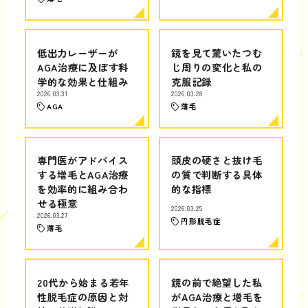
低出力レーザーが
鏡を見て驚いたつむ
AGA治療に及ぼす科
じ周りの変化と私の
学的な効果と仕組み
克服記録
2026.03.31
2026.03.28
AGA
薄毛
専門医がアドバイス
頭皮の硬さと抜け毛
する増毛とAGA治療
の質で判断する具体
を効率的に組み合わ
的な指標
せる極意
2026.03.25
2026.03.27
円形脱毛症
薄毛
20代から始まる若年
鏡の前で絶望した私
性脱毛症の原因と対
がAGA治療と増毛を