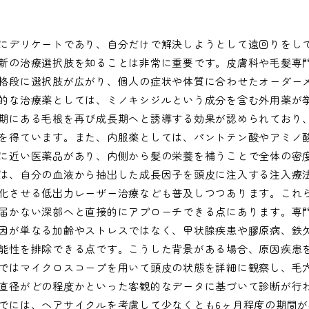
にデリケートであり、自分だけで解決しようとして遠回りをし
新の治療選択肢を知ることは非常に重要です。皮膚科や毛髪専
格段に選択肢が広がり、個人の症状や体質に合わせたオーダー
的な治療薬としては、ミノキシジルという成分を含む外用薬が
期にある毛根を再び成長期へと誘導する効果が認められており
を得ています。また、内服薬としては、パントテン酸やアミノ
に近い医薬品があり、内側から髪の栄養を補うことで全体の密
は、自分の血液から抽出した成長因子を頭皮に注入する注入療
化させる低出力レーザー治療なども普及しつつあります。これ
届かない深部へと直接的にアプローチできる点にあります。専門
因が単なる加齢やストレスではなく、甲状腺疾患や膠原病、鉄
能性を排除できる点です。こうした背景がある場合、原因疾患
ではマイクロスコープを用いて頭皮の状態を詳細に観察し、毛穴
直径がどの程度かといった客観的なデータに基づいて診断が行
でには、ヘアサイクルを考慮して少なくとも6ヶ月程度の期間