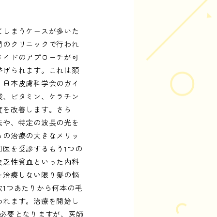
てしまうケースが多いた
門のクリニックで行われ
メイドのアプローチが可
挙げられます。これは頭
、日本皮膚科学会のガイ
酸、ビタミン、ケラチン
度を改善します。さら
法や、特定の波長の光を
らの治療の大きなメリッ
医を受診するもう1つの
欠乏性貧血といった内科
を治療しない限り髪の悩
1つあたりから何本の毛
われます。治療を開始し
が必要となりますが、医師