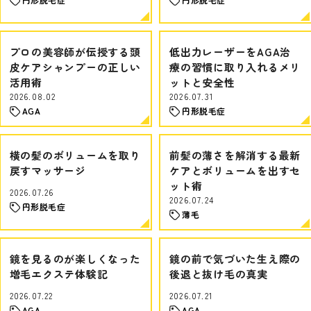
プロの美容師が伝授する頭
低出力レーザーをAGA治
皮ケアシャンプーの正しい
療の習慣に取り入れるメリ
活用術
ットと安全性
2026.08.02
2026.07.31
AGA
円形脱毛症
横の髪のボリュームを取り
前髪の薄さを解消する最新
戻すマッサージ
ケアとボリュームを出すセ
ット術
2026.07.26
2026.07.24
円形脱毛症
薄毛
鏡を見るのが楽しくなった
鏡の前で気づいた生え際の
増毛エクステ体験記
後退と抜け毛の真実
2026.07.22
2026.07.21
AGA
AGA