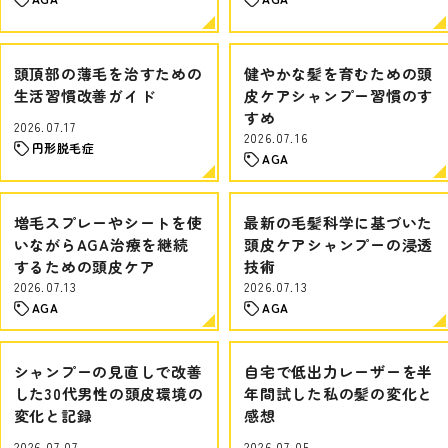
頭頂部の薄毛を治すための
健やかな髪を育むための頭
生活習慣改善ガイド
皮ケアシャンプー習慣のす
すめ
2026.07.17
2026.07.16
円形脱毛症
AGA
増毛スプレーやシートを使
最新の毛髪科学に基づいた
いながらAGA治療を継続
頭皮ケアシャンプーの浸透
するための頭皮ケア
技術
2026.07.13
2026.07.13
AGA
AGA
シャンプーの見直しで改善
自宅で低出力レーザーを半
した30代男性の頭皮環境の
年間試した私の髪の変化と
変化と記録
感想
2026.07.07
2026.07.05