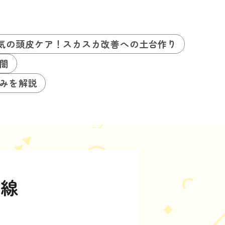
気の頭皮ケア！スカスカ改善への土台作り
闇
みを解説
前線