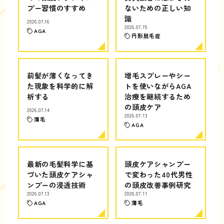
プー習慣のすすめ
ないための正しい知
識
2026.07.16
2026.07.15
AGA
円形脱毛症
前髪が薄くなってき
増毛スプレーやシー
た現象を科学的に解
トを使いながらAGA
析する
治療を継続するため
の頭皮ケア
2026.07.14
2026.07.13
薄毛
AGA
最新の毛髪科学に基
頭皮ケアシャンプー
づいた頭皮ケアシャ
で変わった40代男性
ンプーの浸透技術
の頭皮改善事例研究
2026.07.13
2026.07.11
AGA
薄毛