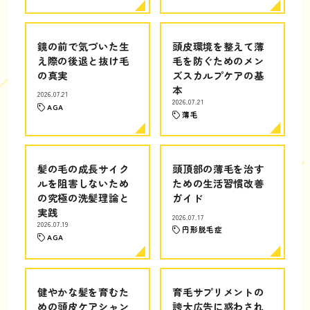
鏡の前で気づいた生
頭皮環境を整えて薄
え際の後退と抜け毛
毛を防ぐためのメン
の真実
ズスカルプケアの基
本
2026.07.21
2026.07.21
AGA
薄毛
髪の毛の成長サイク
頭頂部の薄毛を治す
ルを阻害しないため
ための生活習慣改善
の究極の洗髪理論と
ガイド
実践
2026.07.17
2026.07.19
円形脱毛症
AGA
健やかな髪を育むた
育毛サプリメントの
めの頭皮ケアシャン
誇大広告に惑わされ