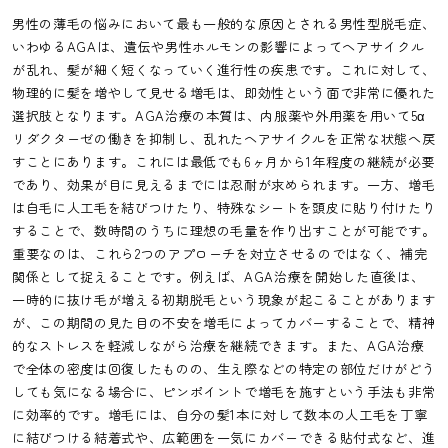
男性の薄毛の悩みにおいて最も一般的な原因とされる男性型脱毛症、
いわゆるAGAは、遺伝や男性ホルモンの影響によってヘアサイクル
が乱れ、髪が細く短くなっていく進行性の疾患です。これに対して、
物理的に髪を増やして見せる増毛は、即効性という面で非常に優れた
選択肢となります。AGA治療の本質は、内服薬や外用薬を用いて5α
リダクターゼの働きを抑制し、乱れたヘアサイクルを正常な状態へ戻
すことにあります。これには最低でも6ヶ月から1年程度の継続が必要
であり、効果が目に見えるまでには忍耐が求められます。一方、増毛
は自毛に人工毛を結びつけたり、特殊なシートを頭皮に貼り付けたり
することで、数時間のうちに理想の毛量を作り出すことが可能です。
重要なのは、これら2つのアプローチを対立させるのではなく、補完
関係として捉えることです。例えば、AGA治療を開始した直後は、
一時的に抜け毛が増える初期脱毛という現象が起こることがあります
が、この期間の見た目の不安を増毛によってカバーすることで、精神
的なストレスを軽減しながら治療を継続できます。また、AGA治療
で全体の密度は回復したものの、生え際などの特定の部位だけがどう
しても気になる場合に、ピンポイントで増毛を施すという手法も非常
に効率的です。増毛には、自分の髪1本に対して数本の人工毛を丁寧
に結びつける結着式や、広範囲を一気にカバーできる貼付式など、進