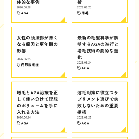
体的な事例
析
2026.06.28
2026.06.25
AGA
薄毛
女性の頭頂部が薄く
最新の毛髪科学が解
なる原因と更年期の
明するAGAの進行と
影響
増毛技術の劇的な進
化
2026.06.25
2026.06.24
円形脱毛症
AGA
増毛とAGA治療を正
薄毛対策に役立つサ
しく使い分けて理想
プリメント選びで失
のボリュームを手に
敗しないための重要
入れる方法
指標
2026.06.24
2026.06.22
AGA
AGA