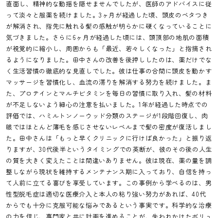
直面し、精神的な動揺を隠せませんでしたが、医師のアドバイスに従
って淡々と服薬を続けました。3ヶ月が経過した頃、頭皮のベタつき
が解消され、指先に触れる髪の感触が明らかに硬くなっていることに
気づきました。さらに6ヶ月が経過した頃には、頭頂部の地肌の面積
が視覚的に縮小し、周囲からも「最近、若々しくなった」と指摘され
るようになりました。田中さんの改善を後押ししたのは、薬だけでな
く生活習慣の徹底的な見直しでした。彼は仕事の合間に頭皮を動かす
マッサージを習慣化し、血流の滞りを解消する努力を続けました。ま
た、プロテインとマルチビタミンを毎日の習慣に取り入れ、髪の材料
が不足しないよう細心の注意を払いました。1年が経過した時点での
評価では、ハミルトンノーウッド分類のステージが1段階回復し、肉
眼ではほとんど薄毛を感じさせないレベルまで髪の密度が復活しまし
た。田中さんは「もっと早くクリニックに行けば良かった」と振り返
りますが、30代後半というタイミングでの英断が、彼のその後の人生
の質を大きく変えたことは間違いありません。彼は現在、薬の量を調
整しながら現状を維持するメンテナンス期に入っており、自信を持っ
て人前に立てる喜びを享受しています。この事例から学べるのは、男
性型脱毛症は適切な医療介入と本人の粘り強い努力があれば、40代
からでも十分に克服可能な悩みであるという事実です。科学的な治療
の力を信じ、専門家と共に計画を進めることが、失われかけたボリュ