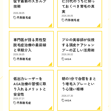
促す最新のスカルプ
に20代のうちに知っ
技術
ておくべき育毛の真
実
2026.08.05
2026.08.05
円形脱毛症
円形脱毛症
専門医が語る男性型
プロの美容師が伝授
脱毛症治療の最前線
する頭皮ケアシャン
と早期介入
プーの正しい活用術
2026.08.05
2026.08.02
円形脱毛症
AGA
低出力レーザーを
朝の1分で自信をまと
AGA治療の習慣に取
う増毛スプレーとい
り入れるメリットと
う心強い相棒
安全性
2026.07.30
2026.07.31
AGA
円形脱毛症