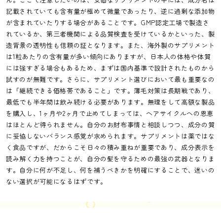
記載されていても含有量が極めて微量であったり、逆に過剰な添加物
が含まれていたりする場合があることです。GMP認定工場で製造さ
れているか、第三者機関による品質検査を受けているかといった、製
造背景の透明性も信頼の証となります。また、海外製のサプリメント
は1粒あたりの含有量が多い傾向にありますが、日本人の体格や体質
には強すぎる場合もあるため、まずは国内基準で設計されたものから
試すのが無難です。さらに、サプリメント選びにおいて最も重要なの
は「継続できる価格帯であること」です。薄毛対策は長期戦であり、
最低でも半年間は飲み続ける必要があります。無理をして高額な製品
を購入し、1ヶ月や2ヶ月で止めてしまっては、ヘアサイクルへの恩恵
はほとんど得られません。自分のお財布事情と相談しつつ、成分の質
に妥協しないバランス感覚が求められます。サプリメントは薬ではな
く食品ですが、だからこそ日々の積み重ねが重要であり、成分表示を
読み解く力を持つことが、自分の髪を守るための最強の武器となりま
す。自分に何が不足し、何を補うべきかを明確にすることで、迷いの
ない選択が可能になるはずです。