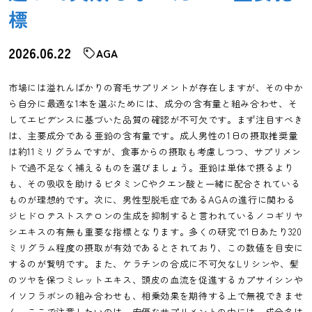
標
2026.06.22
AGA
市場には溢れんばかりの育毛サプリメントが存在しますが、その中か
ら自分に最適な1本を選ぶためには、成分の含有量と組み合わせ、そ
してエビデンスに基づいた品質の確認が不可欠です。まず注目すべき
は、主要成分である亜鉛の含有量です。成人男性の1日の摂取推奨量
は約11ミリグラムですが、食事からの摂取も考慮しつつ、サプリメン
トで過不足なく補えるものを選びましょう。亜鉛は単体で摂るより
も、その吸収を助けるビタミンCやクエン酸と一緒に配合されている
ものが理想的です。次に、男性型脱毛症であるAGAの進行に関わる
ジヒドロテストステロンの生成を抑制すると言われているノコギリヤ
シエキスの有無も重要な指標となります。多くの研究で1日あたり320
ミリグラム程度の摂取が有効であるとされており、この数値を目安に
するのが賢明です。また、ケラチンの合成に不可欠なLリシンや、髪
のツヤを保つミレットエキス、頭皮の血流を促進するカプサイシンや
イソフラボンの組み合わせも、相乗効果を期待する上で無視できませ
ん。ここで注意したいのは、安価なサプリメントの中には、成分名は