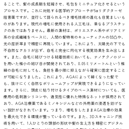
ることで、髪の成長期を短縮させ、毛包をミニチュア化させるという
プロセスです。これに対処する医学的アプローチが5αリダクターゼ
阻害薬ですが、並行して語られるべき増毛技術の進化も目覚ましいも
のがあります。現代の増毛に使用される人工毛は、単なるプラスチッ
クの糸ではありません。最新の素材は、ポリエステル系やポリアミド
系の合成繊維をベースに、人間の髪特有のキューティクルの凹凸や、
光の屈折率まで精密に再現しています。これにより、太陽光の下でも
不自然なテカリが出ず、自毛と完全に同化する視覚効果を生み出しま
す。また、自毛に結びつける結着技術においても、ナノテクノロジー
を用いた極小の結び目が開発されており、0.05ミリメートルという極
細の自毛に対しても、負担を最小限に抑えながら確実に固定すること
が可能になりました。これにより、AGAによって細くなった髪で
も、抜けにくく自然なボリュームアップが実現できるようになってい
ます。さらに、頭皮に貼り付けるタイプのベース素材についても、医
療用の低刺激シリコンや、通気性に優れた特殊なネットが採用されて
おり、AGA治療薬であるミノキシジルなどの外用薬の浸透を妨げな
い設計がなされています。つまり、増毛をしたままAGA治療の効果
を最大化できる環境が整っているのです。また、3Dスキャニング技
術を用いて、1人ひとりの頭部の形状や髪の生え方を精密にデジタル