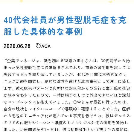
40代会社員が男性型脱毛症を克
服した具体的な事例
2026.06.28
AGA
IT企業でマネージャー職を務める38歳の田中さんは、30代前半から始
まった男性型脱毛症に長年悩まされており、市販の育毛剤を試しては
失敗する日々を繰り返していましたが、40代を目前に本格的なクリ
ニック治療を開始し、劇的な改善を遂げた成功事例として注目に値し
ます。彼の脱毛パターンは典型的な頭頂部からの進行と生え際の後退
が組み合わさったもので、一時は帽子なしでは外出できないほど深刻
なコンプレックスを抱えていました。田中さんが最初に行ったのは、
自分の現状をマイクロスコープで客観的に確認することでした。医師
から毛包のミニチュア化が進んでいる事実を告げられ、彼はデュタス
テリドの内服と5パーセント濃度のミノキシジル外用の併用を開始し
ました。治療開始から1ヶ月目、彼は初期脱毛という抜け毛の増加に