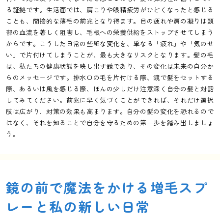
る証拠です。生活面では、肩こりや眼精疲労がひどくなったと感じる
ことも、間接的な薄毛の前兆となり得ます。目の疲れや肩の凝りは頭
部の血流を著しく阻害し、毛根への栄養供給をストップさせてしまう
からです。こうした日常の些細な変化を、単なる「疲れ」や「気のせ
い」で片付けてしまうことが、最も大きなリスクとなります。髪の毛
は、私たちの健康状態を映し出す鏡であり、その変化は未来の自分か
らのメッセージです。排水口の毛を片付ける際、鏡で髪をセットする
際、あるいは風を感じる際、ほんの少しだけ注意深く自分の髪と対話
してみてください。前兆に早く気づくことができれば、それだけ選択
肢は広がり、対策の効果も高まります。自分の髪の変化を恐れるので
はなく、それを知ることで自分を守るための第一歩を踏み出しましょ
う。
鏡の前で魔法をかける増毛スプ
レーと私の新しい日常