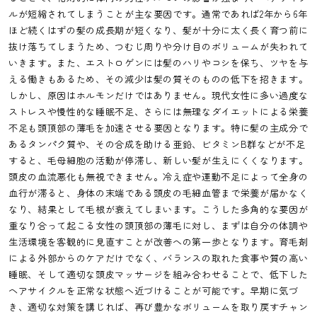
ルが短縮されてしまうことが主な要因です。通常であれば2年から6年
ほど続くはずの髪の成長期が短くなり、髪が十分に太く長く育つ前に
抜け落ちてしまうため、つむじ周りや分け目のボリュームが失われて
いきます。また、エストロゲンには髪のハリやコシを保ち、ツヤを与
える働きもあるため、その減少は髪の質そのものの低下を招きます。
しかし、原因はホルモンだけではありません。現代女性に多い過度な
ストレスや慢性的な睡眠不足、さらには無理なダイエットによる栄養
不足も頭頂部の薄毛を加速させる要因となります。特に髪の主成分で
あるタンパク質や、その合成を助ける亜鉛、ビタミンB群などが不足
すると、毛母細胞の活動が停滞し、新しい髪が生えにくくなります。
頭皮の血流悪化も無視できません。冷え症や運動不足によって全身の
血行が滞ると、身体の末端である頭皮の毛細血管まで栄養が届かなく
なり、結果として毛根が衰えてしまいます。こうした多角的な要因が
重なり合って起こる女性の頭頂部の薄毛に対し、まずは自分の体調や
生活環境を客観的に見直すことが改善への第一歩となります。育毛剤
による外部からのケアだけでなく、バランスの取れた食事や質の高い
睡眠、そして適切な頭皮マッサージを組み合わせることで、低下した
ヘアサイクルを正常な状態へ近づけることが可能です。早期に気づ
き、適切な対策を講じれば、再び豊かなボリュームを取り戻すチャン