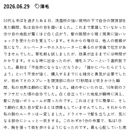
2026.06.29
薄毛
30代も半ばを過ぎたある日、洗面所の強い照明の下で自分の頭頂部を
見た瞬間、私は自分の目を疑いました。これまで意識していなかった
分け目の地肌が驚くほど白く広がり、髪の隙間から覗く現実に強いシ
ョックを受けたのを覚えています。それからの毎日は、他人の視線が
気になり、エレベーターやエスカレーターに乗るのが苦痛で仕方があ
りませんでした。育毛剤も試しましたが、効果が出るまでには時間が
かかります。そんな時に出会ったのが、増毛スプレーという選択肢で
した。最初は「不自然にならないだろうか」「誰かにバレたらどうし
よう」という不安が強く、購入するまでにも随分と勇気が必要でした
が、初めてそのスプレーを頭頂部に向けて1秒間ほど吹きかけた瞬
間、私の世界は劇的に変わりました。鏡の中にいたのは、10年前のフ
サフサだった頃の自分でした。白く目立っていた地肌が瞬時に消え、
髪に力強いボリュームが戻ったのです。これほどまでに簡単に、そし
て劇的に見た目が変わるとは想像もしていませんでした。それからの
私の朝のルーチンは一変しました。ドライヤーで髪を立ち上げ、気に
なる部分にシュッと一吹きする。このわずか1分の作業で、私は1日
中、胸を張って街を歩けるようになったのです。最も心配していた周