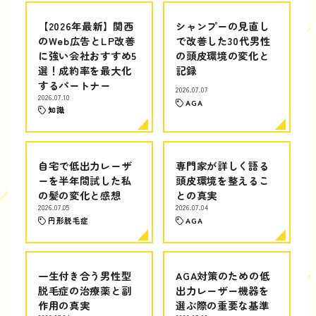
【2026年最新】関西
シャンプーの見直し
のWeb広告とLP改善
で改善した30代男性
に強い会社おすすめ5
の頭皮環境の変化と
選！成約率を最大化
記録
するパートナー
2026.07.07
2026.07.10
AGA
知識
自宅で低出力レーザ
専門家が詳しく語る
ーを半年間試した私
頭皮環境を整えるこ
の髪の変化と感想
との真実
2026.07.05
2026.07.04
円形脱毛症
AGA
一生付き合う男性型
AGA対策のための低
脱毛症の治療薬と副
出力レーザー機器を
作用の真実
選ぶ際の重要な基準