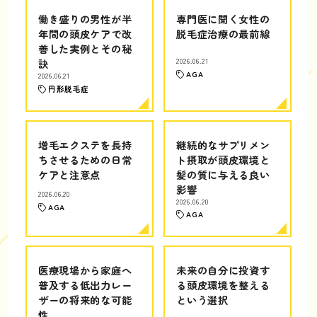
働き盛りの男性が半
専門医に聞く女性の
年間の頭皮ケアで改
脱毛症治療の最前線
善した実例とその秘
訣
2026.06.21
AGA
2026.06.21
円形脱毛症
増毛エクステを長持
継続的なサプリメン
ちさせるための日常
ト摂取が頭皮環境と
ケアと注意点
髪の質に与える良い
影響
2026.06.20
2026.06.20
AGA
AGA
医療現場から家庭へ
未来の自分に投資す
普及する低出力レー
る頭皮環境を整える
ザーの将来的な可能
という選択
性