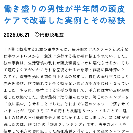
働き盛りの男性が半年間の頭皮
ケアで改善した実例とその秘訣
2026.06.21
円形脱毛症
IT企業に勤務する35歳の田中さんは、長時間のデスクワークと過度な
仕事のストレスから、急速に進行する抜け毛に悩まされていました。
彼の事例は、生活習慣の乱れが頭皮環境をいかに悪化させるか、そし
て適切なケアがいかにそれを回復させるかを示す非常に興味深いケー
スです。改善を始める前の田中さんの頭皮は、慢性の血行不良により
赤みを帯び、指で触れても全く動かないほどガチガチに硬くなってい
ました。さらに、多忙による洗髪の簡略化で、毛穴には古い皮脂が固
着した状態でした。彼が最初に取り組んだのは、毎日のシャンプーを
「夜に集中」させることでした。それまでは朝のシャワーで済ませて
いましたが、夜のうちに1日の汚れと皮脂をリセットすることで、睡
眠中の頭皮の再生機能を最大限に活かすようにしました。次に彼が実
践したのは、週に1回の「頭皮クレンジング」です。専用のオイルを
使用して毛穴の奥に詰まった酸化脂質を浮かせ、その後のシャンプー