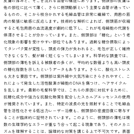
皮膚の厚みと、そこを流れる血管の構造にあります。側頭部の皮膚は
他の部位に比べて薄く、さらに側頭動脈という主要な血管が通ってい
るものの、そこから枝分かれする毛細血管は非常に繊細で、周囲の筋
肉の緊張に敏感に反応します。技術的な解析によれば、側頭筋が収縮
すると毛包周囲の血流速度が劇的に低下し、これが毛母細胞の代謝を
停滞させることが分かっています。また、側頭部は「糖化」という老
化現象の影響を受けやすい部位でもあります。過剰な糖分摂取によっ
てタンパク質が変性し、頭皮の弾力が失われると、毛包が正しく維持
できなくなり、髪が細く短くなってしまいます。科学的な調査では、
側頭部の薄毛を訴える被験者の多くが、平均的な数値よりも高い頭皮
の糖化指数を示したというデータもあります。さらに、酸化ストレス
も大きな要因です。側頭部は紫外線や大気汚染にさらされやすく、こ
れによって発生した活性酸素が細胞のDNAを傷つけ、ヘアサイクル
を乱します。最新の毛髪科学では、これらの原因に対抗するために、
抗糖化成分や強力な抗酸化物質を配合したスカルプエッセンスの使用
が推奨されています。また、特定の波長の光を照射することで毛細血
管を活性化させる低出力レーザー治療も、側頭部の密度回復に寄与す
ることが臨床的に証明されています。このように、側頭部の薄毛は複
数の生理学的なエラーが重なり合って起こる現象であり、そのメカニ
ズムを理解することは、論理的な対策を講じる上で不可欠です。表面