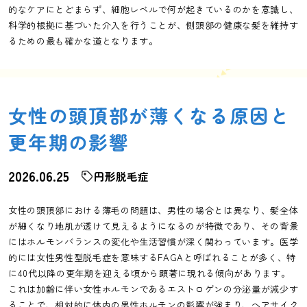
的なケアにとどまらず、細胞レベルで何が起きているのかを意識し、
科学的根拠に基づいた介入を行うことが、側頭部の健康な髪を維持す
るための最も確かな道となります。
女性の頭頂部が薄くなる原因と
更年期の影響
2026.06.25
円形脱毛症
女性の頭頂部における薄毛の問題は、男性の場合とは異なり、髪全体
が細くなり地肌が透けて見えるようになるのが特徴であり、その背景
にはホルモンバランスの変化や生活習慣が深く関わっています。医学
的には女性男性型脱毛症を意味するFAGAと呼ばれることが多く、特
に40代以降の更年期を迎える頃から顕著に現れる傾向があります。
これは加齢に伴い女性ホルモンであるエストロゲンの分泌量が減少す
ることで、相対的に体内の男性ホルモンの影響が強まり、ヘアサイク