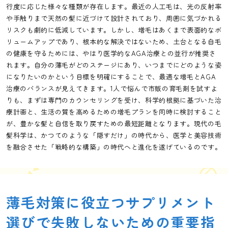
行度に応じた様々な種類が存在します。最近の人工毛は、光の反射率
や手触りまで天然の髪に近づけて設計されており、周囲に気づかれる
リスクも劇的に低減しています。しかし、増毛はあくまで表面的なボ
リュームアップであり、根本的な解決ではないため、土台となる自毛
の健康を守るためには、やはり医学的なAGA治療との並行が推奨さ
れます。自分の薄毛がどのステージにあり、いつまでにどのような姿
になりたいのかという目標を明確にすることで、最適な増毛とAGA
治療のバランスが見えてきます。1人で悩んで市販の育毛剤を試すよ
りも、まずは専門のカウンセリングを受け、科学的根拠に基づいた治
療計画と、生活の質を高めるための増毛プランを同時に検討すること
が、豊かな髪と自信を取り戻すための最短距離となります。現代の毛
髪科学は、かつてのような「隠すだけ」の時代から、医学と美容技術
を融合させた「戦略的な構築」の時代へと進化を遂げているのです。
薄毛対策に役立つサプリメント
選びで失敗しないための重要指