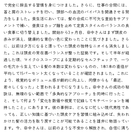
で完全に除去する習慣を身につけました。さらに、仕事の合間には、
首と肩のストレッチを行い、頭部への血流のバイパスを開通させる努
力をしました。食生活においては、髪の合成に不可欠な亜鉛をサプリ
メントで補い、昼食はカップ麺を止めて定食スタイルのバランスの良
い食事に切り替えました。開始から3ヶ月目、田中さんはまず頭皮の
赤みが消え、健康的な青白い色に変わったことに気づきました。さら
に、以前は夕方になると漂っていた頭皮の独特なニオイも消失しまし
た。これは頭皮の常在菌バランスが整った証拠です。そして半年が経
過した頃、マイクロスコープによる定期的なセルフチェックで、一つ
の毛穴から生えている髪の本数は変わらないものの、1本1本の直径が
平均して15パーセント太くなっていることが確認されました。これに
より、視覚的なボリューム感が劇的に向上し、同僚からも「最近、
若々しくなった」と言われるまでになりました。田中さんの成功の秘
訣は、無理のない範囲で「多角的なアプローチ」を同時に行ったこ
と、そして何より「変化を数値や視覚で記録してモチベーションを維
持したこと」にあります。彼の事例は、どんなに忙しい現代男性であ
っても、正しい知識に基づいた頭皮ケアを習慣に組み込めば、失われ
かけた髪の活力を取り戻すことが可能であることを雄弁に物語ってい
ます。今、田中さんは、以前のような不安から解放され、自信に満ち