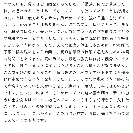
囲の反応も、驚くほど自然なものでした。「最近、何だか若返った
ね」と言われることはあっても、スプレーを使っていることを指摘さ
れたことは一度もありません。風が吹いても、強い日差しを浴びて
も、もう恐れることはありません。増毛スプレーは私にとって、単な
る化粧品ではなく、失いかけていた自分自身への自信を取り戻すため
の魔法のツールとなりました。もちろん、夜の洗髪には以前より時間
をかけるようになりました。大切な頭皮を休ませるために、指の腹で
丁寧に揉み洗いをする時間は、明日を最高の状態で迎えるための準備
の時間でもあります。雨の日でも、最近の製品は非常に優秀で、タオ
ルで軽く押さえるように拭けば色が移ることもほとんどありません。
この安心感があるからこそ、私は趣味のゴルフやアウトドアにも積極
的に参加できるようになりました。もし、かつての私のように鏡の前
で溜息をついている人がいるなら、迷わず一度試してみてほしいと思
います。たった一吹きで、心にかかっていた暗い雲が晴れ、新しい自
分に出会えるはずです。増毛スプレーという小さな相棒を手に入れた
ことで、私の人生の後半戦はより明るく、エネルギッシュなものへと
進化しました。これからも、この心強い味方と共に、毎日を全力で楽
しんでいくつもりです。