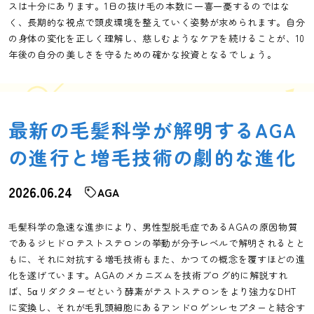
スは十分にあります。1日の抜け毛の本数に一喜一憂するのではな
く、長期的な視点で頭皮環境を整えていく姿勢が求められます。自分
の身体の変化を正しく理解し、慈しむようなケアを続けることが、10
年後の自分の美しさを守るための確かな投資となるでしょう。
最新の毛髪科学が解明するAGA
の進行と増毛技術の劇的な進化
2026.06.24
AGA
毛髪科学の急速な進歩により、男性型脱毛症であるAGAの原因物質
であるジヒドロテストステロンの挙動が分子レベルで解明されるとと
もに、それに対抗する増毛技術もまた、かつての概念を覆すほどの進
化を遂げています。AGAのメカニズムを技術ブログ的に解説すれ
ば、5αリダクターゼという酵素がテストステロンをより強力なDHT
に変換し、それが毛乳頭細胞にあるアンドロゲンレセプターと結合す