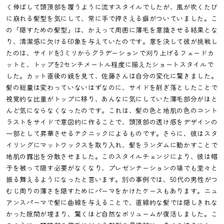
く伸ばして頭頂部を覆うように流すスタイルでしたが、風が吹くたび
に崩れる髪型を気にして、常に手で押さえる癖がついていました。こ
の「隠すための髪型」は、かえって周囲に薄毛を意識させる結果とな
り、清潔感に欠ける印象を与えていたのです。意を決して彼が挑戦し
たのは、サイドを3ミリからグラデーションで刈り上げるフェードカ
ットと、トップを2センチメートル程度に揃えたショートスタイルで
した。カット直後の鏡を見て、佐藤さんは自分の変化に驚きました。
髪の総量は変わっていないはずなのに、サイドを削ぎ落としたことで
視覚的な比重がトップに移り、あんなに気にしていた薄毛部分がほと
んど気にならなくなったのです。これは、髪の色と地肌の色のコント
ラストをサイドで意図的に作ることで、頭頂部の透け感をデザインの
一部として昇華させるテクニックによるものです。さらに、彼はスタ
イリングにマットワックスを取り入れ、髪をランダムに動かすことで
地肌の露出を分散させました。このスタイルチェンジにより、彼は帽
子を被って隠す必要がなくなり、プレゼンテーションの場でも堂々と
振る舞えるようになったと言います。別の事例では、50代の男性がつ
むじ周りの薄さを隠すためにパーマをかけたケースもあります。ニュ
アンスパーマで髪に曲線を与えることで、直線的な髪では隠しきれな
かった隙間が埋まり、驚くほど自然なボリュームが復活しました。こ