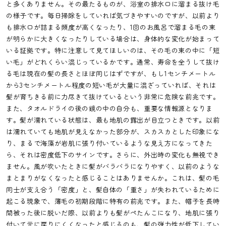
と多くありません。その最たるものが、浴室の排水口に溜まる抜け毛
の様子です。毎日掃除をしていれば気づきやすいのですが、以前より
も排水口が詰まる頻度が高くなったり、1回のお風呂で溜まる毛の束
が明らかに大きくなったりしている場合は、身体的な変化が始まって
いる証拠です。特に注意して見てほしいのは、その毛の束の中に「短
い毛」がどれくらい混じっているかです。通常、寿命を全うして抜け
る毛は現在の髪の長さとほぼ同じはずですが、もし1センチメートル
から3センチメートル程度の短い毛が大量に混ざっていれば、それは
髪が育ちきる前に力尽きて抜けているという非常に危険な前兆です。
また、タオルドライの後の鏡の中の自分も、重要な情報源となりま
す。髪が濡れている状態は、最も地肌の露出が目立つときです。以前
は濡れていても地肌が見えなかった部分が、スカスカとした印象にな
り、まるで海藻が岩肌に張り付いているような見え方になってきた
ら、それは密度低下のサインです。さらに、外出時の変化も無視でき
ません。風が吹いたときに髪がバラバラになりやすく、以前のような
まとまりがなくなったと感じることはありませんか。これは、髪の毛
同士が支え合う「密度」と、髪自体の「重さ」が失われているために
起こる現象で、薄毛の初期段階に特有の前兆です。また、帽子を長時
間被った後に脱いだ際、以前よりも髪がぺたんこになり、地肌に張り
付いて元に戻りにくくなったと感じるのも、髪の弾力性が低下してい