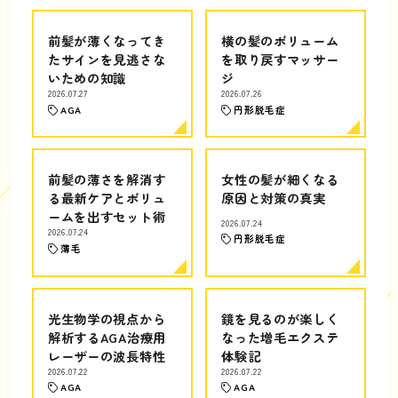
前髪が薄くなってき
横の髪のボリューム
たサインを見逃さな
を取り戻すマッサー
いための知識
ジ
2026.07.27
2026.07.26
AGA
円形脱毛症
前髪の薄さを解消す
女性の髪が細くなる
る最新ケアとボリュ
原因と対策の真実
ームを出すセット術
2026.07.24
2026.07.24
円形脱毛症
薄毛
光生物学の視点から
鏡を見るのが楽しく
解析するAGA治療用
なった増毛エクステ
レーザーの波長特性
体験記
2026.07.22
2026.07.22
AGA
AGA