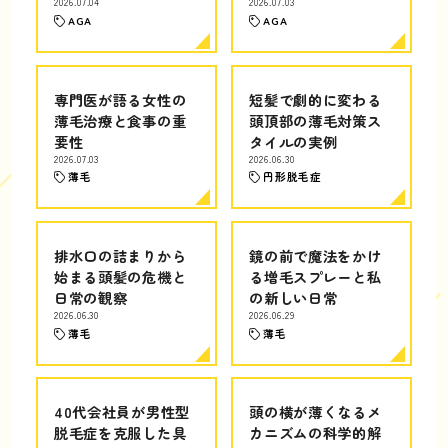
2026.07.04
2026.07.03
AGA
AGA
専門医が語る女性の
短髪で劇的に変わる
薄毛治療と食事の重
頭頂部の薄毛対策ス
要性
タイルの実例
2026.07.03
2026.06.30
薄毛
円形脱毛症
排水口の詰まりから
鏡の前で魔法をかけ
始まる頭髪の危機と
る増毛スプレーと私
日常の観察
の新しい日常
2026.06.30
2026.06.29
薄毛
薄毛
40代会社員が男性型
頭の横が薄くなるメ
脱毛症を克服した具
カニズムの科学的解