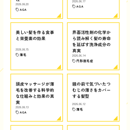
2026.06.17
2026.06.20
AGA
AGA
美しい髪を作る食事
界面活性剤の化学か
と栄養素の効果
ら読み解く髪の寿命
を延ばす洗浄成分の
2026.06.15
真実
薄毛
2026.06.14
円形脱毛症
頭皮マッサージが薄
鏡の前で気づいたつ
毛を改善する科学的
むじの薄さをカバー
な仕組みと効果の真
する髪型
実
2026.06.12
2026.06.13
薄毛
AGA