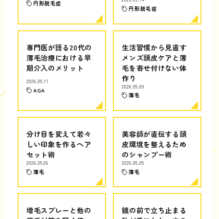
円形脱毛症
円形脱毛症
専門医が語る20代の
生活習慣から見直す
薄毛治療における早
メンズ頭皮ケアと薄
期介入のメリット
毛を寄せ付けない体
作り
2026.05.11
2026.05.09
AGA
薄毛
分け目を変えて若々
美容師が直伝する頭
しい印象を作るヘア
皮環境を整えるため
セット術
のシャンプー術
2026.05.06
2026.05.05
薄毛
薄毛
増毛スプレーと他の
鏡の前で立ち止まる