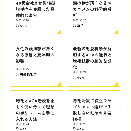
40代会社員が男性型
頭の横が薄くなるメ
脱毛症を克服した具
カニズムの科学的解
体的な事例
析
2026.06.28
2026.06.25
AGA
薄毛
女性の頭頂部が薄く
最新の毛髪科学が解
なる原因と更年期の
明するAGAの進行と
影響
増毛技術の劇的な進
化
2026.06.25
2026.06.24
円形脱毛症
AGA
増毛とAGA治療を正
薄毛対策に役立つサ
しく使い分けて理想
プリメント選びで失
のボリュームを手に
敗しないための重要
入れる方法
指標
2026.06.24
2026.06.22
AGA
AGA