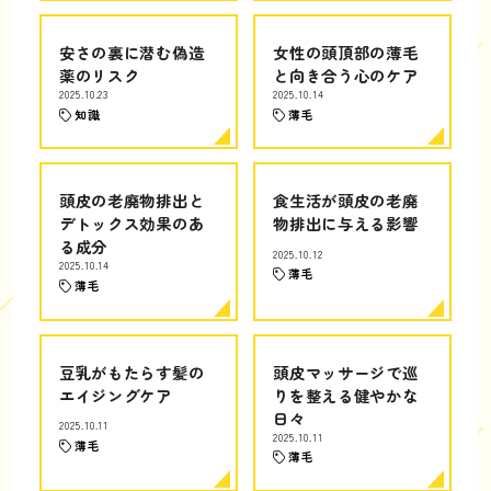
安さの裏に潜む偽造
女性の頭頂部の薄毛
薬のリスク
と向き合う心のケア
2025.10.23
2025.10.14
知識
薄毛
頭皮の老廃物排出と
食生活が頭皮の老廃
デトックス効果のあ
物排出に与える影響
る成分
2025.10.12
2025.10.14
薄毛
薄毛
豆乳がもたらす髪の
頭皮マッサージで巡
エイジングケア
りを整える健やかな
日々
2025.10.11
2025.10.11
薄毛
薄毛