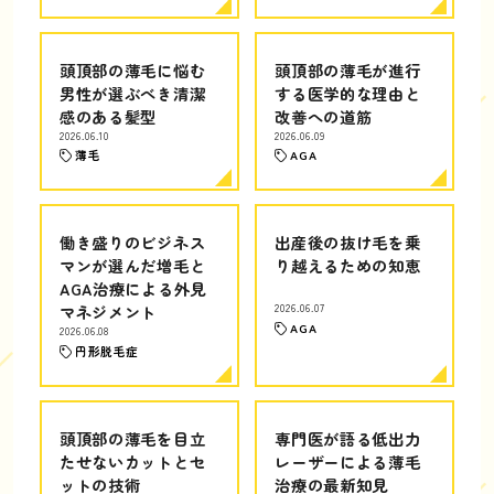
頭頂部の薄毛に悩む
頭頂部の薄毛が進行
男性が選ぶべき清潔
する医学的な理由と
感のある髪型
改善への道筋
2026.06.10
2026.06.09
薄毛
AGA
働き盛りのビジネス
出産後の抜け毛を乗
マンが選んだ増毛と
り越えるための知恵
AGA治療による外見
マネジメント
2026.06.07
AGA
2026.06.08
円形脱毛症
頭頂部の薄毛を目立
専門医が語る低出力
たせないカットとセ
レーザーによる薄毛
ットの技術
治療の最新知見