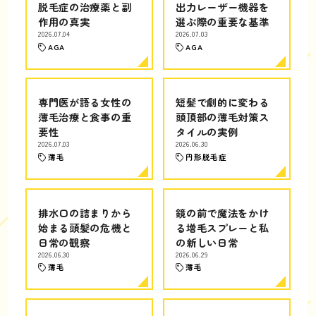
脱毛症の治療薬と副
出力レーザー機器を
作用の真実
選ぶ際の重要な基準
2026.07.04
2026.07.03
AGA
AGA
専門医が語る女性の
短髪で劇的に変わる
薄毛治療と食事の重
頭頂部の薄毛対策ス
要性
タイルの実例
2026.07.03
2026.06.30
薄毛
円形脱毛症
排水口の詰まりから
鏡の前で魔法をかけ
始まる頭髪の危機と
る増毛スプレーと私
日常の観察
の新しい日常
2026.06.30
2026.06.29
薄毛
薄毛