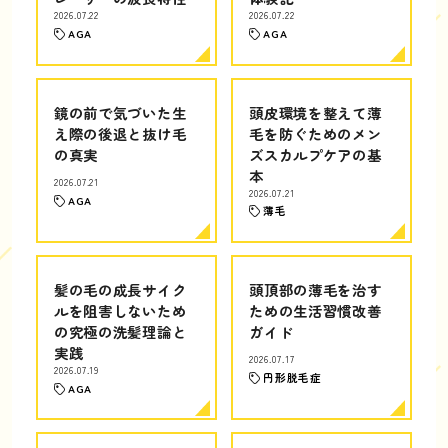
2026.07.22
2026.07.22
AGA
AGA
鏡の前で気づいた生
頭皮環境を整えて薄
え際の後退と抜け毛
毛を防ぐためのメン
の真実
ズスカルプケアの基
本
2026.07.21
2026.07.21
AGA
薄毛
髪の毛の成長サイク
頭頂部の薄毛を治す
ルを阻害しないため
ための生活習慣改善
の究極の洗髪理論と
ガイド
実践
2026.07.17
2026.07.19
円形脱毛症
AGA