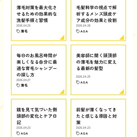
薄毛対策を最大化さ
毛髪科学の視点で解
せるための効果的な
析するメンズ頭皮ケ
洗髪手順と習慣
ア成分の効果と役割
2026.04.29
2026.04.28
薄毛
AGA
毎日のお風呂時間が
美容師に聞く頭頂部
楽しくなる自分に最
の薄毛を魅力に変え
適な育毛シャンプー
る最新の髪型
の探し方
2026.04.25
2026.04.27
AGA
薄毛
鏡を見て気づいた側
前髪が薄くなってき
頭部の変化とケア日
たと感じる原因と対
記
策
2026.04.23
2026.04.23
AGA
AGA