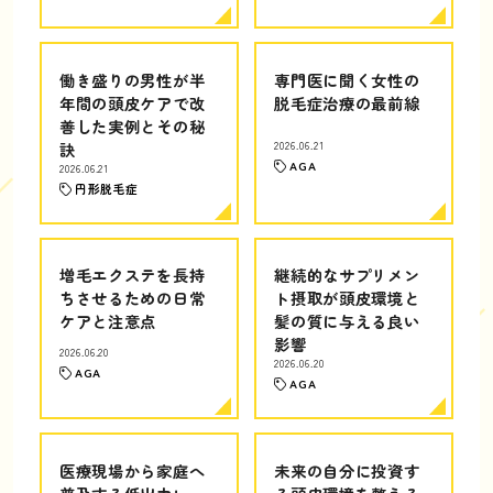
働き盛りの男性が半
専門医に聞く女性の
年間の頭皮ケアで改
脱毛症治療の最前線
善した実例とその秘
訣
2026.06.21
AGA
2026.06.21
円形脱毛症
増毛エクステを長持
継続的なサプリメン
ちさせるための日常
ト摂取が頭皮環境と
ケアと注意点
髪の質に与える良い
影響
2026.06.20
2026.06.20
AGA
AGA
医療現場から家庭へ
未来の自分に投資す