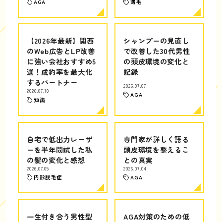
AGA
薄毛
【2026年最新】関西
シャンプーの見直し
のWeb広告とLP改善
で改善した30代男性
に強い会社おすすめ5
の頭皮環境の変化と
選！成約率を最大化
記録
するパートナー
2026.07.07
2026.07.10
AGA
知識
自宅で低出力レーザ
専門家が詳しく語る
ーを半年間試した私
頭皮環境を整えるこ
の髪の変化と感想
との真実
2026.07.05
2026.07.04
円形脱毛症
AGA
一生付き合う男性型
AGA対策のための低