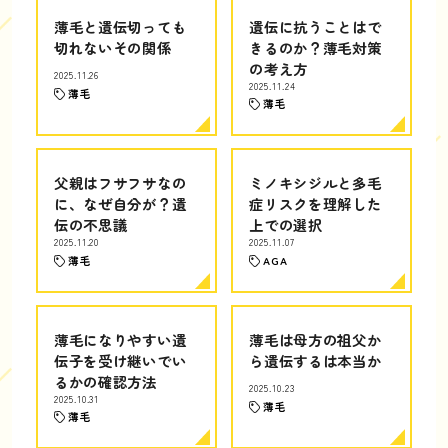
薄毛と遺伝切っても
遺伝に抗うことはで
切れないその関係
きるのか？薄毛対策
の考え方
2025.11.26
2025.11.24
薄毛
薄毛
父親はフサフサなの
ミノキシジルと多毛
に、なぜ自分が？遺
症リスクを理解した
伝の不思議
上での選択
2025.11.20
2025.11.07
薄毛
AGA
薄毛になりやすい遺
薄毛は母方の祖父か
伝子を受け継いでい
ら遺伝するは本当か
るかの確認方法
2025.10.23
2025.10.31
薄毛
薄毛