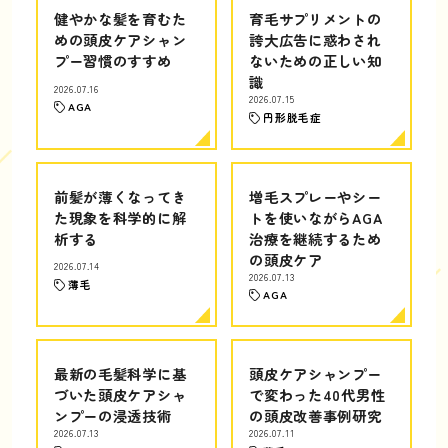
健やかな髪を育むた
育毛サプリメントの
めの頭皮ケアシャン
誇大広告に惑わされ
プー習慣のすすめ
ないための正しい知
識
2026.07.16
2026.07.15
AGA
円形脱毛症
前髪が薄くなってき
増毛スプレーやシー
た現象を科学的に解
トを使いながらAGA
析する
治療を継続するため
の頭皮ケア
2026.07.14
2026.07.13
薄毛
AGA
最新の毛髪科学に基
頭皮ケアシャンプー
づいた頭皮ケアシャ
で変わった40代男性
ンプーの浸透技術
の頭皮改善事例研究
2026.07.13
2026.07.11