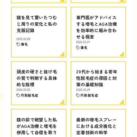
鏡を見て驚いたつむ
専門医がアドバイス
じ周りの変化と私の
する増毛とAGA治療
克服記録
を効率的に組み合わ
せる極意
2026.03.28
2026.03.27
薄毛
薄毛
頭皮の硬さと抜け毛
20代から始まる若年
の質で判断する具体
性脱毛症の原因と対
的な指標
策の基礎知識
2026.03.25
2026.03.25
円形脱毛症
円形脱毛症
鏡の前で絶望した私
最新の増毛スプレー
がAGA治療と増毛を
における成分進化と
併用して自信を取り
定着技術の科学