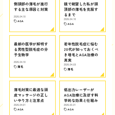
側頭部の薄毛が進行
鏡で絶望した私が頭
する主な原因と対策
頂部の薄毛を克服す
るまで
2026.04.10
2026.04.10
AGA
AGA
最新の医学が解明す
若年性脱毛症に悩む
る男性型脱毛症の分
20代が知っておくべ
子生物学
き増毛とAGA治療の
真実
2026.04.10
2026.04.03
薄毛
薄毛
薄毛対策に最適な頭
低出力レーザーが
皮マッサージの正し
AGA治療に及ぼす科
いやり方と注意点
学的な効果と仕組み
2026.04.01
2026.03.31
AGA
AGA