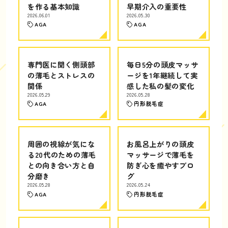
を作る基本知識
早期介入の重要性
2026.06.01
2026.05.30
AGA
AGA
専門医に聞く側頭部
毎日5分の頭皮マッサ
の薄毛とストレスの
ージを1年継続して実
関係
感した私の髪の変化
2026.05.29
2026.05.28
AGA
円形脱毛症
周囲の視線が気にな
お風呂上がりの頭皮
る20代のための薄毛
マッサージで薄毛を
との向き合い方と自
防ぎ心を癒やすブロ
分磨き
グ
2026.05.28
2026.05.24
AGA
円形脱毛症