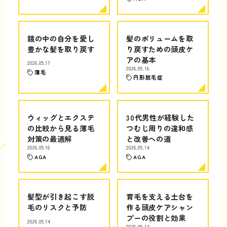
鏡の中の自分を愛し
髪のボリュームを取
豊かな髪を取り戻す
り戻すための頭皮ケ
アの基本
2026.05.17
2026.05.16
薄毛
円形脱毛症
ウィッグとエクステ
30代男性が経験した
の比較から見る薄毛
つむじ周りの違和感
対策の最適解
と改善への道
2026.05.16
2026.05.14
AGA
AGA
髪型が引き起こす脱
育毛を支える土台を
毛のリスクと予防
作る頭皮ケアシャン
プーの役割と効果
2026.05.14
2026.05.14