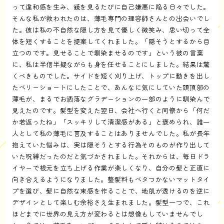
って違和感を生み、鏡を見るたびに自己嫌悪に陥る日々でした。
そんな私が救われたのは、薄毛専門の理容師さんとの出会いでし
た。彼は私の不自然な隠し方を見て優しく微笑み、思い切って全
体を短くすることを提案してくれました。「隠そうとするから目
立つのです。見せることで馴染ませるのです」という彼の言葉
に、私は半信半疑ながらも身を任せることにしました。結果は驚
くべきものでした。サイドを短く刈り上げ、トップに動きを出し
たベリーショートにしたことで、あんなに気にしていた頭頂部の
薄毛が、まるでお洒落なグラデーションの一部のように馴染んで
見えたのです。髪型を変えた翌日、会社へ行くと同僚から「何だ
か若返ったね」「スッキリして清潔感がある」と褒められ、誰一
人として私の薄毛に言及することはありませんでした。私が長年
抱えていた悩みは、実は隠そうとする行為そのものが作り出して
いた呪縛だったのだと気づかされました。それからは、毎日ドラ
イヤーで根元を立ち上げる作業が楽しくなり、自分の髪と正直に
向き合えるようになりました。整髪料もベタつかないマットタイ
プを選び、髪に自然な束感を作ることで、地肌が透けるのを逆に
デザインとして楽しむ余裕さえ生まれました。髪型一つで、これ
ほどまでに世界の見え方が変わるとは想像もしていませんでし