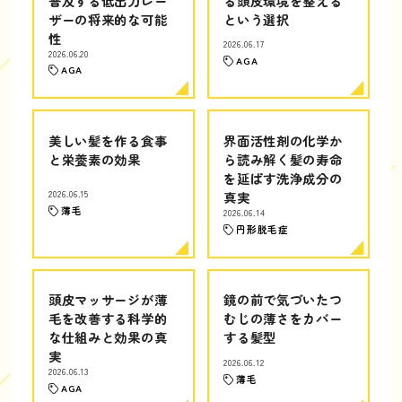
普及する低出力レー
る頭皮環境を整える
ザーの将来的な可能
という選択
性
2026.06.17
2026.06.20
AGA
AGA
美しい髪を作る食事
界面活性剤の化学か
と栄養素の効果
ら読み解く髪の寿命
を延ばす洗浄成分の
2026.06.15
真実
薄毛
2026.06.14
円形脱毛症
頭皮マッサージが薄
鏡の前で気づいたつ
毛を改善する科学的
むじの薄さをカバー
な仕組みと効果の真
する髪型
実
2026.06.12
2026.06.13
薄毛
AGA