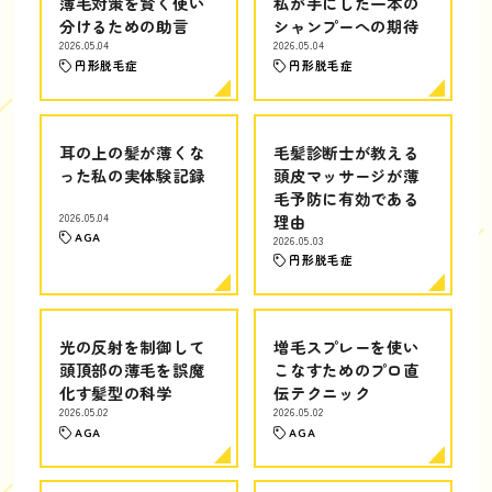
薄毛対策を賢く使い
私が手にした一本の
分けるための助言
シャンプーへの期待
2026.05.04
2026.05.04
円形脱毛症
円形脱毛症
耳の上の髪が薄くな
毛髪診断士が教える
った私の実体験記録
頭皮マッサージが薄
毛予防に有効である
2026.05.04
理由
AGA
2026.05.03
円形脱毛症
光の反射を制御して
増毛スプレーを使い
頭頂部の薄毛を誤魔
こなすためのプロ直
化す髪型の科学
伝テクニック
2026.05.02
2026.05.02
AGA
AGA