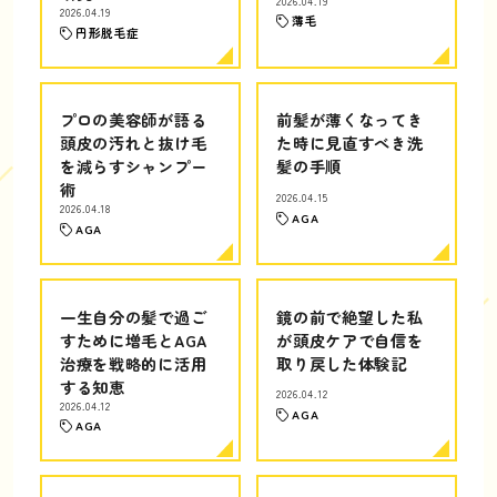
2026.04.19
2026.04.19
薄毛
円形脱毛症
プロの美容師が語る
前髪が薄くなってき
頭皮の汚れと抜け毛
た時に見直すべき洗
を減らすシャンプー
髪の手順
術
2026.04.15
2026.04.18
AGA
AGA
一生自分の髪で過ご
鏡の前で絶望した私
すために増毛とAGA
が頭皮ケアで自信を
治療を戦略的に活用
取り戻した体験記
する知恵
2026.04.12
2026.04.12
AGA
AGA