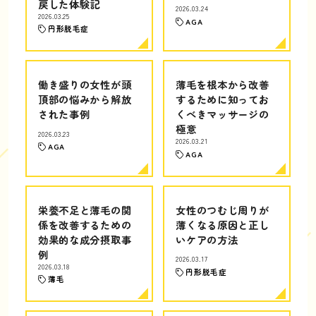
戻した体験記
2026.03.24
2026.03.25
AGA
円形脱毛症
働き盛りの女性が頭
薄毛を根本から改善
頂部の悩みから解放
するために知ってお
された事例
くべきマッサージの
極意
2026.03.23
2026.03.21
AGA
AGA
栄養不足と薄毛の関
女性のつむじ周りが
係を改善するための
薄くなる原因と正し
効果的な成分摂取事
いケアの方法
例
2026.03.17
2026.03.18
円形脱毛症
薄毛