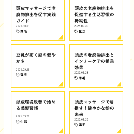
頭皮マッサージで老
頭皮の老廃物排出を
廃物排出を促す実践
促進する生活習慣の
ガイド
持続性
2025.10.01
2025.09.30
薄毛
生活
豆乳が拓く髪の健や
頭皮の老廃物排出と
かさ
インナーケアの相乗
効果
2025.09.29
2025.09.28
薄毛
薄毛
頭皮環境改善で始め
頭皮マッサージで目
る美髪習慣
指す！健やかな髪の
未来
2025.09.26
2025.09.25
生活
薄毛