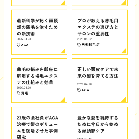
最新科学が拓く頭頂
プロが教える薄毛用
部の薄毛を治すため
エクステの選び方と
の新技術
サロンの重要性
2026.04.23
2026.04.22
AGA
円形脱毛症
薄毛の悩みを即座に
正しい頭皮ケアで未
解消する増毛エクス
来の髪を育てる方法
テの仕組みと効果
2026.04.20
2026.04.20
AGA
薄毛
23歳の会社員がAGA
豊かな髪を維持する
治療で髪のボリュー
ために今日から始め
ムを復活させた事例
る頭頂部ケア
研究