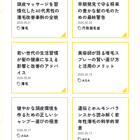
頭皮マッサージを習
早期発見で守る将来
慣化した40代男性の
の豊かな髪の毛のた
薄毛改善事例の全貌
めの最終警告
2026.05.21
2026.05.20
薄毛
円形脱毛症
若い世代の生活習慣
美容師が語る増毛ス
が髪の健康に与える
プレーの賢い選び方
影響と改善のアドバ
と活用のメリット
イス
2026.05.19
2026.05.20
AGA
薄毛
健やかな頭皮環境を
遺伝とホルモンバラ
作るための正しいシ
ンスから読み解く若
ャンプー選びの極意
年性薄毛の科学的背
景
2026.05.17
2026.05.17
AGA
AGA