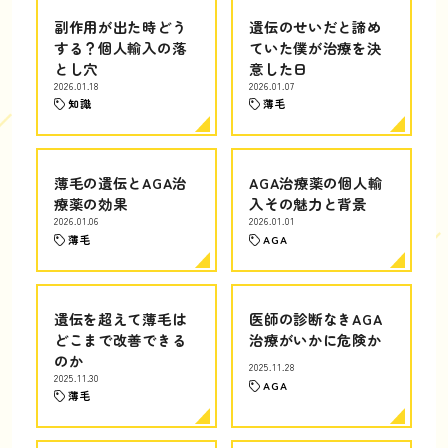
副作用が出た時どう
遺伝のせいだと諦め
する？個人輸入の落
ていた僕が治療を決
とし穴
意した日
2026.01.18
2026.01.07
知識
薄毛
薄毛の遺伝とAGA治
AGA治療薬の個人輸
療薬の効果
入その魅力と背景
2026.01.06
2026.01.01
薄毛
AGA
遺伝を超えて薄毛は
医師の診断なきAGA
どこまで改善できる
治療がいかに危険か
のか
2025.11.28
2025.11.30
AGA
薄毛