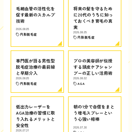
毛細血管の活性化を
将来の髪を守るため
促す最新のスカルプ
に20代のうちに知っ
技術
ておくべき育毛の真
実
2026.08.05
2026.08.05
円形脱毛症
円形脱毛症
専門医が語る男性型
プロの美容師が伝授
脱毛症治療の最前線
する頭皮ケアシャン
と早期介入
プーの正しい活用術
2026.08.05
2026.08.02
円形脱毛症
AGA
低出力レーザーを
朝の1分で自信をまと
AGA治療の習慣に取
う増毛スプレーとい
り入れるメリットと
う心強い相棒
安全性
2026.07.30
2026.07.31