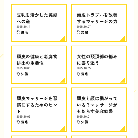
豆乳を活かした美髪
頭皮トラブルを改善
への道
するマッサージの力
2025.10.11
2025.10.07
薄毛
知識
頭皮の健康と老廃物
女性の頭頂部の悩み
排出の重要性
に寄り添う
2025.10.05
2025.10.05
知識
薄毛
頭皮マッサージを習
頭皮と顔は繋がって
慣にするためのヒン
いる？マッサージが
ト
もたらす美容効果
2025.10.03
2025.10.01
薄毛
知識