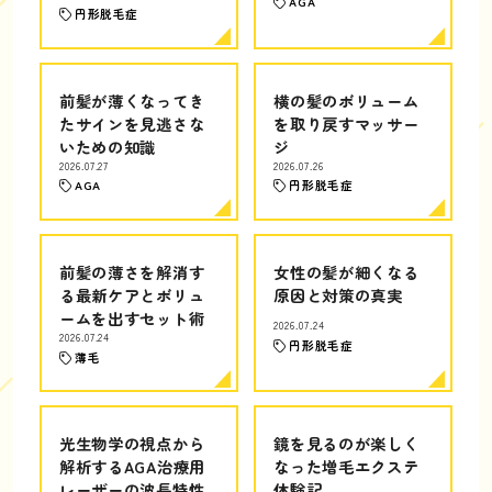
AGA
円形脱毛症
前髪が薄くなってき
横の髪のボリューム
たサインを見逃さな
を取り戻すマッサー
いための知識
ジ
2026.07.27
2026.07.26
AGA
円形脱毛症
前髪の薄さを解消す
女性の髪が細くなる
る最新ケアとボリュ
原因と対策の真実
ームを出すセット術
2026.07.24
2026.07.24
円形脱毛症
薄毛
光生物学の視点から
鏡を見るのが楽しく
解析するAGA治療用
なった増毛エクステ
レーザーの波長特性
体験記